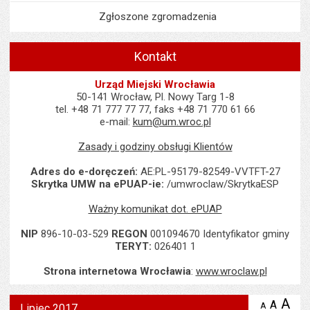
Zgłoszone zgromadzenia
Kontakt
Urząd Miejski Wrocławia
50-141 Wrocław, Pl. Nowy Targ 1-8
tel. +48 71 777 77 77, faks +48 71 770 61 66
e-mail:
kum@um.wroc.pl
Zasady i godziny obsługi Klientów
Adres do e-doręczeń:
AE:PL-95179-82549-VVTFT-27
Skrytka UMW na ePUAP-ie:
/umwroclaw/SkrytkaESP
Ważny komunikat dot. ePUAP
NIP
896-10-03-529
REGON
001094670 Identyfikator gminy
TERYT:
026401 1
Strona internetowa Wrocławia
:
www.wroclaw.pl
Wyświetlono artykuł "Lipiec 2017".
A
po
A
domyś
A
zmniejsz
Lipiec 2017