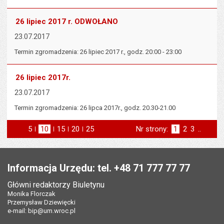
26 lipiec 2017 r. ODWOŁANO
23.07.2017
Termin zgromadzenia: 26 lipiec 2017 r., godz. 20:00 - 23:00
26 lipiec 2017r.
23.07.2017
Termin zgromadzenia: 26 lipca 2017r., godz. 20.30-21.00
5
elementów na stronie
10
elementów
15
elementów
20
elementów
25
elementów
Nr strony:
Strona
1
Strona
2
Strona
3
..
na stronie
na stronie
na stronie
na stronie
st
następna
Stopka
Informacja Urzędu: tel. +48 71 777 77 77
Główni redaktorzy Biuletynu
Monika Florczak
Przemysław Dziewięcki
e-mail:
bip@um.wroc.pl