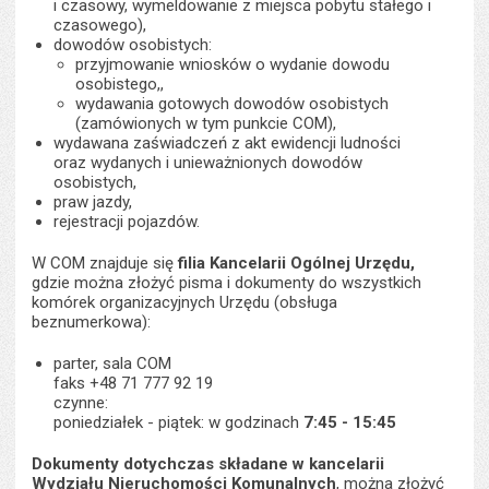
i czasowy, wymeldowanie z miejsca pobytu stałego i
czasowego),
dowodów osobistych:
przyjmowanie wniosków o wydanie dowodu
osobistego,,
wydawania gotowych dowodów osobistych
(zamówionych w tym punkcie COM),
wydawana zaświadczeń z akt ewidencji ludności
oraz wydanych i unieważnionych dowodów
osobistych,
praw jazdy,
rejestracji pojazdów.
W COM znajduje się
filia Kancelarii Ogólnej Urzędu,
gdzie można złożyć pisma i dokumenty do wszystkich
komórek organizacyjnych Urzędu (obsługa
beznumerkowa):
parter, sala COM
faks +48 71 777 92 19
czynne:
poniedziałek - piątek: w godzinach
7:45 - 15:45
Dokumenty dotychczas składane w kancelarii
Wydziału Nieruchomości Komunalnych
, można złożyć