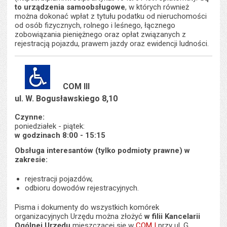
to urządzenia samoobsługowe
, w których również
można dokonać wpłat z tytułu podatku od nieruchomości
od osób fizycznych, rolnego i leśnego, łącznego
zobowiązania pieniężnego oraz opłat związanych z
rejestracją pojazdu, prawem jazdy oraz ewidencji ludności.
COM III
ul. W. Bogusławskiego 8,10
Czynne:
poniedziałek - piątek:
w godzinach 8:00 - 15:15
Obsługa interesantów (tylko podmioty prawne) w
zakresie:
rejestracji pojazdów,
odbioru dowodów rejestracyjnych.
Pisma i dokumenty do wszystkich komórek
organizacyjnych Urzędu można złożyć
w
filii Kancelarii
Ogólnej Urzędu
mieszczącej się w
COM I
przy ul. G.