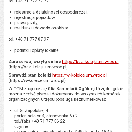
tel. +48 71 777 77 77
rejestracja działalności gospodarczej,
rejestracja pojazdów,
prawa jazdy,
meldunki i dowody osobiste.
tel. +48 71 777 87 97
podatki i opłaty lokalne.
Zarezerwuj wizytę online
https://bez-kolejki.um.wroc.pl
(https://bez-kolejki.um.wroc.pl)
Sprawdź stan kolejki
https://w-kolejce.um.wroc.pl
(https://w-kolejce.um.wroc.pl)
W COM znajduje się
filia Kancelarii Ogólnej Urzędu
, gdzie
można złożyć pisma i dokumenty do wszystkich komórek
organizacyjnych Urzędu (obsługa beznumerkowa):
ul. G. Zapolskiej 4
parter, sala nr 4, stanowiska 6 i 7
tel./faks +48 71 777 86 22
czynne:
poniedziałek - piątek: od godz. 7:45 do godz. 15:45