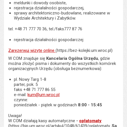
meldunki i dowody osobiste,
rejestracja działalności gospodarczej,
sprawy architektoniczno-budowlane, realizowane w
Wydziale Architektury i Zabytków.
tel. +48 71 777 70 36, tel./faks777 87 76
rejestracja działalności gospodarczej
Zarezerwuj wizytę online
(https://bez-kolejki.um.wroc.pl)
W COM znajduje się
Kancelaria Ogólna Urzędu
, gdzie
można złożyć pisma i dokumenty do wszystkich komórek
organizacyjnych Urzędu (obsługa beznumerkowa):
pl. Nowy Targ 1-8
parter, pok. 5
faks +48 71 777 86 55
e-mail:
kum@um.wroc.pl
czynne:
poniedziałek - piątek w godzinach
8:00 - 15:45
Uwaga!
W COM działają kasy automatyczne
-
opłatomaty
(https://bip.um.wroc.pl/artykul/1048/61439/oplatomaty.
Są