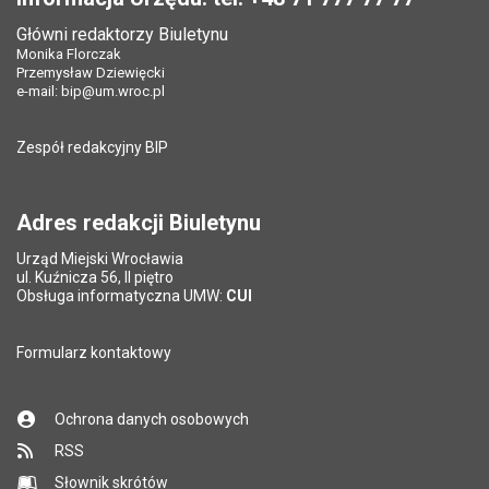
Data opublikowania:
09.08.2019 08:46
Główni redaktorzy Biuletynu
Pole wymagane
Tytuł e-maila
*
Monika Florczak
Ostatnio zaktualizował:
Monika Florczak
Przemysław Dziewięcki
Data ostatniej aktualizacji:
25.05.2026 13:07
e-mail:
bip@um.wroc.pl
Pole wymagane
Adres e-mail znajomego
*
Liczba wyświetleń:
790491
Zespół redakcyjny BIP
Pytanie antyspamowe
Podaj słownie
Pole wymagane
wynik działania: 5 plus 7
*
Adres redakcji Biuletynu
Urząd Miejski Wrocławia
*
ul. Kuźnicza 56, II piętro
Pole wymagane
Obsługa informatyczna UMW:
CUI
Formularz kontaktowy
Ochrona danych osobowych
RSS
Słownik skrótów