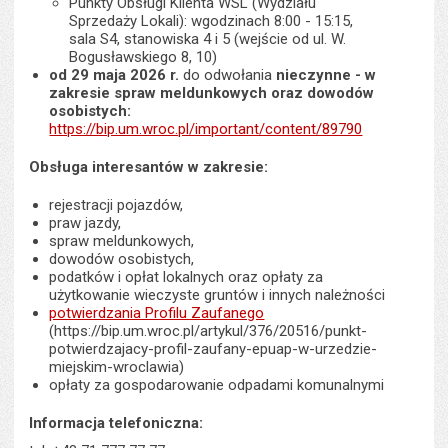
Punkty Obsługi Klienta WSL (Wydziału
Sprzedaży Lokali): wgodzinach 8:00 - 15:15,
sala S4, stanowiska 4 i 5 (wejście od ul. W.
Bogusławskiego 8, 10)
od 29 maja 2026 r.
do odwołania
nieczynne - w
zakresie spraw meldunkowych oraz dowodów
osobistych:
https://bip.um.wroc.pl/important/content/89790
Obsługa interesantów w zakresie:
rejestracji pojazdów,
praw jazdy,
spraw meldunkowych,
dowodów osobistych,
podatków i opłat lokalnych oraz opłaty za
użytkowanie wieczyste gruntów i innych należności
potwierdzania Profilu Zaufanego
(https://bip.um.wroc.pl/artykul/376/20516/punkt-
potwierdzajacy-profil-zaufany-epuap-w-urzedzie-
miejskim-wroclawia)
opłaty za gospodarowanie odpadami komunalnymi
Informacja telefoniczna: