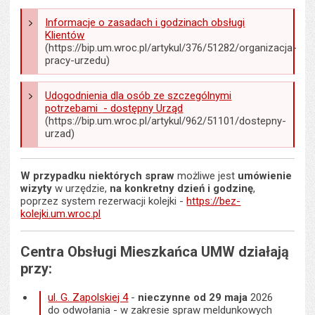
Informacje o zasadach i godzinach obsługi
Klientów
(https://bip.um.wroc.pl/artykul/376/51282/organizacja-
pracy-urzedu)
Udogodnienia dla osób ze szczególnymi
potrzebami - dostępny Urząd
(https://bip.um.wroc.pl/artykul/962/51101/dostepny-
urzad)
W przypadku niektórych spraw
możliwe jest
umówienie
wizyty
w urzędzie,
na konkretny dzień i godzinę
,
poprzez system rezerwacji kolejki -
https://bez-
kolejki.um.wroc.pl
Centra Obsługi Mieszkańca UMW działają
przy:
ul. G. Zapolskiej 4
-
nieczynne
od 29 maja
2026
do odwołania - w zakresie spraw meldunkowych