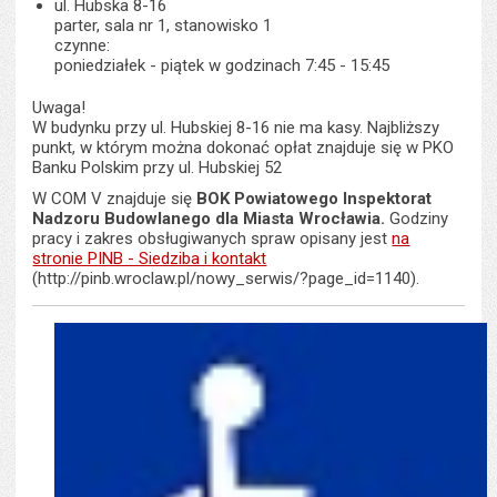
ul. Hubska 8-16
parter, sala nr 1, stanowisko 1
czynne:
poniedziałek - piątek w godzinach 7:45 - 15:45
Uwaga!
W budynku przy ul. Hubskiej 8-16 nie ma kasy. Najbliższy
punkt, w którym można dokonać opłat znajduje się w PKO
Banku Polskim przy ul. Hubskiej 52
W COM V znajduje się
BOK Powiatowego Inspektorat
Nadzoru Budowlanego dla Miasta Wrocławia.
Godziny
pracy i zakres obsługiwanych spraw opisany jest
na
stronie PINB - Siedziba i kontakt
(http://pinb.wroclaw.pl/nowy_serwis/?page_id=1140).