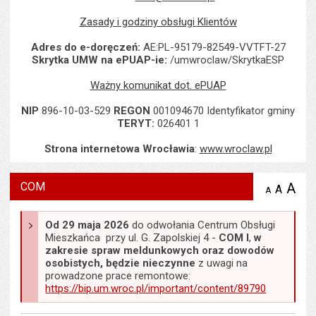
Zasady i godziny obsługi Klientów
Adres do e-doręczeń:
AE:PL-95179-82549-VVTFT-27
Skrytka UMW na ePUAP-ie:
/umwroclaw/SkrytkaESP
Ważny komunikat dot. ePUAP
NIP
896-10-03-529
REGON
001094670 Identyfikator gminy
TERYT:
026401 1
Strona internetowa Wrocławia
:
www.wroclaw.pl
COM
A
po
A
domyś
A
zmniejsz
tekst na
wielk
te
stronie
tekstu
s
Od 29 maja 2026
do odwołania Centrum Obsługi
stron
Mieszkańca przy ul. G. Zapolskiej 4 -
COM I
,
w
zakresie spraw meldunkowych oraz dowodów
osobistych, będzie nieczynne
z uwagi na
prowadzone prace remontowe:
https://bip.um.wroc.pl/important/content/89790