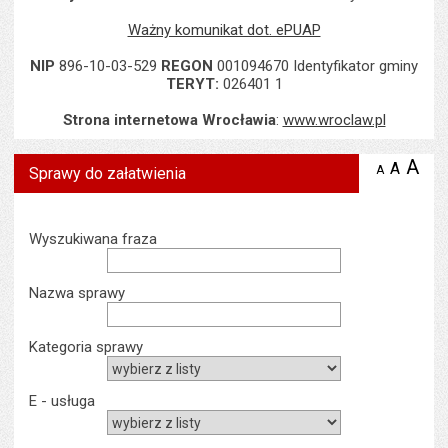
Ważny komunikat dot. ePUAP
NIP
896-10-03-529
REGON
001094670 Identyfikator gminy
TERYT:
026401 1
Strona internetowa Wrocławia
:
www.wroclaw.pl
A
po
A
domyś
A
zmniejsz
Sprawy do załatwienia
tekst na
wielk
te
stronie
tekstu
s
stron
Wyszukiwarka
Wyszukiwana fraza
Nazwa sprawy
Kategoria sprawy
E - usługa