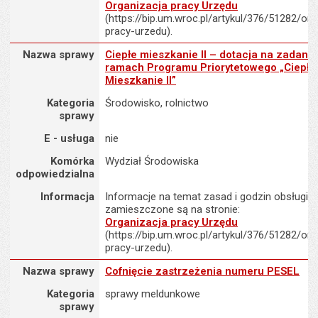
Organizacja pracy Urzędu
(https://bip.um.wroc.pl/artykul/376/51282/org
pracy-urzedu).
Nazwa sprawy : Ciepłe mieszkanie II – dotacja na zadania w rama
Nazwa sprawy
Ciepłe mieszkanie II – dotacja na zadania
ramach Programu Priorytetowego „Ciepłe
Mieszkanie II”
Kategoria
Środowisko, rolnictwo
sprawy
E - usługa
nie
Komórka
Wydział Środowiska
odpowiedzialna
Informacja
Informacje na temat zasad i godzin obsługi K
zamieszczone są na stronie:
Organizacja pracy Urzędu
(https://bip.um.wroc.pl/artykul/376/51282/org
pracy-urzedu).
Nazwa sprawy : Cofnięcie zastrzeżenia numeru PESEL
Nazwa sprawy
Cofnięcie zastrzeżenia numeru PESEL
Kategoria
sprawy meldunkowe
sprawy