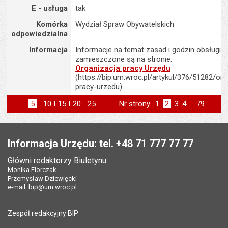
E - usługa
tak
Komórka
Wydział Spraw Obywatelskich
odpowiedzialna
Informacja
Informacje na temat zasad i godzin obsługi K
zamieszczone są na stronie:
Organizacja pracy Urzędu
(https://bip.um.wroc.pl/artykul/376/51282/org
pracy-urzedu).
5
elementów na stronie
10
elementów
15
elementów
20
elementów
25
elementów
Nr strony:
Strona
1
Strona
2
Strona
3
Strona
4
..
Strona
79
na stronie
na stronie
na stronie
na stronie
strona
st
poprzednia
następna
Stopka
Informacja Urzędu: tel. +48 71 777 77 77
Główni redaktorzy Biuletynu
Monika Florczak
Przemysław Dziewięcki
e-mail:
bip@um.wroc.pl
Zespół redakcyjny BIP