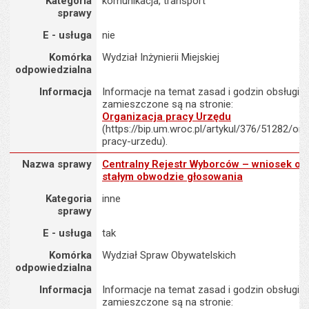
Kategoria
komunikacja, transport
sprawy
E - usługa
nie
Komórka
Wydział Inżynierii Miejskiej
odpowiedzialna
Informacja
Informacje na temat zasad i godzin obsługi K
zamieszczone są na stronie:
Organizacja pracy Urzędu
(https://bip.um.wroc.pl/artykul/376/51282/org
pracy-urzedu).
Nazwa sprawy : Centralny Rejestr Wyborców – wniosek o ujęcie 
Nazwa sprawy
Centralny Rejestr Wyborców – wniosek o u
stałym obwodzie głosowania
Kategoria
inne
sprawy
E - usługa
tak
Komórka
Wydział Spraw Obywatelskich
odpowiedzialna
Informacja
Informacje na temat zasad i godzin obsługi K
zamieszczone są na stronie: