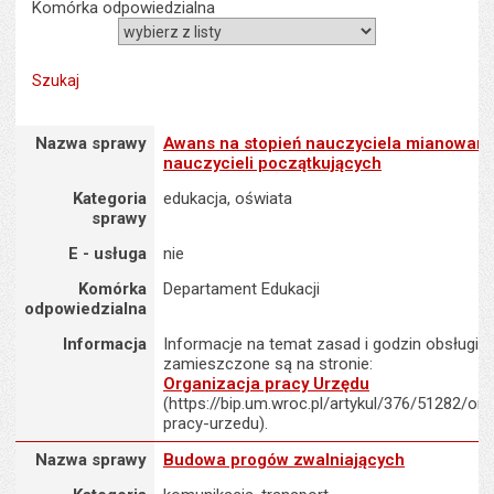
Komórka odpowiedzialna
Nazwa sprawy : Awans na stopień nauczyciela mianowanego dla n
Nazwa sprawy
Awans na stopień nauczyciela mianowane
nauczycieli początkujących
Kategoria
edukacja, oświata
sprawy
E - usługa
nie
Komórka
Departament Edukacji
odpowiedzialna
Informacja
Informacje na temat zasad i godzin obsługi K
zamieszczone są na stronie:
Organizacja pracy Urzędu
(https://bip.um.wroc.pl/artykul/376/51282/org
pracy-urzedu).
Nazwa sprawy : Budowa progów zwalniających
Nazwa sprawy
Budowa progów zwalniających