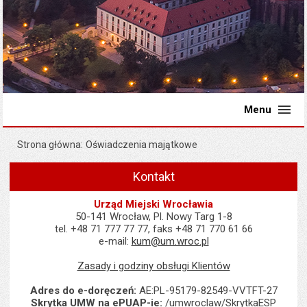
Menu
Strona główna
Oświadczenia majątkowe
Kontakt
Urząd Miejski Wrocławia
50-141 Wrocław, Pl. Nowy Targ 1-8
tel. +48 71 777 77 77, faks +48 71 770 61 66
e-mail:
kum@um.wroc.pl
Zasady i godziny obsługi Klientów
Adres do e-doręczeń:
AE:PL-95179-82549-VVTFT-27
Skrytka UMW na ePUAP-ie:
/umwroclaw/SkrytkaESP