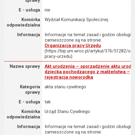
sprawy
E - usługa
nie
Komórka
Wydział Komunikacji Społecznej
odpowiedzialna
Informacja
Informacje na temat zasad i godzin obsługi K
zamieszczone są na stronie:
Organizacja pracy Urzędu
(https://bip.um.wroc.pl/artykul/376/51282/org
pracy-urzedu).
Nazwa sprawy : Akt urodzenia – sporządzenie aktu urodzenia dz
Nazwa sprawy
Akt urodzenia – sporządzenie aktu urodz
dziecka pochodzącego z małżeństwa –
rejestracja noworodka
Kategoria
akta stanu cywilnego
sprawy
E - usługa
tak
Komórka
Urząd Stanu Cywilnego
odpowiedzialna
Informacja
Informacje na temat zasad i godzin obsługi K
zamieszczone są na stronie: