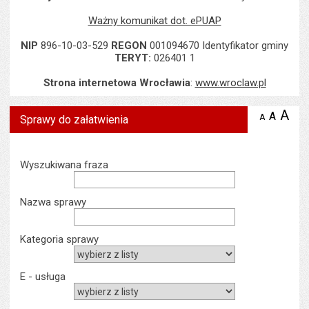
Ważny komunikat dot. ePUAP
NIP
896-10-03-529
REGON
001094670 Identyfikator gminy
TERYT:
026401 1
Strona internetowa Wrocławia
:
www.wroclaw.pl
A
po
A
domyś
A
zmniejsz
Sprawy do załatwienia
tekst na
wielk
te
stronie
tekstu
s
stron
Wyszukiwarka
Wyszukiwana fraza
Nazwa sprawy
Kategoria sprawy
E - usługa