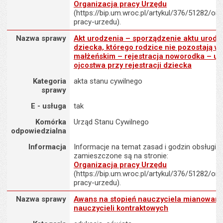
Organizacja pracy Urzędu
(https://bip.um.wroc.pl/artykul/376/51282/org
pracy-urzedu).
Nazwa sprawy : Akt urodzenia – sporządzenie aktu urodzenia dzie
Nazwa sprawy
Akt urodzenia – sporządzenie aktu urodz
dziecka, którego rodzice nie pozostają w
małżeńskim – rejestracja noworodka – u
ojcostwa przy rejestracji dziecka
Kategoria
akta stanu cywilnego
sprawy
E - usługa
tak
Komórka
Urząd Stanu Cywilnego
odpowiedzialna
Informacja
Informacje na temat zasad i godzin obsługi K
zamieszczone są na stronie:
Organizacja pracy Urzędu
(https://bip.um.wroc.pl/artykul/376/51282/org
pracy-urzedu).
Nazwa sprawy : Awans na stopień nauczyciela mianowanego dla n
Nazwa sprawy
Awans na stopień nauczyciela mianowane
nauczycieli kontraktowych