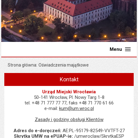
Menu
Strona główna
Oświadczenia majątkowe
Kontakt
Urząd Miejski Wrocławia
50-141 Wrocław, Pl. Nowy Targ 1-8
tel. +48 71 777 77 77, faks +48 71 770 61 66
e-mail:
kum@um.wroc.pl
Zasady i godziny obsługi Klientów
Adres do e-doręczeń:
AE:PL-95179-82549-VVTFT-27
Skrytka UMW na ePUAP-ie:
/umwroclaw/SkrytkaESP