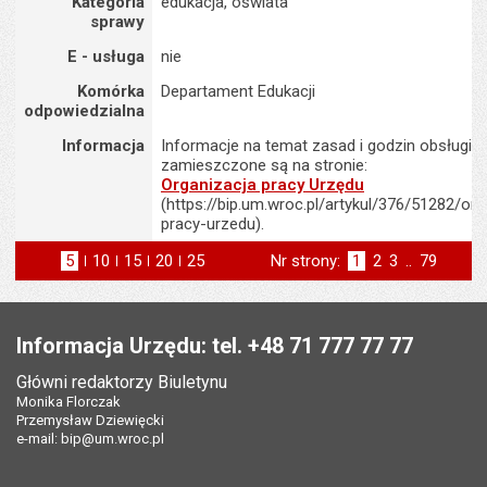
Kategoria
edukacja, oświata
sprawy
E - usługa
nie
Komórka
Departament Edukacji
odpowiedzialna
Informacja
Informacje na temat zasad i godzin obsługi K
zamieszczone są na stronie:
Organizacja pracy Urzędu
(https://bip.um.wroc.pl/artykul/376/51282/org
pracy-urzedu).
5
elementów na stronie
10
elementów
15
elementów
20
elementów
25
elementów
Nr strony:
Strona
1
Strona
2
Strona
3
..
Strona
79
na stronie
na stronie
na stronie
na stronie
st
następna
Stopka
Informacja Urzędu: tel. +48 71 777 77 77
Główni redaktorzy Biuletynu
Monika Florczak
Przemysław Dziewięcki
e-mail:
bip@um.wroc.pl