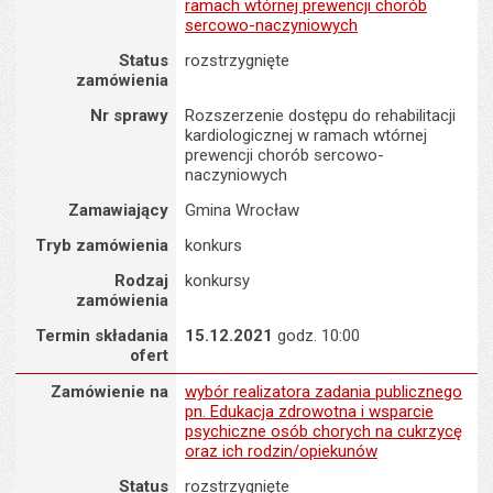
ramach wtórnej prewencji chorób
sercowo-naczyniowych
Status
rozstrzygnięte
zamówienia
Nr sprawy
Rozszerzenie dostępu do rehabilitacji
kardiologicznej w ramach wtórnej
prewencji chorób sercowo-
naczyniowych
Zamawiający
Gmina Wrocław
Tryb zamówienia
konkurs
Rodzaj
konkursy
zamówienia
Termin składania
15.12.2021
godz. 10:00
ofert
Zamówienie na : wybór realizatora zadania publicznego pn. Eduk
Zamówienie na
wybór realizatora zadania publicznego
pn. Edukacja zdrowotna i wsparcie
psychiczne osób chorych na cukrzycę
oraz ich rodzin/opiekunów
Status
rozstrzygnięte