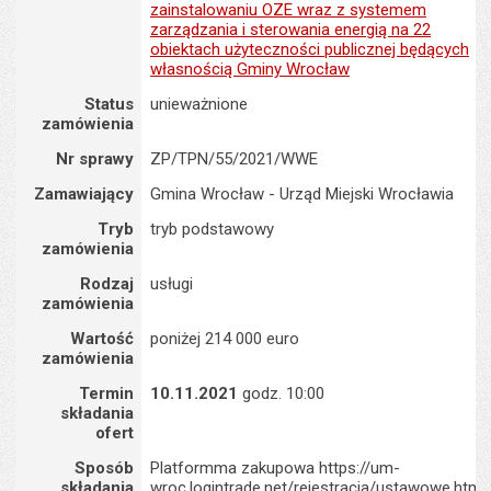
zainstalowaniu OZE wraz z systemem
zarządzania i sterowania energią na 22
obiektach użyteczności publicznej będących
własnością Gminy Wrocław
Status
unieważnione
zamówienia
Nr sprawy
ZP/TPN/55/2021/WWE
Zamawiający
Gmina Wrocław - Urząd Miejski Wrocławia
Tryb
tryb podstawowy
zamówienia
Rodzaj
usługi
zamówienia
Wartość
poniżej 214 000 euro
zamówienia
Termin
10.11.2021
godz. 10:00
składania
ofert
Sposób
Platformma zakupowa https://um-
składania
wroc.logintrade.net/rejestracja/ustawowe.html