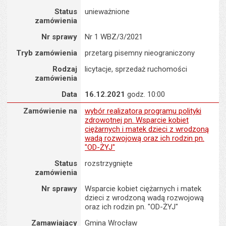
Status
unieważnione
zamówienia
Nr sprawy
Nr 1 WBZ/3/2021
Tryb zamówienia
przetarg pisemny nieograniczony
Rodzaj
licytacje, sprzedaż ruchomości
zamówienia
Data
16.12.2021
godz. 10:00
Zamówienie na : wybór realizatora programu polityki zdrowotnej 
Zamówienie na
wybór realizatora programu polityki
zdrowotnej pn. Wsparcie kobiet
ciężarnych i matek dzieci z wrodzoną
wadą rozwojową oraz ich rodzin pn.
"OD-ŻYJ"
Status
rozstrzygnięte
zamówienia
Nr sprawy
Wsparcie kobiet ciężarnych i matek
dzieci z wrodzoną wadą rozwojową
oraz ich rodzin pn. "OD-ŻYJ"
Zamawiający
Gmina Wrocław