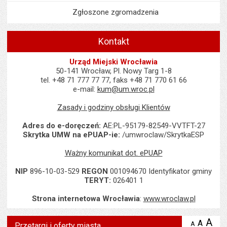
Zgłoszone zgromadzenia
Kontakt
Urząd Miejski Wrocławia
50-141 Wrocław, Pl. Nowy Targ 1-8
tel. +48 71 777 77 77, faks +48 71 770 61 66
e-mail:
kum@um.wroc.pl
Zasady i godziny obsługi Klientów
Adres do e-doręczeń:
AE:PL-95179-82549-VVTFT-27
Skrytka UMW na ePUAP-ie:
/umwroclaw/SkrytkaESP
Ważny komunikat dot. ePUAP
NIP
896-10-03-529
REGON
001094670 Identyfikator gminy
TERYT:
026401 1
Strona internetowa Wrocławia
:
www.wroclaw.pl
A
po
A
domyś
A
zmniejsz
Przetargi i oferty miasta