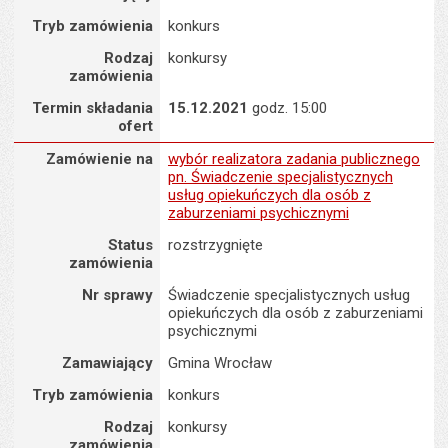
Tryb zamówienia
konkurs
Rodzaj
konkursy
zamówienia
Termin składania
15.12.2021
godz. 15:00
ofert
Zamówienie na : wybór realizatora zadania publicznego pn. Świad
Zamówienie na
wybór realizatora zadania publicznego
pn. Świadczenie specjalistycznych
usług opiekuńczych dla osób z
zaburzeniami psychicznymi
Status
rozstrzygnięte
zamówienia
Nr sprawy
Świadczenie specjalistycznych usług
opiekuńczych dla osób z zaburzeniami
psychicznymi
Zamawiający
Gmina Wrocław
Tryb zamówienia
konkurs
Rodzaj
konkursy
zamówienia