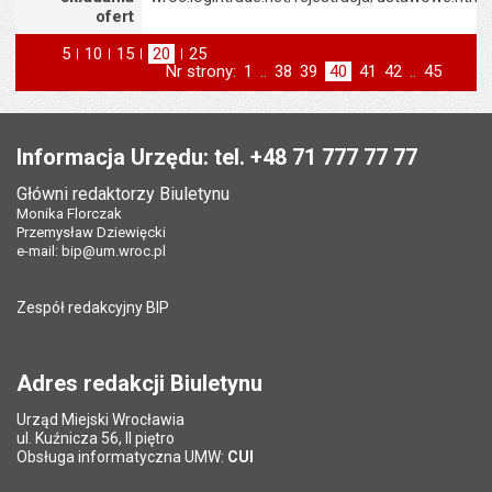
ofert
5
elementów na stronie
10
elementów
15
elementów
20
elementów
25
elementów
Nr strony:
Strona
1
..
Strona
38
Strona
39
Strona
40
Strona
41
Strona
42
..
Strona
45
na stronie
na stronie
na stronie
na stronie
strona
st
poprzednia
następna
Stopka
Informacja Urzędu: tel. +48 71 777 77 77
Główni redaktorzy Biuletynu
Monika Florczak
Przemysław Dziewięcki
e-mail:
bip@um.wroc.pl
Zespół redakcyjny BIP
Adres redakcji Biuletynu
Urząd Miejski Wrocławia
ul. Kuźnicza 56, II piętro
Obsługa informatyczna UMW:
CUI