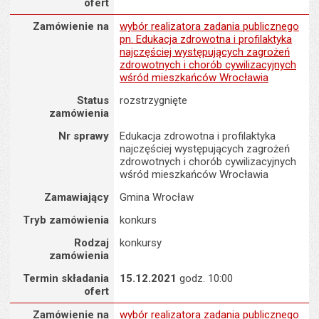
ofert
Zamówienie na : wybór realizatora zadania publicznego pn. Eduk
Zamówienie na
wybór realizatora zadania publicznego
pn. Edukacja zdrowotna i profilaktyka
najczęściej występujących zagrożeń
zdrowotnych i chorób cywilizacyjnych
wśród mieszkańców Wrocławia
Status
rozstrzygnięte
zamówienia
Nr sprawy
Edukacja zdrowotna i profilaktyka
najczęściej występujących zagrożeń
zdrowotnych i chorób cywilizacyjnych
wśród mieszkańców Wrocławia
Zamawiający
Gmina Wrocław
Tryb zamówienia
konkurs
Rodzaj
konkursy
zamówienia
Termin składania
15.12.2021
godz. 10:00
ofert
Zamówienie na : wybór realizatora zadania publicznego pn. Prom
Zamówienie na
wybór realizatora zadania publicznego