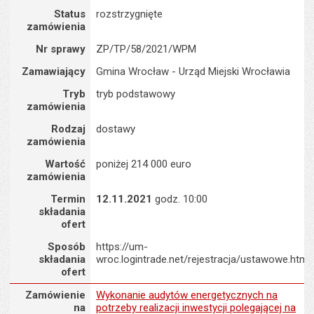
Status
rozstrzygnięte
zamówienia
Nr sprawy
ZP/TP/58/2021/WPM
Zamawiający
Gmina Wrocław - Urząd Miejski Wrocławia
Tryb
tryb podstawowy
zamówienia
Rodzaj
dostawy
zamówienia
Wartość
poniżej 214 000 euro
zamówienia
Termin
12.11.2021
godz. 10:00
składania
ofert
Sposób
https://um-
składania
wroc.logintrade.net/rejestracja/ustawowe.html
ofert
Zamówienie na : Wykonanie audytów energetycznych na potrzeby r
Zamówienie
Wykonanie audytów energetycznych na
na
potrzeby realizacji inwestycji polegającej na