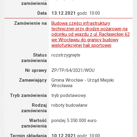
zamówienia
Data
13.12.2021
godz. 10:00
Zamówienie na : Budowa części infrastruktury technicznej przy dr
Zamówienie na
Budowa części infrastruktury
technicznej przy drodze pożarowej na
odcinku od wjazdu z ul. Racławickiej 62
we Wrocławiu do granicy budowy
wielofunkcyjnej hali sportowej
Status
rozstrzygnięte
zamówienia
Nr sprawy
ZP/TP/64/2021/WOU
Zamawiający
Gmina Wrocław - Urząd Miejski
Wrocławia
Tryb zamówienia
tryb podstawowy
Rodzaj
roboty budowlane
zamówienia
Wartość
poniżej 5 350 000 euro
zamówienia
Termin składania
10.12.2021
godz. 10:00