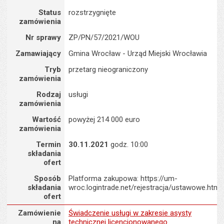
Status
rozstrzygnięte
zamówienia
Nr sprawy
ZP/PN/57/2021/WOU
Zamawiający
Gmina Wrocław - Urząd Miejski Wrocławia
Tryb
przetarg nieograniczony
zamówienia
Rodzaj
usługi
zamówienia
Wartość
powyżej 214 000 euro
zamówienia
Termin
30.11.2021
godz. 10:00
składania
ofert
Sposób
Platforma zakupowa: https://um-
składania
wroc.logintrade.net/rejestracja/ustawowe.html
ofert
Zamówienie na : Świadczenie usługi w zakresie asysty technicz
Zamówienie
Świadczenie usługi w zakresie asysty
na
technicznej licencjonowanego