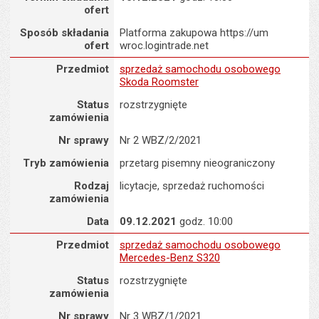
ofert
Sposób składania
Platforma zakupowa https://um
ofert
wroc.logintrade.net
Zamówienie na : sprzedaż samochodu osobowego Skoda Rooms
Przedmiot
sprzedaż samochodu osobowego
Skoda Roomster
Status
rozstrzygnięte
zamówienia
Nr sprawy
Nr 2 WBZ/2/2021
Tryb zamówienia
przetarg pisemny nieograniczony
Rodzaj
licytacje, sprzedaż ruchomości
zamówienia
Data
09.12.2021
godz. 10:00
Zamówienie na : sprzedaż samochodu osobowego Mercedes-Be
Przedmiot
sprzedaż samochodu osobowego
Mercedes-Benz S320
Status
rozstrzygnięte
zamówienia
Nr sprawy
Nr 3 WBZ/1/2021