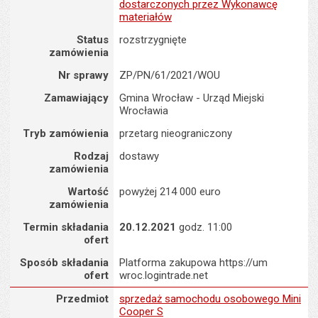
dostarczonych przez Wykonawcę
materiałów
Status
rozstrzygnięte
zamówienia
Nr sprawy
ZP/PN/61/2021/WOU
Zamawiający
Gmina Wrocław - Urząd Miejski
Wrocławia
Tryb zamówienia
przetarg nieograniczony
Rodzaj
dostawy
zamówienia
Wartość
powyżej 214 000 euro
zamówienia
Termin składania
20.12.2021
godz. 11:00
ofert
Sposób składania
Platforma zakupowa https://um
ofert
wroc.logintrade.net
Zamówienie na : sprzedaż samochodu osobowego Mini Cooper S
Przedmiot
sprzedaż samochodu osobowego Mini
Cooper S