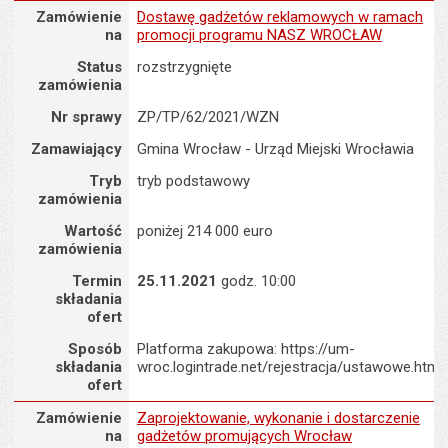
Zamówienie na : Dostawę gadżetów reklamowych w ramach pr
Zamówienie
Dostawę gadżetów reklamowych w ramach
na
promocji programu NASZ WROCŁAW
Status
rozstrzygnięte
zamówienia
Nr sprawy
ZP/TP/62/2021/WZN
Zamawiający
Gmina Wrocław - Urząd Miejski Wrocławia
Tryb
tryb podstawowy
zamówienia
Wartość
poniżej 214 000 euro
zamówienia
Termin
25.11.2021
godz. 10:00
składania
ofert
Sposób
Platforma zakupowa: https://um-
składania
wroc.logintrade.net/rejestracja/ustawowe.html
ofert
Zamówienie na : Zaprojektowanie, wykonanie i dostarczenie ga
Zamówienie
Zaprojektowanie, wykonanie i dostarczenie
na
gadżetów promujących Wrocław