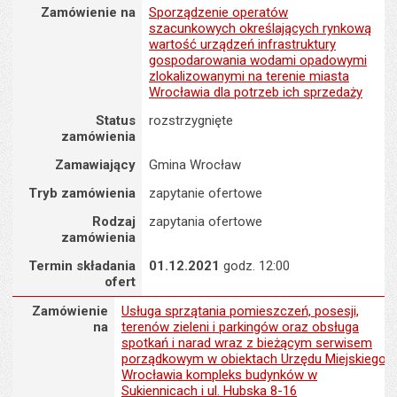
Zamówienie na : Sporządzenie operatów szacunkowych określając
Zamówienie na
Sporządzenie operatów
szacunkowych określających rynkową
wartość urządzeń infrastruktury
gospodarowania wodami opadowymi
zlokalizowanymi na terenie miasta
Wrocławia dla potrzeb ich sprzedaży
Status
rozstrzygnięte
zamówienia
Zamawiający
Gmina Wrocław
Tryb zamówienia
zapytanie ofertowe
Rodzaj
zapytania ofertowe
zamówienia
Termin składania
01.12.2021
godz. 12:00
ofert
Zamówienie na : Usługa sprzątania pomieszczeń, posesji, terenó
Zamówienie
Usługa sprzątania pomieszczeń, posesji,
na
terenów zieleni i parkingów oraz obsługa
spotkań i narad wraz z bieżącym serwisem
porządkowym w obiektach Urzędu Miejskiego
Wrocławia kompleks budynków w
Sukiennicach i ul. Hubska 8-16