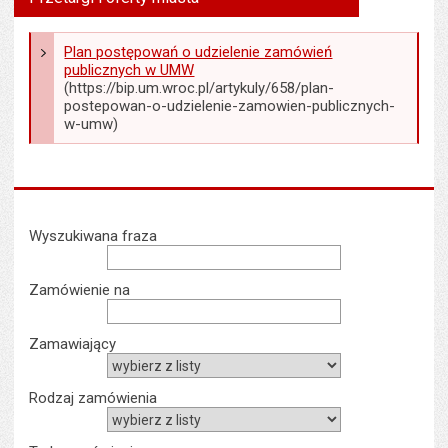
tekst na
wielk
te
stronie
tekstu
s
stron
Plan postępowań o udzielenie zamówień
publicznych w UMW
(https://bip.um.wroc.pl/artykuly/658/plan-
postepowan-o-udzielenie-zamowien-publicznych-
w-umw)
Wyszukiwarka
Wyszukiwana fraza
Zamówienie na
Zamawiający
Rodzaj zamówienia