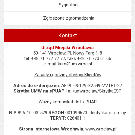
Sygnaliści
Zgłoszone zgromadzenia
Kontakt
Urząd Miejski Wrocławia
50-141 Wrocław, Pl. Nowy Targ 1-8
tel. +48 71 777 77 77, faks +48 71 770 61 66
e-mail:
kum@um.wroc.pl
Zasady i godziny obsługi Klientów
Adres do e-doręczeń:
AE:PL-95179-82549-VVTFT-27
Skrytka UMW na ePUAP-ie:
/umwroclaw/SkrytkaESP
Ważny komunikat dot. ePUAP
NIP
896-10-03-529
REGON
001094670 Identyfikator gminy
TERYT:
026401 1
Strona internetowa Wrocławia
:
www.wroclaw.pl