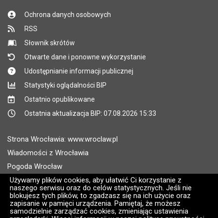
Ochrona danych osobowych
RSS
Słownik skrótów
Otwarte dane i ponowne wykorzystanie
Udostępnianie informacji publicznej
Statystyki oglądalności BIP
Ostatnio opublikowane
Ostatnia aktualizacja BIP: 07.08.2026 15:33
Strona Wrocławia: www.wroclaw.pl
Wiadomości z Wrocławia
Pogoda Wrocław
Rozkłady jazdy MPK Wrocław
Używamy plików cookies, aby ułatwić Ci korzystanie z
naszego serwisu oraz do celów statystycznych. Jeśli nie
Administratorem wroclaw.pl jest: ARAW
blokujesz tych plików, to zgadzasz się na ich użycie oraz
zapisanie w pamięci urządzenia. Pamiętaj, że możesz
samodzielnie zarządzać cookies, zmieniając ustawienia
Wersja systemu: 2.8.30.09