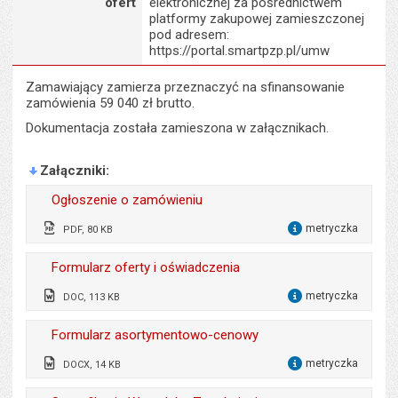
ofert
elektronicznej za pośrednictwem
platformy zakupowej zamieszczonej
pod adresem:
https://portal.smartpzp.pl/umw
Zamawiający zamierza przeznaczyć na sfinansowanie
zamówienia 59 040 zł brutto.
Dokumentacja została zamieszona w załącznikach.
Załączniki
Ogłoszenie o zamówieniu
metryczka
PDF, 80 KB
dla 
Wytworzył:
Ewa Kulik
Formularz oferty i oświadczenia
Odpowiedzialny za treść:
Ewa Kulik
metryczka
DOC, 113 KB
dla 
Data wytworzenia:
03.06.2026
Wytworzył:
Ewa Kulik
Formularz asortymentowo-cenowy
Opublikował w BIP:
Tomasz Pasieczny
Odpowiedzialny za treść:
Ewa Kulik
metryczka
DOCX, 14 KB
dla 
Data opublikowania:
03.06.2026 13:53
Data wytworzenia:
03.06.2026
Wytworzył:
Ewa Kulik