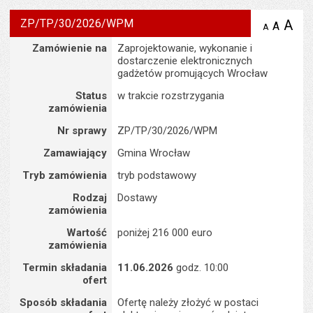
ZP/TP/30/2026/WPM
A
po
A
domyś
A
zmniejsz
tekst na
wielk
te
Szczegóły
Zamówienie na
Zaprojektowanie, wykonanie i
stronie
tekstu
s
dostarczenie elektronicznych
stron
gadżetów promujących Wrocław
Status
w trakcie rozstrzygania
zamówienia
Nr sprawy
ZP/TP/30/2026/WPM
Zamawiający
Gmina Wrocław
Tryb zamówienia
tryb podstawowy
Rodzaj
Dostawy
zamówienia
Wartość
poniżej 216 000 euro
zamówienia
Termin składania
11.06.2026
godz. 10:00
ofert
Sposób składania
Ofertę należy złożyć w postaci