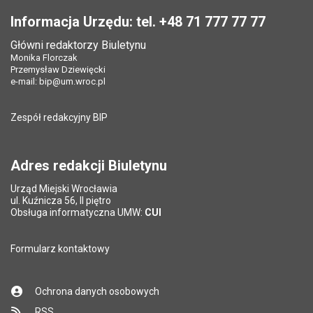
Opublikował w BIP:
Marta Kolibska
Opublikował w BIP:
Monika Florczak
Pole wymagane
Twój adres e-mail
*
Informacja Urzędu: tel. +48 71 777 77 77
Data opublikowania:
01.06.2021 15:38
Data opublikowania:
14.05.2021 11:10
Główni redaktorzy Biuletynu
Pole wymagane
Liczba pobrań:
Tytuł e-maila
*
102
Monika Florczak
Ostatnio zaktualizował:
Monika Florczak
Przemysław Dziewięcki
Data ostatniej aktualizacji:
19.01.2022 10:59
e-mail:
bip@um.wroc.pl
Pole wymagane
Adres e-mail znajomego
*
Liczba wyświetleń:
465
Zespół redakcyjny BIP
Pytanie antyspamowe
Podaj słownie
Pole wymagane
wynik działania: 2 razy 3
*
Adres redakcji Biuletynu
Urząd Miejski Wrocławia
*
ul. Kuźnicza 56, II piętro
Pole wymagane
Obsługa informatyczna UMW:
CUI
Formularz kontaktowy
Ochrona danych osobowych
RSS