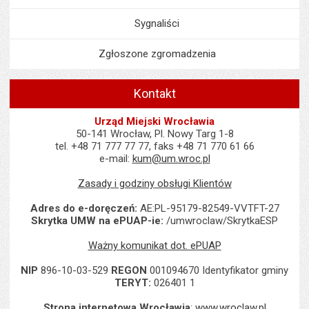
Sygnaliści
Zgłoszone zgromadzenia
Kontakt
Urząd Miejski Wrocławia
50-141 Wrocław, Pl. Nowy Targ 1-8
tel. +48 71 777 77 77, faks +48 71 770 61 66
e-mail:
kum@um.wroc.pl
Zasady i godziny obsługi Klientów
Adres do e-doręczeń:
AE:PL-95179-82549-VVTFT-27
Skrytka UMW na ePUAP-ie:
/umwroclaw/SkrytkaESP
Ważny komunikat dot. ePUAP
NIP
896-10-03-529
REGON
001094670 Identyfikator gminy
TERYT:
026401 1
Strona internetowa Wrocławia
:
www.wroclaw.pl