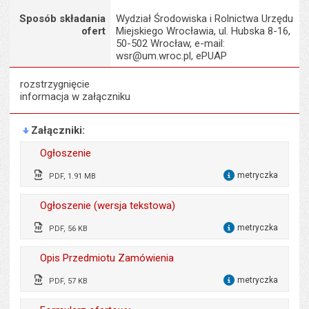
Sposób składania
Wydział Środowiska i Rolnictwa Urzędu
ofert
Miejskiego Wrocławia, ul. Hubska 8-16,
50-502 Wrocław, e-mail:
wsr@um.wroc.pl, ePUAP
rozstrzygnięcie
informacja w załączniku
Załączniki
Ogłoszenie
metryczka
PDF, 1.91 MB
dla 
Wytworzył:
Małgorzata Demianowicz
Ogłoszenie (wersja tekstowa)
Data wytworzenia:
13.05.2021
metryczka
PDF, 56 KB
dla 
Opublikował w BIP:
Monika Florczak
Wytworzył:
Małgorzata Demianowicz
Opis Przedmiotu Zamówienia
Data opublikowania:
14.05.2021 11:08
Data wytworzenia:
13.05.2021
metryczka
PDF, 57 KB
dla 
Liczba pobrań:
160
Opublikował w BIP:
Monika Florczak
Wytworzył:
Małgorzata Demianowicz