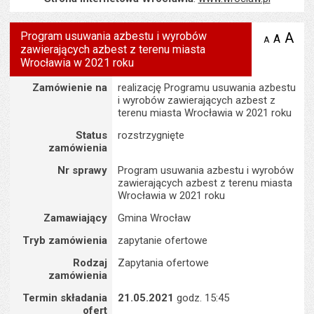
Program usuwania azbestu i wyrobów
A
po
A
domyś
A
zmniejsz
zawierających azbest z terenu miasta
tekst na
wielk
te
stronie
Wrocławia w 2021 roku
tekstu
s
stron
Szczegóły
Zamówienie na
realizację Programu usuwania azbestu
i wyrobów zawierających azbest z
terenu miasta Wrocławia w 2021 roku
Status
rozstrzygnięte
zamówienia
Nr sprawy
Program usuwania azbestu i wyrobów
zawierających azbest z terenu miasta
Wrocławia w 2021 roku
Zamawiający
Gmina Wrocław
Tryb zamówienia
zapytanie ofertowe
Rodzaj
Zapytania ofertowe
zamówienia
Termin składania
21.05.2021
godz. 15:45
ofert