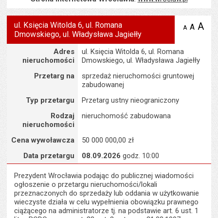
ul. Księcia Witolda 6, ul. Romana
A
po
A
domyś
A
zmniejsz
Dmowskiego, ul. Władysława Jagiełły
tekst na
wielk
te
stronie
tekstu
Szczegóły
s
Adres
ul. Księcia Witolda 6, ul. Romana
stron
nieruchomości
Dmowskiego, ul. Władysława Jagiełły
Przetarg na
sprzedaż nieruchomości gruntowej
zabudowanej
Typ przetargu
Przetarg ustny nieograniczony
Rodzaj
nieruchomość zabudowana
nieruchomości
Cena wywoławcza
50 000 000,00 zł
Data przetargu
08.09.2026
godz. 10:00
Prezydent Wrocławia podając do publicznej wiadomości
ogłoszenie o przetargu nieruchomości/lokali
przeznaczonych do sprzedaży lub oddania w użytkowanie
wieczyste działa w celu wypełnienia obowiązku prawnego
ciążącego na administratorze tj. na podstawie art. 6 ust. 1