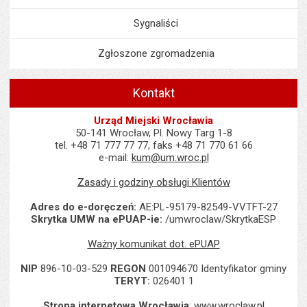
Sygnaliści
Zgłoszone zgromadzenia
Kontakt
Urząd Miejski Wrocławia
50-141 Wrocław, Pl. Nowy Targ 1-8
tel. +48 71 777 77 77, faks +48 71 770 61 66
e-mail:
kum@um.wroc.pl
Zasady i godziny obsługi Klientów
Adres do e-doręczeń:
AE:PL-95179-82549-VVTFT-27
Skrytka UMW na ePUAP-ie:
/umwroclaw/SkrytkaESP
Ważny komunikat dot. ePUAP
NIP
896-10-03-529
REGON
001094670 Identyfikator gminy
TERYT:
026401 1
Strona internetowa Wrocławia
:
www.wroclaw.pl