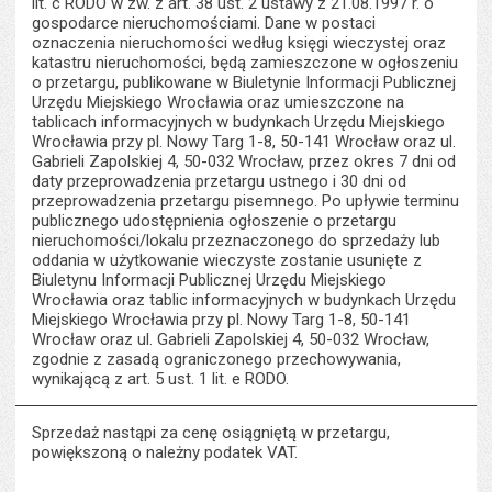
lit. c RODO w zw. z art. 38 ust. 2 ustawy z 21.08.1997 r. o
gospodarce nieruchomościami. Dane w postaci
oznaczenia nieruchomości według księgi wieczystej oraz
katastru nieruchomości, będą zamieszczone w ogłoszeniu
o przetargu, publikowane w Biuletynie Informacji Publicznej
Urzędu Miejskiego Wrocławia oraz umieszczone na
tablicach informacyjnych w budynkach Urzędu Miejskiego
Wrocławia przy pl. Nowy Targ 1-8, 50-141 Wrocław oraz ul.
Gabrieli Zapolskiej 4, 50-032 Wrocław, przez okres 7 dni od
daty przeprowadzenia przetargu ustnego i 30 dni od
przeprowadzenia przetargu pisemnego. Po upływie terminu
publicznego udostępnienia ogłoszenie o przetargu
nieruchomości/lokalu przeznaczonego do sprzedaży lub
oddania w użytkowanie wieczyste zostanie usunięte z
Biuletynu Informacji Publicznej Urzędu Miejskiego
Wrocławia oraz tablic informacyjnych w budynkach Urzędu
Miejskiego Wrocławia przy pl. Nowy Targ 1-8, 50-141
Wrocław oraz ul. Gabrieli Zapolskiej 4, 50-032 Wrocław,
zgodnie z zasadą ograniczonego przechowywania,
wynikającą z art. 5 ust. 1 lit. e RODO.
Sprzedaż nastąpi za cenę osiągniętą w przetargu,
powiększoną o należny podatek VAT.