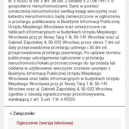
lit. c RODO w zw. z art. 38 ust. 2 ustawy z 21.08.1997 r. o
gospodarce nieruchomościami. Dane w postaci
oznaczenia nieruchomości według księgi wieczystej oraz
katastru nieruchomości, będą zamieszczone w ogłoszeniu
o przetargu, publikowane w Biuletynie Informacji Publicznej
Urzędu Miejskiego Wrocławia oraz umieszczone na
tablicach informacyjnych w budynkach Urzędu Miejskiego
Wrocławia przy pl. Nowy Targ 1-8, 50-141 Wrocław oraz ul.
Gabrieli Zapolskiej 4, 50-032 Wrocław, przez okres 7 dni od
daty przeprowadzenia przetargu ustnego i 30 dni od
przeprowadzenia przetargu pisemnego. Po upływie terminu
publicznego udostępnienia ogłoszenie o przetargu
nieruchomości/lokalu przeznaczonego do sprzedaży lub
oddania w użytkowanie wieczyste zostanie usunięte z
Biuletynu Informacji Publicznej Urzędu Miejskiego
Wrocławia oraz tablic informacyjnych w budynkach Urzędu
Miejskiego Wrocławia przy pl. Nowy Targ 1-8, 50-141
Wrocław oraz ul. Gabrieli Zapolskiej 4, 50-032 Wrocław,
zgodnie z zasadą ograniczonego przechowywania,
wynikającą z art. 5 ust. 1 lit. e RODO.
Załączniki
Ogłoszenie (wersja tekstowa)