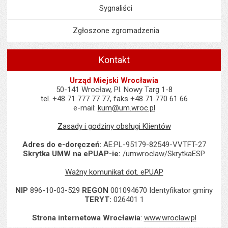
Sygnaliści
Zgłoszone zgromadzenia
Kontakt
Urząd Miejski Wrocławia
50-141 Wrocław, Pl. Nowy Targ 1-8
tel. +48 71 777 77 77, faks +48 71 770 61 66
e-mail:
kum@um.wroc.pl
Zasady i godziny obsługi Klientów
Adres do e-doręczeń:
AE:PL-95179-82549-VVTFT-27
Skrytka UMW na ePUAP-ie:
/umwroclaw/SkrytkaESP
Ważny komunikat dot. ePUAP
NIP
896-10-03-529
REGON
001094670 Identyfikator gminy
TERYT:
026401 1
Strona internetowa Wrocławia
:
www.wroclaw.pl