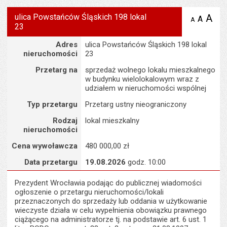
ulica Powstańców Śląskich 198 lokal
A
po
A
domyś
A
zmniejsz
23
tekst na
wielk
te
stronie
tekstu
Szczegóły
s
Adres
ulica Powstańców Śląskich 198 lokal
stron
nieruchomości
23
Przetarg na
sprzedaż wolnego lokalu mieszkalnego
w budynku wielolokalowym wraz z
udziałem w nieruchomości wspólnej
Typ przetargu
Przetarg ustny nieograniczony
Rodzaj
lokal mieszkalny
nieruchomości
Cena wywoławcza
480 000,00 zł
Data przetargu
19.08.2026
godz. 10:00
Prezydent Wrocławia podając do publicznej wiadomości
ogłoszenie o przetargu nieruchomości/lokali
przeznaczonych do sprzedaży lub oddania w użytkowanie
wieczyste działa w celu wypełnienia obowiązku prawnego
ciążącego na administratorze tj. na podstawie art. 6 ust. 1