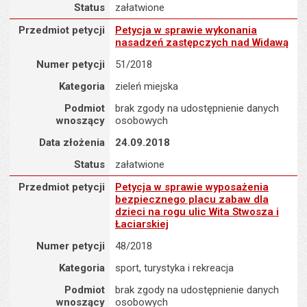
Status
załatwione
Przedmiot petycji : Petycja w sprawie wykonania nasadzeń zast
Przedmiot petycji
Petycja w sprawie wykonania
nasadzeń zastępczych nad Widawą
Numer petycji
51/2018
Kategoria
zieleń miejska
Podmiot
brak zgody na udostępnienie danych
wnoszący
osobowych
Data złożenia
24.09.2018
Status
załatwione
Przedmiot petycji : Petycja w sprawie wyposażenia bezpiecznego pl
Przedmiot petycji
Petycja w sprawie wyposażenia
bezpiecznego placu zabaw dla
dzieci na rogu ulic Wita Stwosza i
Łaciarskiej
Numer petycji
48/2018
Kategoria
sport, turystyka i rekreacja
Podmiot
brak zgody na udostępnienie danych
wnoszący
osobowych