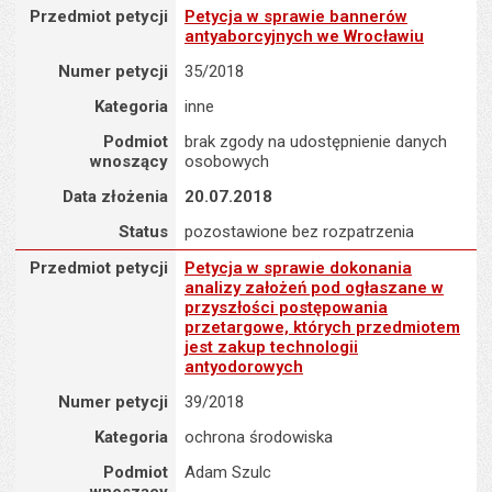
Przedmiot petycji : Petycja w sprawie bannerów antyaborcyjnych
Przedmiot petycji
Petycja w sprawie bannerów
antyaborcyjnych we Wrocławiu
Numer petycji
35/2018
Kategoria
inne
Podmiot
brak zgody na udostępnienie danych
wnoszący
osobowych
Data złożenia
20.07.2018
Status
pozostawione bez rozpatrzenia
Przedmiot petycji : Petycja w sprawie dokonania analizy założe
Przedmiot petycji
Petycja w sprawie dokonania
analizy założeń pod ogłaszane w
przyszłości postępowania
przetargowe, których przedmiotem
jest zakup technologii
antyodorowych
Numer petycji
39/2018
Kategoria
ochrona środowiska
Podmiot
Adam Szulc