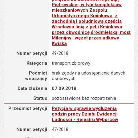
Piotrowskiej, w tym kompleksów
mieszkaniowych Zespołu
Urbanistycznego Kminkowa, z
zachodnią i południową częścią
Wrocławia linią z pętli Kminkowa
przez obwodnicę śródmiejską, most
Milenijny i węzeł przesiadkowy
Kwiska
Numer petycji
49/2018
Kategoria
transport zbiorowy
Podmiot
brak zgody na udostępnienie danych
wnoszący
osobowych
Data złożenia
07.09.2018
Status
pozostawione bez rozpatrzenia
Przedmiot petycji : Petycja w sprawie wydłużenia godzin pracy Dz
Przedmiot petycji
Petycja w sprawie wydłużenia
godzin pracy Działu Ewidencji
Ludności - Rejestru Wyborców
Numer petycji
47/2018