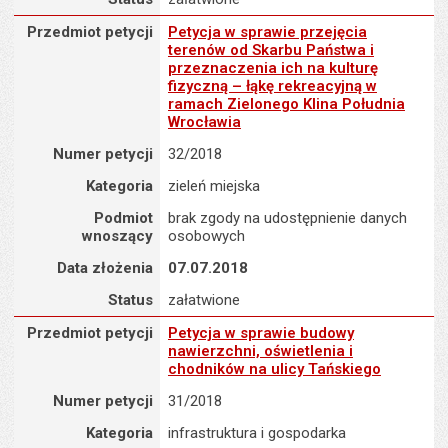
Przedmiot petycji : Petycja w sprawie przejęcia terenów od Skarb
Przedmiot petycji
Petycja w sprawie przejęcia
terenów od Skarbu Państwa i
przeznaczenia ich na kulturę
fizyczną – łąkę rekreacyjną w
ramach Zielonego Klina Południa
Wrocławia
Numer petycji
32/2018
Kategoria
zieleń miejska
Podmiot
brak zgody na udostępnienie danych
wnoszący
osobowych
Data złożenia
07.07.2018
Status
załatwione
Przedmiot petycji : Petycja w sprawie budowy nawierzchni, oświetl
Przedmiot petycji
Petycja w sprawie budowy
nawierzchni, oświetlenia i
chodników na ulicy Tańskiego
Numer petycji
31/2018
Kategoria
infrastruktura i gospodarka