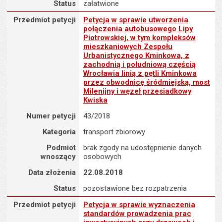
Status
załatwione
Przedmiot petycji : Petycja w sprawie utworzenia połączenia au
Przedmiot petycji
Petycja w sprawie utworzenia
połączenia autobusowego Lipy
Piotrowskiej, w tym kompleksów
mieszkaniowych Zespołu
Urbanistycznego Kminkowa, z
zachodnią i południową częścią
Wrocławia linią z pętli Kminkowa
przez obwodnicę śródmiejską, most
Milenijny i węzeł przesiadkowy
Kwiska
Numer petycji
43/2018
Kategoria
transport zbiorowy
Podmiot
brak zgody na udostępnienie danych
wnoszący
osobowych
Data złożenia
22.08.2018
Status
pozostawione bez rozpatrzenia
Przedmiot petycji : Petycja w sprawie wyznaczenia standardów p
Przedmiot petycji
Petycja w sprawie wyznaczenia
standardów prowadzenia prac