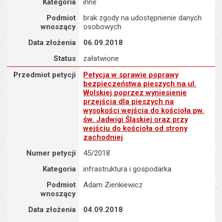
Kategoria
inne
Podmiot
brak zgody na udostępnienie danych
wnoszący
osobowych
Data złożenia
06.09.2018
Status
załatwione
Przedmiot petycji : Petycja w sprawie poprawy bezpieczeństwa pies
Przedmiot petycji
Petycja w sprawie poprawy
bezpieczeństwa pieszych na ul.
Wolskiej poprzez wyniesienie
przejścia dla pieszych na
wysokości wejścia do kościoła pw.
św. Jadwigi Śląskiej oraz przy
wejściu do kościoła od strony
zachodniej
Numer petycji
45/2018
Kategoria
infrastruktura i gospodarka
Podmiot
Adam Zienkiewicz
wnoszący
Data złożenia
04.09.2018