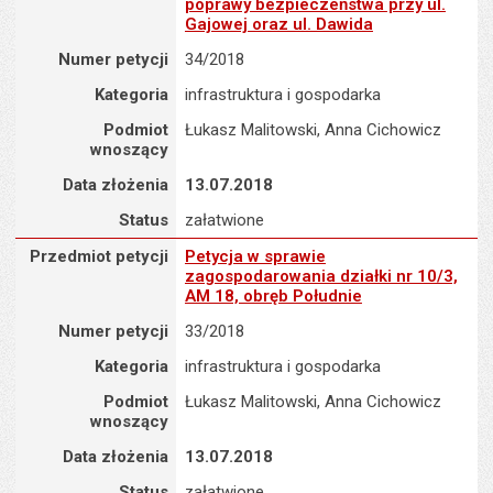
poprawy bezpieczeństwa przy ul.
Gajowej oraz ul. Dawida
Numer petycji
34/2018
Kategoria
infrastruktura i gospodarka
Podmiot
Łukasz Malitowski, Anna Cichowicz
wnoszący
Data złożenia
13.07.2018
Status
załatwione
Przedmiot petycji : Petycja w sprawie zagospodarowania działki n
Przedmiot petycji
Petycja w sprawie
zagospodarowania działki nr 10/3,
AM 18, obręb Południe
Numer petycji
33/2018
Kategoria
infrastruktura i gospodarka
Podmiot
Łukasz Malitowski, Anna Cichowicz
wnoszący
Data złożenia
13.07.2018
Status
załatwione