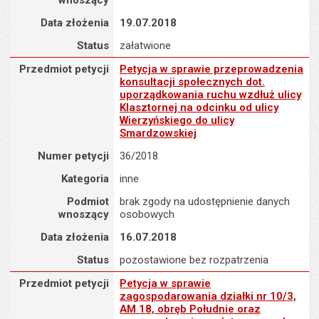
wnoszący
Data złożenia
19.07.2018
Status
załatwione
Przedmiot petycji : Petycja w sprawie przeprowadzenia konsultacj
Przedmiot petycji
Petycja w sprawie przeprowadzenia
konsultacji społecznych dot.
uporządkowania ruchu wzdłuż ulicy
Klasztornej na odcinku od ulicy
Wierzyńskiego do ulicy
Smardzowskiej
Numer petycji
36/2018
Kategoria
inne
Podmiot
brak zgody na udostępnienie danych
wnoszący
osobowych
Data złożenia
16.07.2018
Status
pozostawione bez rozpatrzenia
Przedmiot petycji : Petycja w sprawie zagospodarowania działki n
Przedmiot petycji
Petycja w sprawie
zagospodarowania działki nr 10/3,
AM 18, obręb Południe oraz