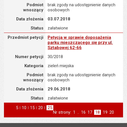
Podmiot
brak zgody na udostępnienie danych
wnoszący
osobowych
Data złożenia
03.07.2018
Status
załatwione
Przedmiot petycji : Petycja w sprawie doposażenia parku mieszcz
Przedmiot petycji
Petycja w sprawie doposażenia
parku mieszczącego się przy ul.
Sztabowej 62-66
Numer petycji
30/2018
Kategoria
zieleń miejska
Podmiot
brak zgody na udostępnienie danych
wnoszący
osobowych
Data złożenia
29.06.2018
Status
załatwione
5
elementów na stronie
10
elementów
15
elementów
20
elementów
25
elementów
Nr strony:
Strona
1
..
Strona
16
Strona
17
Strona
18
Strona
19
Strona
20
na stronie
na stronie
na stronie
na stronie
strona
st
poprzednia
następna
Stopka