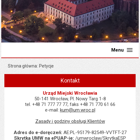
Menu
Strona główna
Petycje
Kontakt
Urząd Miejski Wrocławia
50-141 Wrocław, Pl. Nowy Targ 1-8
tel. +48 71 777 77 77, faks +48 71 770 61 66
e-mail:
kum@um.wroc.pl
Zasady i godziny obsługi Klientów
Adres do e-doręczeń:
AE:PL-95179-82549-VVTFT-27
Skrytka UMW na ePUAP-ie:
/umwroclaw/SkrytkaESP