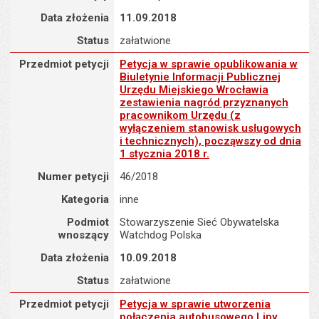
Data złożenia
11.09.2018
Status
załatwione
Przedmiot petycji : Petycja w sprawie opublikowania w Biuletyni
Przedmiot petycji
Petycja w sprawie opublikowania w
Biuletynie Informacji Publicznej
Urzędu Miejskiego Wrocławia
zestawienia nagród przyznanych
pracownikom Urzędu (z
wyłączeniem stanowisk usługowych
i technicznych), począwszy od dnia
1 stycznia 2018 r.
Numer petycji
46/2018
Kategoria
inne
Podmiot
Stowarzyszenie Sieć Obywatelska
wnoszący
Watchdog Polska
Data złożenia
10.09.2018
Status
załatwione
Przedmiot petycji : Petycja w sprawie utworzenia połączenia au
Przedmiot petycji
Petycja w sprawie utworzenia
połączenia autobusowego Lipy