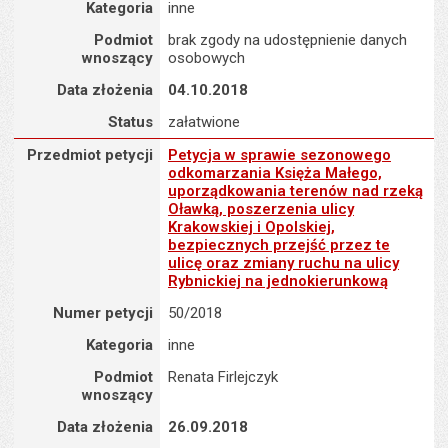
Kategoria
inne
Podmiot
brak zgody na udostępnienie danych
wnoszący
osobowych
Data złożenia
04.10.2018
Status
załatwione
Przedmiot petycji : Petycja w sprawie sezonowego odkomarzania K
Przedmiot petycji
Petycja w sprawie sezonowego
odkomarzania Księża Małego,
uporządkowania terenów nad rzeką
Oławką, poszerzenia ulicy
Krakowskiej i Opolskiej,
bezpiecznych przejść przez te
ulicę oraz zmiany ruchu na ulicy
Rybnickiej na jednokierunkową
Numer petycji
50/2018
Kategoria
inne
Podmiot
Renata Firlejczyk
wnoszący
Data złożenia
26.09.2018