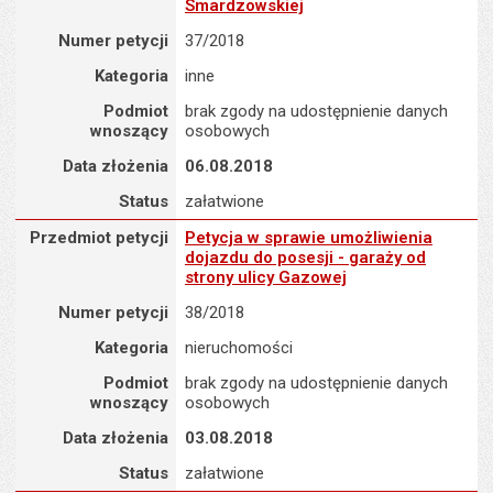
Smardzowskiej
Numer petycji
37/2018
Kategoria
inne
Podmiot
brak zgody na udostępnienie danych
wnoszący
osobowych
Data złożenia
06.08.2018
Status
załatwione
Przedmiot petycji : Petycja w sprawie umożliwienia dojazdu do pos
Przedmiot petycji
Petycja w sprawie umożliwienia
dojazdu do posesji - garaży od
strony ulicy Gazowej
Numer petycji
38/2018
Kategoria
nieruchomości
Podmiot
brak zgody na udostępnienie danych
wnoszący
osobowych
Data złożenia
03.08.2018
Status
załatwione