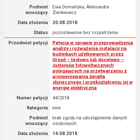
Podmiot
Ewa Domańska, Aleksandra
wnoszący
Zienkiewicz
Data złożenia
20.08.2018
Status
pozostawione bez rozpatrzenia
Przedmiot petycji : Petycja w sprawie przeprowadzenia analizy i
Przedmiot petycji
Petycja w sprawie przeprowadzenia
analizy i rozważenia instalacji na
budynkach użytkowanych przez
Urząd – testowo lub docelowo –
systemów fotowoltaicznych
polegających na przetwarzaniu z
promieniowania światła
słonecznego i przekształceniu jej w
energię elektryczną
Numer petycji
44/2018
Kategoria
inne
Podmiot
brak zgody na udostępnienie danych
wnoszący
osobowych
Data złożenia
14.08.2018