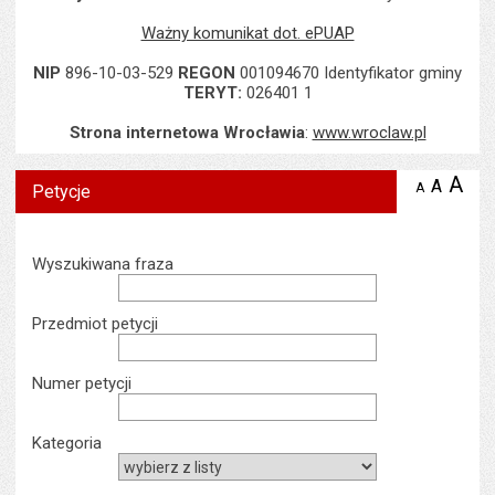
Ważny komunikat dot. ePUAP
NIP
896-10-03-529
REGON
001094670 Identyfikator gminy
TERYT:
026401 1
Strona internetowa Wrocławia
:
www.wroclaw.pl
A
po
A
domyś
A
zmniejsz
Petycje
tekst na
wielk
te
stronie
tekstu
s
stron
Wyszukiwarka
Wyszukiwana fraza
Przedmiot petycji
Numer petycji
Kategoria