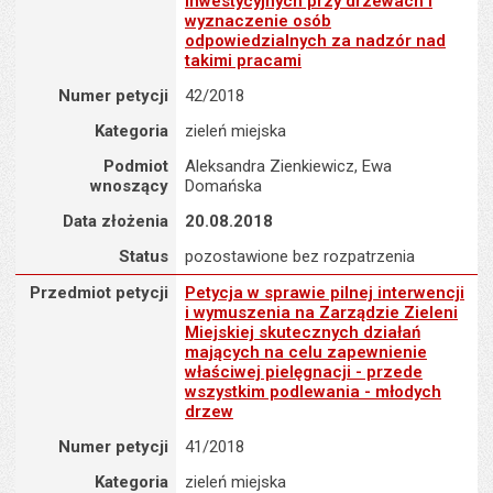
inwestycyjnych przy drzewach i
wyznaczenie osób
odpowiedzialnych za nadzór nad
takimi pracami
Numer petycji
42/2018
Kategoria
zieleń miejska
Podmiot
Aleksandra Zienkiewicz, Ewa
wnoszący
Domańska
Data złożenia
20.08.2018
Status
pozostawione bez rozpatrzenia
Przedmiot petycji : Petycja w sprawie pilnej interwencji i wymusz
Przedmiot petycji
Petycja w sprawie pilnej interwencji
i wymuszenia na Zarządzie Zieleni
Miejskiej skutecznych działań
mających na celu zapewnienie
właściwej pielęgnacji - przede
wszystkim podlewania - młodych
drzew
Numer petycji
41/2018
Kategoria
zieleń miejska