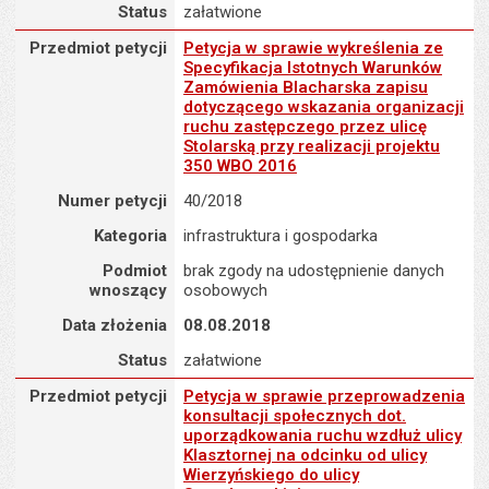
Status
załatwione
Przedmiot petycji : Petycja w sprawie wykreślenia ze Specyfikac
Przedmiot petycji
Petycja w sprawie wykreślenia ze
Specyfikacja Istotnych Warunków
Zamówienia Blacharska zapisu
dotyczącego wskazania organizacji
ruchu zastępczego przez ulicę
Stolarską przy realizacji projektu
350 WBO 2016
Numer petycji
40/2018
Kategoria
infrastruktura i gospodarka
Podmiot
brak zgody na udostępnienie danych
wnoszący
osobowych
Data złożenia
08.08.2018
Status
załatwione
Przedmiot petycji : Petycja w sprawie przeprowadzenia konsultacj
Przedmiot petycji
Petycja w sprawie przeprowadzenia
konsultacji społecznych dot.
uporządkowania ruchu wzdłuż ulicy
Klasztornej na odcinku od ulicy
Wierzyńskiego do ulicy