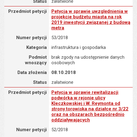
Status
załatwione
Przedmiot petycji : Petycja w sprawie uwzględnienia w projekcie 
Przedmiot petycji
Petycja w sprawie uwzględnienia w
projekcie budżetu miasta na rok
2019 inwestycji związanej z budową
metra
Numer petycji
53/2018
Kategoria
infrastruktura i gospodarka
Podmiot
brak zgody na udostępnienie danych
wnoszący
osobowych
Data złożenia
08.10.2018
Status
załatwione
Przedmiot petycji : Petycja w sprawie rewitalizacji podwórka w r
Przedmiot petycji
Petycja w sprawie rewitalizacji
podwórka w rejonie ulicy
Kleczkowskiej i W. Reymonta od
strony torowiska na działce nr 3/22
oraz na obszarach bezpośrednio
oddziaływających
Numer petycji
52/2018