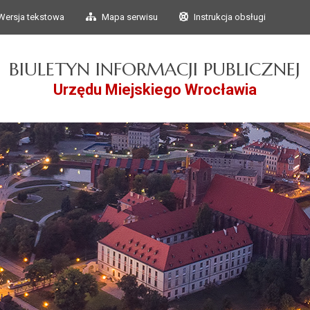
Przejdź do głównego
Przejdź do treści
Wersja tekstowa
Mapa serwisu
Instrukcja obsługi
menu
BIULETYN INFORMACJI PUBLICZNEJ
Urzędu Miejskiego Wrocławia