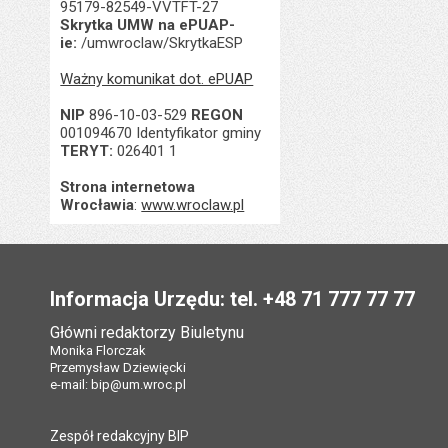
95179-82549-VVTFT-27
Skrytka UMW na ePUAP-
ie:
/umwroclaw/SkrytkaESP
Ważny komunikat dot. ePUAP
NIP
896-10-03-529
REGON
001094670 Identyfikator gminy
TERYT:
026401 1
Strona internetowa
Wrocławia
:
www.wroclaw.pl
Stopka
Informacja Urzędu: tel. +48 71 777 77 77
Główni redaktorzy Biuletynu
Monika Florczak
Przemysław Dziewięcki
e-mail:
bip@um.wroc.pl
Zespół redakcyjny BIP