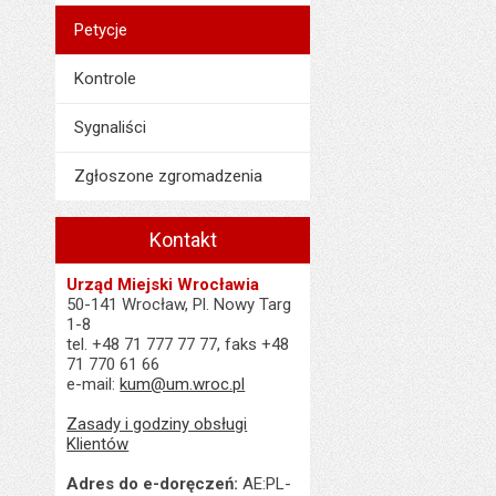
Petycje
Kontrole
Sygnaliści
Zgłoszone zgromadzenia
Kontakt
Urząd Miejski Wrocławia
50-141 Wrocław, Pl. Nowy Targ
1-8
tel. +48 71 777 77 77, faks +48
71 770 61 66
e-mail:
kum@um.wroc.pl
Zasady i godziny obsługi
Klientów
Adres do e-doręczeń:
AE:PL-