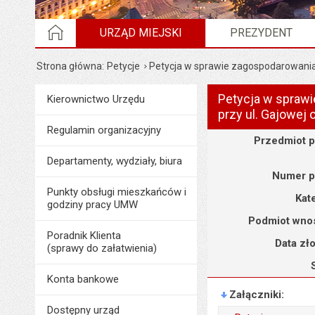
STRONA GŁÓWNA
URZĄD MIEJSKI
PREZYDENT
Strona główna
Petycje
Petycja w sprawie zagospodarowania 
Petycja w sprawi
Menu
Kierownictwo Urzędu
Urząd Miejski
przy ul. Gajowej 
Regulamin organizacyjny
Szczegóły
Przedmiot p
Departamenty, wydziały, biura
Numer p
Punkty obsługi mieszkańców i
Kat
godziny pracy UMW
Podmiot wno
Poradnik Klienta
Data zł
(sprawy do załatwienia)
Konta bankowe
Załączniki
Dostępny urząd