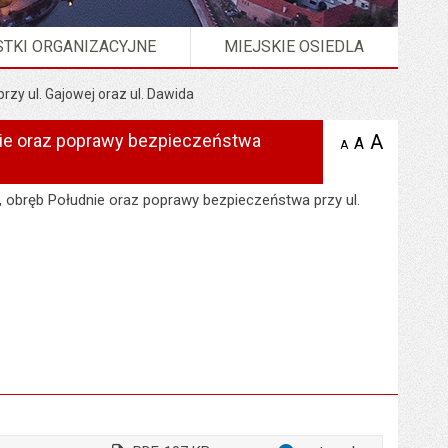
TKI ORGANIZACYJNE
MIEJSKIE OSIEDLA
zy ul. Gajowej oraz ul. Dawida
dnie oraz poprawy bezpieczeństwa
A
powię
A
domyślna
Wersja strony w formacie
XML
A
zmniejsz
tekst na
wielkość
tekst 
stronie
tekstu na
stron
, obręb Południe oraz poprawy bezpieczeństwa przy ul.
stronie