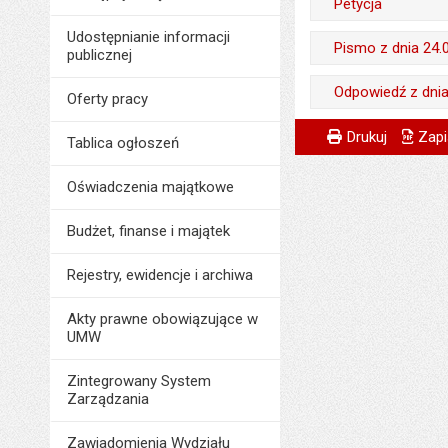
Petycja
Udostępnianie informacji
Wytworzył:
Pismo z dnia 24.0
publicznej
Data wytworzenia:
Wytworzył:
Odpowiedź z dnia 
Oferty pracy
Opublikował w BIP
Data wytworzenia:
Odpowiedzialny za 
Metryczka
Powiadom znajome
Odpowiedzialny za 
Data opublikowani
Drukuj
Zapi
Tablica ogłoszeń
Opublikował w BIP
Data wytworzenia:
Data wytworzenia:
Liczba pobrań:
Data opublikowani
Oświadczenia majątkowe
Opublikował w BIP
Opublikował w BIP
Liczba pobrań:
Data opublikowani
Budżet, finanse i majątek
Data opublikowani
Liczba pobrań:
Ostatnio zaktualiz
Rejestry, ewidencje i archiwa
Data ostatniej aktua
Akty prawne obowiązujące w
Liczba wyświetleń:
UMW
Zintegrowany System
Zarządzania
Zawiadomienia Wydziału