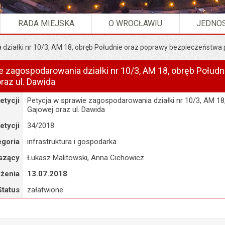
RADA MIEJSKA
O WROCŁAWIU
JEDNOS
działki nr 10/3, AM 18, obręb Południe oraz poprawy bezpieczeństwa pr
e zagospodarowania działki nr 10/3, AM 18, obręb Połu
oraz ul. Dawida
etycji
Petycja w sprawie zagospodarowania działki nr 10/3, AM 18
Gajowej oraz ul. Dawida
etycji
34/2018
egoria
infrastruktura i gospodarka
szący
Łukasz Malitowski, Anna Cichowicz
ożenia
13.07.2018
Status
załatwione