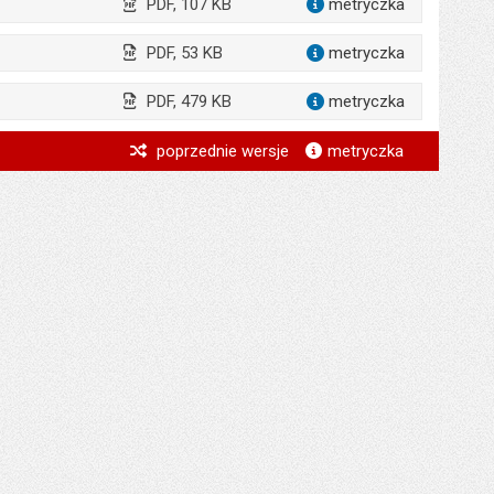
PDF, 107 KB
metryczka
dla załącz
icz
PDF, 53 KB
metryczka
dla załącz
PDF, 479 KB
metryczka
dla załącz
*
poprzednie wersje
metryczka
*
*
*
*