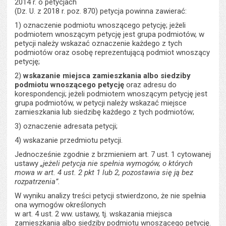
2014 r. o petycjach
(Dz. U. z 2018 r. poz. 870) petycja powinna zawierać:
1) oznaczenie podmiotu wnoszącego petycję; jeżeli
podmiotem wnoszącym petycję jest grupa podmiotów, w
petycji należy wskazać oznaczenie każdego z tych
podmiotów oraz osobę reprezentującą podmiot wnoszący
petycję;
2)
wskazanie miejsca zamieszkania albo siedziby
podmiotu wnoszącego petycję
oraz adresu do
korespondencji; jeżeli podmiotem wnoszącym petycję jest
grupa podmiotów, w petycji należy wskazać miejsce
zamieszkania lub siedzibę każdego z tych podmiotów;
3) oznaczenie adresata petycji;
4) wskazanie przedmiotu petycji.
Jednocześnie zgodnie z brzmieniem art. 7 ust. 1 cytowanej
ustawy
„jeżeli petycja nie spełnia wymogów, o których
mowa w art. 4 ust. 2 pkt 1 lub 2, pozostawia się ją bez
rozpatrzenia”.
W wyniku analizy treści petycji stwierdzono, że nie spełnia
ona wymogów określonych
w art. 4 ust. 2 ww. ustawy, tj. wskazania miejsca
zamieszkania albo siedziby podmiotu wnoszącego petycję.