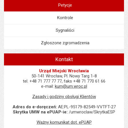
Petycje
Kontrole
Sygnaliści
Zgłoszone zgromadzenia
Kontakt
Urząd Miejski Wrocławia
50-141 Wrocław, Pl. Nowy Targ 1-8
tel. +48 71 777 77 77, faks +48 71 770 61 66
e-mail:
kum@um.wroc.pl
Zasady i godziny obsługi Klientów
Adres do e-doręczeń:
AE:PL-95179-82549-VVTFT-27
Skrytka UMW na ePUAP-ie:
/umwroclaw/SkrytkaESP
Ważny komunikat dot. ePUAP