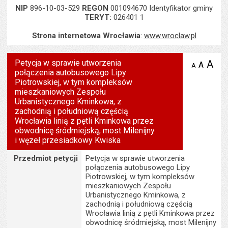
NIP
896-10-03-529
REGON
001094670 Identyfikator gminy
TERYT:
026401 1
Strona internetowa Wrocławia
:
www.wroclaw.pl
Petycja w sprawie utworzenia
A
po
A
domyś
A
zmniejsz
połączenia autobusowego Lipy
tekst na
wielk
te
stronie
Piotrowskiej, w tym kompleksów
tekstu
s
mieszkaniowych Zespołu
stron
Urbanistycznego Kminkowa, z
zachodnią i południową częścią
Wrocławia linią z pętli Kminkowa przez
obwodnicę śródmiejską, most Milenijny
i węzeł przesiadkowy Kwiska
Szczegóły
Przedmiot petycji
Petycja w sprawie utworzenia
połączenia autobusowego Lipy
Piotrowskiej, w tym kompleksów
mieszkaniowych Zespołu
Urbanistycznego Kminkowa, z
zachodnią i południową częścią
Wrocławia linią z pętli Kminkowa przez
obwodnicę śródmiejską, most Milenijny