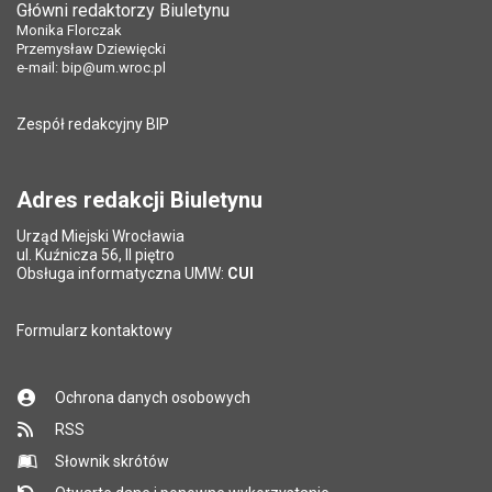
Główni redaktorzy Biuletynu
Pole wymagane
Liczba pobrań:
Tytuł e-maila
*
162
Monika Florczak
Ostatnio zaktualizował:
Patrycja Przybylska
Przemysław Dziewięcki
Data ostatniej aktualizacji:
13.09.2018 11:23
e-mail:
bip@um.wroc.pl
Pole wymagane
Adres e-mail znajomego
*
Liczba wyświetleń:
427
Zespół redakcyjny BIP
Pytanie antyspamowe
Podaj słownie
Pole wymagane
wynik działania: 16 minus 9
*
Adres redakcji Biuletynu
Urząd Miejski Wrocławia
*
ul. Kuźnicza 56, II piętro
Pole wymagane
Obsługa informatyczna UMW:
CUI
Formularz kontaktowy
Ochrona danych osobowych
RSS
Słownik skrótów