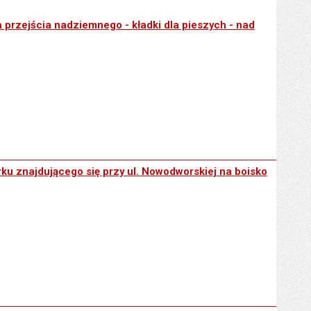
mnego - kładki dla pieszych - nad ulicą Grabiszyńską
przejścia nadziemnego - kładki dla pieszych - nad
ię przy ul. Nowodworskiej na boisko do siatkówki
ku znajdującego się przy ul. Nowodworskiej na boisko