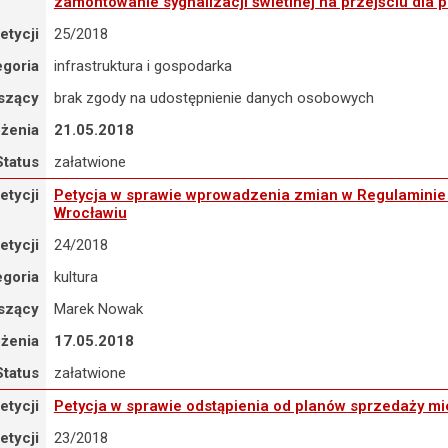
zamontowanie sygnalizacji świetlnej na przejściu dla 
etycji
25/2018
egoria
infrastruktura i gospodarka
szący
brak zgody na udostępnienie danych osobowych
ożenia
21.05.2018
Status
załatwione
tycja w sprawie wprowadzenia zmian w Regulaminie konkursu na pro
etycji
Petycja w sprawie wprowadzenia zmian w Regulaminie 
Wrocławiu
etycji
24/2018
egoria
kultura
szący
Marek Nowak
ożenia
17.05.2018
Status
załatwione
ycja w sprawie odstąpienia od planów sprzedaży miejskiej działki przy
etycji
Petycja w sprawie odstąpienia od planów sprzedaży miej
etycji
23/2018