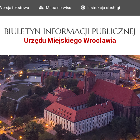
Przejdź do głównego
Przejdź do treści
Wersja tekstowa
Mapa serwisu
Instrukcja obsługi
menu
BIULETYN INFORMACJI PUBLICZNEJ
Urzędu Miejskiego Wrocławia