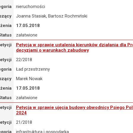
egoria
nieruchomości
szący
Joanna Stasiak, Bartosz Rochmiński
ożenia
17.05.2018
Status
załatwione
tycja w sprawie ustalenia kierunków działania dla Prezydenta Wro
etycji
Petycja w sprawie ustalenia kierunków działania dla 
decyzjami o warunkach zabudowy
etycji
22/2018
egoria
Ład przestrzenny
szący
Marek Nowak
ożenia
17.05.2018
Status
załatwione
tycja w sprawie ujęcia budowy obwodnicy Psiego Pola w Wieloletnim 
etycji
Petycja w sprawie ujęcia budowy obwodnicy Psiego Pola
2024
etycji
21/2018
egoria
infrastruktura i gospodarka