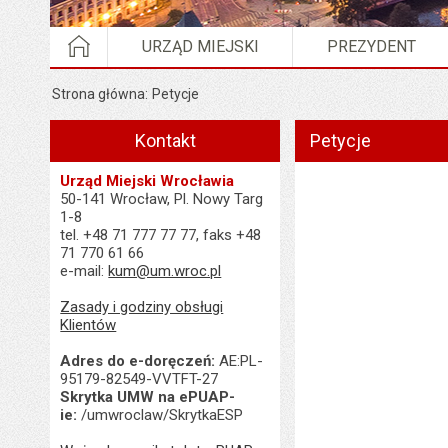
STRONA GŁÓWNA
URZĄD MIEJSKI
PREZYDENT
Strona główna
Petycje
Kontakt
Petycje
Urząd Miejski Wrocławia
50-141 Wrocław, Pl. Nowy Targ
1-8
tel. +48 71 777 77 77, faks +48
71 770 61 66
e-mail:
kum@um.wroc.pl
Zasady i godziny obsługi
Klientów
Adres do e-doręczeń:
AE:PL-
95179-82549-VVTFT-27
Skrytka UMW na ePUAP-
ie:
/umwroclaw/SkrytkaESP