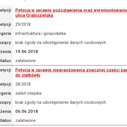
tycja w sprawie pozostawienia oraz wyremontowania przejścia nadzie
etycji
Petycja w sprawie pozostawienia oraz wyremontowania 
ulicą Grabiszyńską
etycji
29/2018
egoria
infrastruktura i gospodarka
szący
brak zgody na udostępnienie danych osobowych
ożenia
19.06.2018
Status
załatwione
tycja w sprawie niearanżowania znacznej części parku znajdującego s
etycji
Petycja w sprawie niearanżowania znacznej części par
do siatkówki
etycji
28/2018
egoria
zieleń miejska
szący
brak zgody na udostępnienie danych osobowych
ożenia
06.06.2018
Status
załatwione