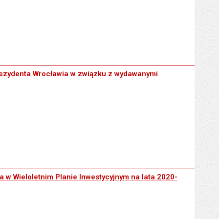
cławia w związku z wydawanymi decyzjami o warunkach zabudowy
Prezydenta Wrocławia w związku z wydawanymi
Planie Inwestycyjnym na lata 2020-2024
 w Wieloletnim Planie Inwestycyjnym na lata 2020-