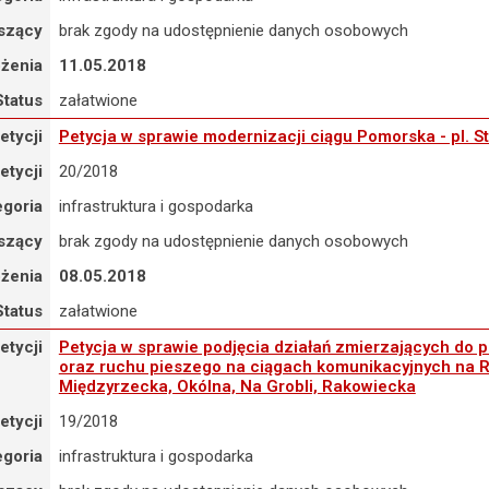
szący
brak zgody na udostępnienie danych osobowych
ożenia
11.05.2018
Status
załatwione
tycja w sprawie modernizacji ciągu Pomorska - pl. Staszica - Reymo
etycji
Petycja w sprawie modernizacji ciągu Pomorska - pl. 
etycji
20/2018
egoria
infrastruktura i gospodarka
szący
brak zgody na udostępnienie danych osobowych
ożenia
08.05.2018
Status
załatwione
tycja w sprawie podjęcia działań zmierzających do poprawienia sta
etycji
Petycja w sprawie podjęcia działań zmierzających do
oraz ruchu pieszego na ciągach komunikacyjnych na R
Międzyrzecka, Okólna, Na Grobli, Rakowiecka
etycji
19/2018
egoria
infrastruktura i gospodarka