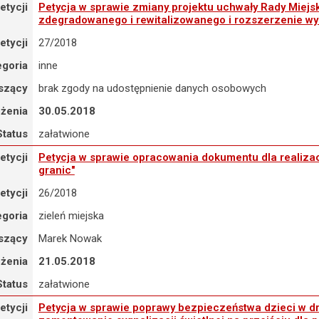
tycja w sprawie zmiany projektu uchwały Rady Miejskiej Wrocławia 
etycji
Petycja w sprawie zmiany projektu uchwały Rady Miejs
zdegradowanego i rewitalizowanego i rozszerzenie wy
etycji
27/2018
egoria
inne
szący
brak zgody na udostępnienie danych osobowych
ożenia
30.05.2018
Status
załatwione
tycja w sprawie opracowania dokumentu dla realizacji celów w ramach
etycji
Petycja w sprawie opracowania dokumentu dla realizac
granic"
etycji
26/2018
egoria
zieleń miejska
szący
Marek Nowak
ożenia
21.05.2018
Status
załatwione
tycja w sprawie poprawy bezpieczeństwa dzieci w drodze do szkół prz
etycji
Petycja w sprawie poprawy bezpieczeństwa dzieci w dr