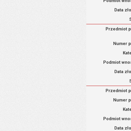
Podmiot wno
Data zł
Przedmiot petycji : Pe
Przedmiot p
Numer p
Kat
Podmiot wno
Data zł
Przedmiot petycji : Pet
Przedmiot p
Numer p
Kat
Podmiot wno
Data zł