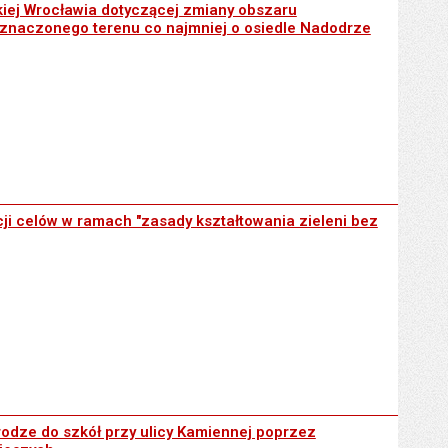
dotyczącej zmiany obszaru zdegradowanego i rewitalizowanego i roz
kiej Wrocławia dotyczącej zmiany obszaru
znaczonego terenu co najmniej o osiedle Nadodrze
 "zasady kształtowania zieleni bez granic"
ji celów w ramach "zasady kształtowania zieleni bez
y ulicy Kamiennej poprzez zamontowanie sygnalizacji świetlnej na p
odze do szkół przy ulicy Kamiennej poprzez