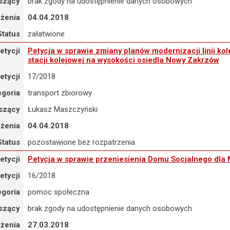
szący
brak zgody na udostępnienie danych osobowych
ożenia
04.04.2018
Status
załatwione
tycja w sprawie zmiany planów modernizacji linii kolejowej Wrocław
etycji
Petycja w sprawie zmiany planów modernizacji linii k
stacji kolejowej na wysokości osiedla Nowy Zakrzów
etycji
17/2018
egoria
transport zbiorowy
szący
Łukasz Maszczyński
ożenia
04.04.2018
Status
pozostawione bez rozpatrzenia
ycja w sprawie przeniesienia Domu Socjalnego dla Mężczyzn z ul. Obor
etycji
Petycja w sprawie przeniesienia Domu Socjalnego dla M
etycji
16/2018
egoria
pomoc społeczna
szący
brak zgody na udostępnienie danych osobowych
ożenia
27.03.2018