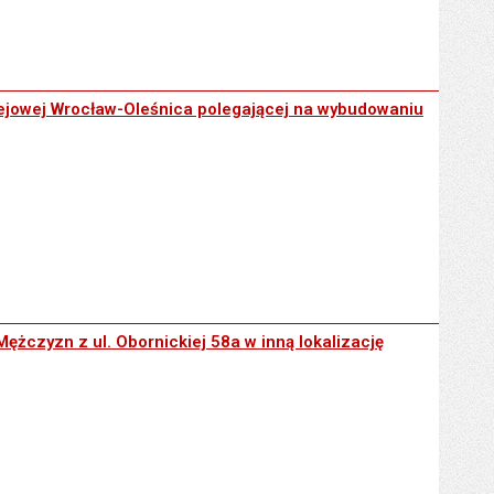
-Oleśnica polegającej na wybudowaniu stacji kolejowej na wysokości
olejowej Wrocław-Oleśnica polegającej na wybudowaniu
nickiej 58a w inną lokalizację
ężczyzn z ul. Obornickiej 58a w inną lokalizację