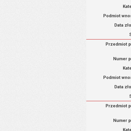
Kat
Podmiot wno
Data zł
Przedmiot petycji : Pe
Przedmiot p
Numer p
Kat
Podmiot wno
Data zł
Przedmiot petycji : Pe
Przedmiot p
Numer p
Kat