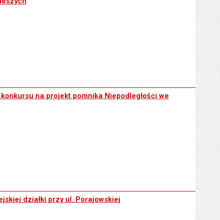
pieszych
jekt pomnika Niepodległości we Wrocławiu
konkursu na projekt pomnika Niepodległości we
 ul. Porajowskiej
skiej działki przy ul. Porajowskiej