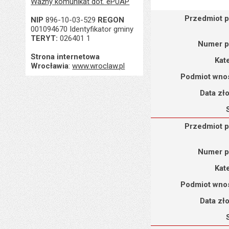
Ważny komunikat dot. ePUAP
Przedmiot petycji : Pe
Przedmiot p
NIP
896-10-03-529
REGON
001094670 Identyfikator gminy
TERYT:
026401 1
Numer p
Strona internetowa
Kat
Wrocławia
:
www.wroclaw.pl
Podmiot wno
Data zł
Przedmiot petycji : Pe
Przedmiot p
Numer p
Kat
Podmiot wno
Data zł