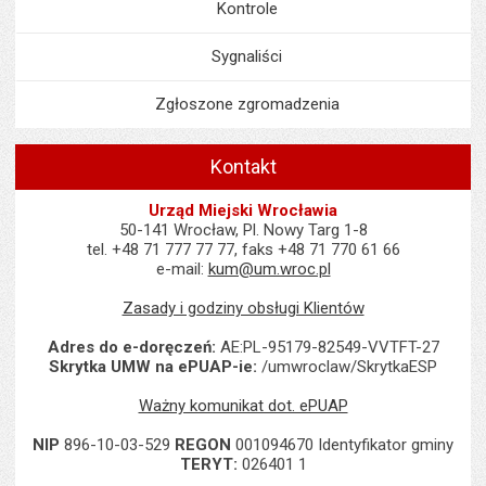
Kontrole
Sygnaliści
Zgłoszone zgromadzenia
Kontakt
Urząd Miejski Wrocławia
50-141 Wrocław, Pl. Nowy Targ 1-8
tel. +48 71 777 77 77, faks +48 71 770 61 66
e-mail:
kum@um.wroc.pl
Zasady i godziny obsługi Klientów
Adres do e-doręczeń:
AE:PL-95179-82549-VVTFT-27
Skrytka UMW na ePUAP-ie:
/umwroclaw/SkrytkaESP
Ważny komunikat dot. ePUAP
NIP
896-10-03-529
REGON
001094670 Identyfikator gminy
TERYT:
026401 1