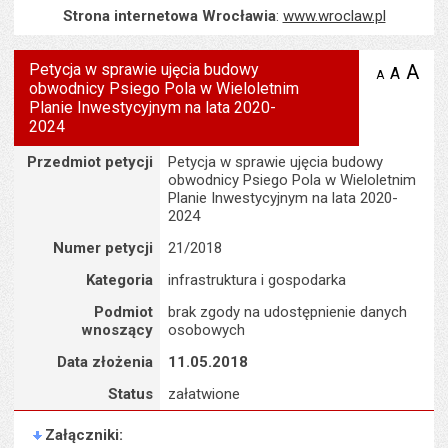
Strona internetowa Wrocławia
:
www.wroclaw.pl
Petycja w sprawie ujęcia budowy
A
po
A
domyś
A
zmniejsz
obwodnicy Psiego Pola w Wieloletnim
tekst na
wielk
te
stronie
Planie Inwestycyjnym na lata 2020-
tekstu
s
2024
stron
Szczegóły
Przedmiot petycji
Petycja w sprawie ujęcia budowy
obwodnicy Psiego Pola w Wieloletnim
Planie Inwestycyjnym na lata 2020-
2024
Numer petycji
21/2018
Kategoria
infrastruktura i gospodarka
Podmiot
brak zgody na udostępnienie danych
wnoszący
osobowych
Data złożenia
11.05.2018
Status
załatwione
Załączniki