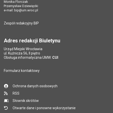
Monika Florczak
Ostatnio zaktualizował:
Patrycja Przybylska
Przemysław Dziewięcki
Data ostatniej aktualizacji:
08.08.2018 15:29
e-mail:
bip@um.wroc.pl
Pole wymagane
Adres e-mail znajomego
*
Liczba wyświetleń:
756
Zespół redakcyjny BIP
Pytanie antyspamowe
Podaj słownie
Pole wymagane
wynik działania: 11 minus 6
*
Adres redakcji Biuletynu
Urząd Miejski Wrocławia
*
ul. Kuźnicza 56, II piętro
Pole wymagane
Obsługa informatyczna UMW:
CUI
Formularz kontaktowy
Ochrona danych osobowych
RSS
Słownik skrótów
Otwarte dane i ponowne wykorzystanie