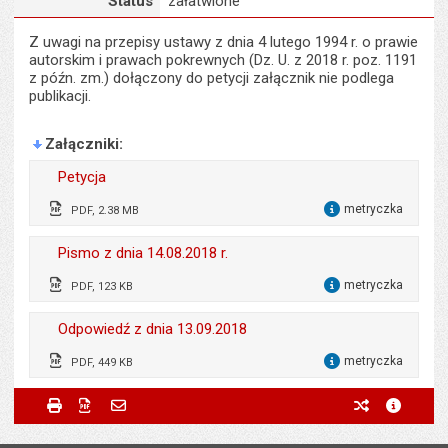
Status
załatwione
Z uwagi na przepisy ustawy z dnia 4 lutego 1994 r. o prawie
autorskim i prawach pokrewnych (Dz. U. z 2018 r. poz. 1191
z późn. zm.) dołączony do petycji załącznik nie podlega
publikacji.
Załączniki
Petycja
metryczka
PDF, 2.38 MB
dla 
Wytworzył:
Adam Szulc
Pismo z dnia 14.08.2018 r.
Data wytworzenia:
19.07.2018
metryczka
PDF, 123 KB
dla 
Opublikował w BIP:
Patrycja Przybylska
Odpowiedzialny za treść:
Sebastian Wolszczak
Odpowiedź z dnia 13.09.2018
Data opublikowania:
13.08.2018 12:59
Data wytworzenia:
14.08.2018
metryczka
PDF, 449 KB
dla 
Liczba pobrań:
182
Opublikował w BIP:
Patrycja Przybylska
Odpowiedzialny za treść:
Lech Filipiak
Metryczka
Powiadom znajomego
Odpowiedzialny za treść:
Sebastian Wolszczak
Drukuj
Zapisz do PDF
Powiadom znajomego
poprzednie w
metryc
Powiadom znajomego
Data opublikowania:
Pole wymagane
14.08.2018 12:03
Twoje imię i nazwisko
*
Data wytworzenia:
13.09.2018
Data wytworzenia:
13.08.2018