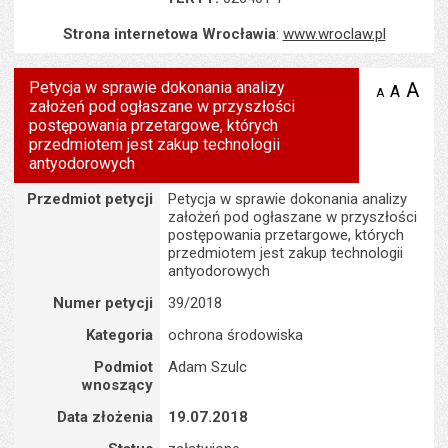
Strona internetowa Wrocławia
:
www.wroclaw.pl
Petycja w sprawie dokonania analizy
A
po
A
domyś
A
zmniejsz
założeń pod ogłaszane w przyszłości
tekst na
wielk
te
stronie
postępowania przetargowe, których
tekstu
s
przedmiotem jest zakup technologii
stron
antyodorowych
Szczegóły
Przedmiot petycji
Petycja w sprawie dokonania analizy
założeń pod ogłaszane w przyszłości
postępowania przetargowe, których
przedmiotem jest zakup technologii
antyodorowych
Numer petycji
39/2018
Kategoria
ochrona środowiska
Podmiot
Adam Szulc
wnoszący
Data złożenia
19.07.2018