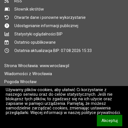
RSS
Słownik skrótów
Otwarte dane i ponowne wykorzystanie
Udostępnianie informacji publicznej
Statystyki oglądalności BIP
Ostatnio opublikowane
Ostatnia aktualizacja BIP: 07.08.2026 15:33
Strona Wrocławia: www.wroclaw.pl
Wiadomości z Wrocławia
Pogoda Wrocław
Rozkłady jazdy MPK Wrocław
Używamy plików cookies, aby ułatwić Ci korzystanie z
naszego serwisu oraz do celów statystycznych. Jeśli nie
Administratorem wroclaw.pl jest: ARAW
blokujesz tych plików, to zgadzasz się na ich użycie oraz
zapisanie w pamięci urządzenia. Pamiętaj, że możesz
samodzielnie zarządzać cookies, zmieniając ustawienia
Wersja systemu: 2.8.30.09
przeglądarki. Więcej informacji w naszej polityce prywatności.
CMS i hosting: Logonet Sp. z o.o. w Bydgoszczy [2]
Akceptuj
informacj