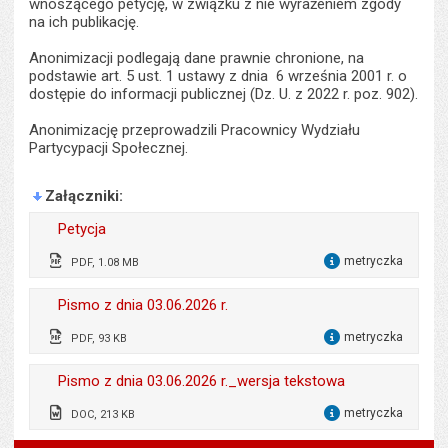
wnoszącego petycję, w związku z nie wyrażeniem zgody
na ich publikację.
Anonimizacji podlegają dane prawnie chronione, na
podstawie art. 5 ust. 1 ustawy z dnia 6 września 2001 r. o
dostępie do informacji publicznej (Dz. U. z 2022 r. poz. 902).
Anonimizację przeprowadzili Pracownicy Wydziału
Partycypacji Społecznej.
Załączniki
Petycja
metryczka
PDF, 1.08 MB
dla 
Odpowiedzialny za treść:
Brak zgody na publikację
Pismo z dnia 03.06.2026 r.
danych
metryczka
PDF, 93 KB
dla 
Data wytworzenia:
21.05.2026
Odpowiedzialny za treść:
Anna Kieler
Opublikował w BIP:
Wojciech Krzosa
Pismo z dnia 03.06.2026 r._wersja tekstowa
Data wytworzenia:
03.06.2026
Data opublikowania:
03.06.2026 10:48
metryczka
DOC, 213 KB
dla 
Opublikował w BIP:
Wojciech Krzosa
Liczba pobrań:
68
Odpowiedzialny za treść:
Anna Kieler