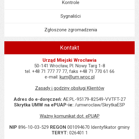
Kontrole
Sygnaliści
Zgłoszone zgromadzenia
Kontakt
Urząd Miejski Wrocławia
50-141 Wrocław, Pl. Nowy Targ 1-8
tel. +48 71 777 77 77, faks +48 71 770 61 66
e-mail:
kum@um.wroc.pl
Zasady i godziny obsługi Klientów
Adres do e-doręczeń:
AE:PL-95179-82549-VVTFT-27
Skrytka UMW na ePUAP-ie:
/umwroclaw/SkrytkaESP
Ważny komunikat dot. ePUAP
NIP
896-10-03-529
REGON
001094670 Identyfikator gminy
TERYT:
026401 1