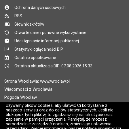
Ochrona danych osobowych
RSS
Słownik skrótów
Otwarte dane i ponowne wykorzystanie
Udostępnianie informacji publicznej
Statystyki oglądalności BIP
Ostatnio opublikowane
Ostatnia aktualizacja BIP: 07.08.2026 15:33
Strona Wrocławia: www.wroclaw.pl
Wiadomości z Wrocławia
Pogoda Wrocław
Rozkłady jazdy MPK Wrocław
Używamy plików cookies, aby ułatwić Ci korzystanie z
naszego serwisu oraz do celów statystycznych. Jeśli nie
Administratorem wroclaw.pl jest: ARAW
blokujesz tych plików, to zgadzasz się na ich użycie oraz
zapisanie w pamięci urządzenia. Pamiętaj, że możesz
samodzielnie zarządzać cookies, zmieniając ustawienia
Wersja systemu: 2.8.30.09
przeglądarki. Więcej informacji w naszej polityce prywatności.