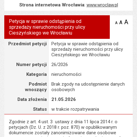
Strona internetowa Wrocławia
:
www.wroclaw.pl
Petycja w sprawie odstąpienia od
A
po
A
domyś
A
zmniejsz
sprzedaży nieruchomości przy ulicy
tekst na
wielk
te
stronie
Cieszyńskiego we Wrocławiu
tekstu
s
stron
Szczegóły
Przedmiot petycji
Petycja w sprawie odstąpienia od
sprzedaży nieruchomości przy ulicy
Cieszyńskiego we Wrocławiu
Numer petycji
26/2026
Kategoria
nieruchomości
Podmiot
Brak zgody na udostępnienie danych
wnoszący
osobowych
Data złożenia
21.05.2026
Status
w trakcie rozpatrywania
Zgodnie z art. 4 ust. 3 ustawy z dnia 11 lipca 2014 r. o
petycjach (Dz. U. z 2018 r. poz. 870) w opublikowanym
dokumencie zostały zanonimizowane dane osobowe