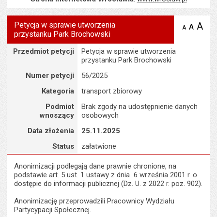
Petycja w sprawie utworzenia
A
po
A
domyś
A
zmniejsz
przystanku Park Brochowski
tekst na
wielk
te
stronie
tekstu
Szczegóły
s
Przedmiot petycji
Petycja w sprawie utworzenia
stron
przystanku Park Brochowski
Numer petycji
56/2025
Kategoria
transport zbiorowy
Podmiot
Brak zgody na udostępnienie danych
wnoszący
osobowych
Data złożenia
25.11.2025
Status
załatwione
Anonimizacji podlegają dane prawnie chronione, na
podstawie art. 5 ust. 1 ustawy z dnia 6 września 2001 r. o
dostępie do informacji publicznej (Dz. U. z 2022 r. poz. 902).
Anonimizację przeprowadzili Pracownicy Wydziału
Partycypacji Społecznej.