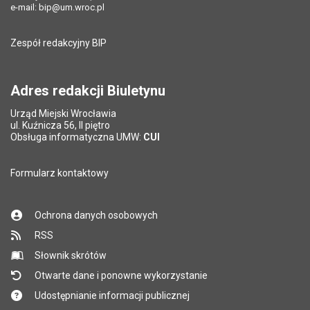
Data ostatniej aktualizacji:
10.12.2025 14:15
e-mail:
bip@um.wroc.pl
Pole wymagane
Adres e-mail znajomego
*
Liczba wyświetleń:
404
Zespół redakcyjny BIP
Pytanie antyspamowe
Podaj słownie
Pole wymagane
wynik działania: 5 plus 7
*
Adres redakcji Biuletynu
Urząd Miejski Wrocławia
*
ul. Kuźnicza 56, II piętro
Pole wymagane
Obsługa informatyczna UMW:
CUI
Formularz kontaktowy
Ochrona danych osobowych
RSS
Słownik skrótów
Otwarte dane i ponowne wykorzystanie
Udostępnianie informacji publicznej