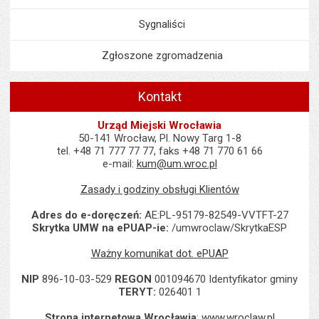
Sygnaliści
Zgłoszone zgromadzenia
Kontakt
Urząd Miejski Wrocławia
50-141 Wrocław, Pl. Nowy Targ 1-8
tel. +48 71 777 77 77, faks +48 71 770 61 66
e-mail:
kum@um.wroc.pl
Zasady i godziny obsługi Klientów
Adres do e-doręczeń:
AE:PL-95179-82549-VVTFT-27
Skrytka UMW na ePUAP-ie:
/umwroclaw/SkrytkaESP
Ważny komunikat dot. ePUAP
NIP
896-10-03-529
REGON
001094670 Identyfikator gminy
TERYT:
026401 1
Strona internetowa Wrocławia
:
www.wroclaw.pl