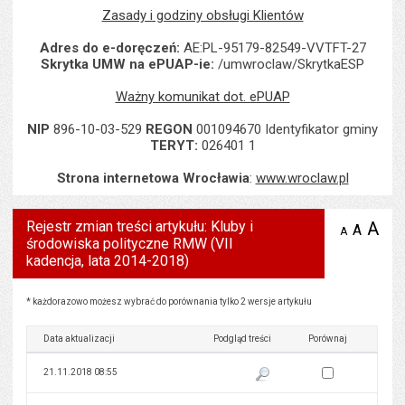
Zasady i godziny obsługi Klientów
Adres do e-doręczeń:
AE:PL-95179-82549-VVTFT-27
Skrytka UMW na ePUAP-ie:
/umwroclaw/SkrytkaESP
Ważny komunikat dot. ePUAP
NIP
896-10-03-529
REGON
001094670 Identyfikator gminy
TERYT:
026401 1
Strona internetowa Wrocławia
:
www.wroclaw.pl
Rejestr zmian treści artykułu: Kluby i
A
po
A
domyś
A
zmniejsz
środowiska polityczne RMW (VII
tekst na
wielk
te
stronie
kadencja, lata 2014-2018)
tekstu
s
stron
Rejestr zmian treści artykułu: Kluby i środowiska polityczne RMW (VII kadencja, lata 2014-2
* każdorazowo możesz wybrać do porównania tylko 2 wersje artykułu
Data aktualizacji
Podgląd treści
Porównaj
Zaznacz wersję do 
21.11.2018 08:55
Pokaż podgląd wersji z dnia 21