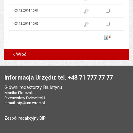
Zaznacz wersję do 
03.12.2014 10:07
Pokaż podgląd wersji z dnia 03
Zaznacz wersję do 
03.12.2014 10:05
Pokaż podgląd wersji z dnia 03
Porównaj
Wróć
Stopka
Informacja Urzędu: tel. +48 71 777 77 77
Główni redaktorzy Biuletynu
Monika Florczak
Przemysław Dziewięcki
e-mail:
bip@um.wroc.pl
Zespół redakcyjny BIP