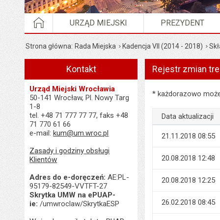
STRONA GŁÓWNA
URZĄD MIEJSKI
PREZYDENT
Strona główna
Rada Miejska
Kadencja VII (2014 - 2018)
Skł
Kontakt
Rejestr zmian tre
Urząd Miejski Wrocławia
Rejestr zmian treści 
* każdorazowo możes
50-141 Wrocław, Pl. Nowy Targ
1-8
tel. +48 71 777 77 77, faks +48
Data aktualizacji
71 770 61 66
e-mail:
kum@um.wroc.pl
21.11.2018 08:55
Zasady i godziny obsługi
20.08.2018 12:48
Klientów
Adres do e-doręczeń:
AE:PL-
20.08.2018 12:25
95179-82549-VVTFT-27
Skrytka UMW na ePUAP-
26.02.2018 08:45
ie:
/umwroclaw/SkrytkaESP