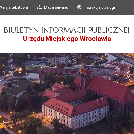
Przejdź do głównego
Przejdź do treści
Wersja tekstowa
Mapa serwisu
Instrukcja obsługi
menu
BIULETYN INFORMACJI PUBLICZNEJ
Urzędu Miejskiego Wrocławia