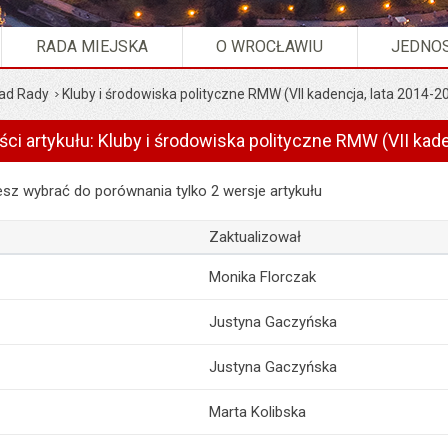
RADA MIEJSKA
O WROCŁAWIU
JEDNOS
ad Rady
Kluby i środowiska polityczne RMW (VII kadencja, lata 2014-2
ści artykułu: Kluby i środowiska polityczne RMW (VII kad
artykułu: Kluby i środowiska polityczne RMW (VII kadencja, lata 2014
z wybrać do porównania tylko 2 wersje artykułu
Zaktualizował
Monika Florczak
Justyna Gaczyńska
Justyna Gaczyńska
Marta Kolibska