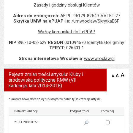
Zasady i godziny obsługi Klientów
Adres do e-doręczeń:
AE:PL-95179-82549-VVTFT-27
Skrytka UMW na ePUAP-ie:
/umwroclaw/SkrytkaESP
Ważny komunikat dot. ePUAP
NIP
896-10-03-529
REGON
001094670 Identyfikator gminy
TERYT:
026401 1
Strona internetowa Wrocławia
:
www.wroclaw.pl
Rejestr zmian treści artykułu: Kluby i
A
po
A
domyś
A
zmniejsz
środowiska polityczne RMW (VII
tekst na
wielk
te
stronie
kadencja, lata 2014-2018)
tekstu
s
stron
Rejestr zmian treści artykułu: Kluby i środowiska polityczne RMW (VII kadencja, lata 2014-2
* każdorazowo możesz wybrać do porównania tylko 2 wersje artykułu
Data aktualizacji
Podgląd treści
Porównaj
Zaznacz wersję do 
21.11.2018 08:55
Pokaż podgląd wersji z dnia 21