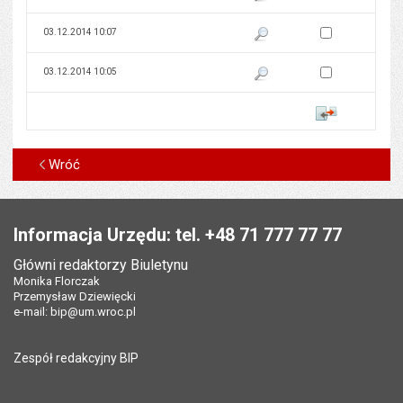
Zaznacz wersję do 
03.12.2014 10:07
Pokaż podgląd wersji z dnia 03
Zaznacz wersję do 
03.12.2014 10:05
Pokaż podgląd wersji z dnia 03
Porównaj
Wróć
Stopka
Informacja Urzędu: tel. +48 71 777 77 77
Główni redaktorzy Biuletynu
Monika Florczak
Przemysław Dziewięcki
e-mail:
bip@um.wroc.pl
Zespół redakcyjny BIP