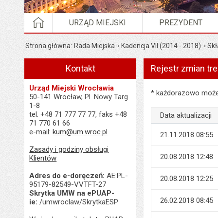
STRONA GŁÓWNA
URZĄD MIEJSKI
PREZYDENT
Strona główna
Rada Miejska
Kadencja VII (2014 - 2018)
Skł
Kontakt
Rejestr zmian tre
Urząd Miejski Wrocławia
Rejestr zmian treści 
* każdorazowo możes
50-141 Wrocław, Pl. Nowy Targ
1-8
tel. +48 71 777 77 77, faks +48
Data aktualizacji
71 770 61 66
e-mail:
kum@um.wroc.pl
21.11.2018 08:55
Zasady i godziny obsługi
20.08.2018 12:48
Klientów
Adres do e-doręczeń:
AE:PL-
20.08.2018 12:25
95179-82549-VVTFT-27
Skrytka UMW na ePUAP-
26.02.2018 08:45
ie:
/umwroclaw/SkrytkaESP