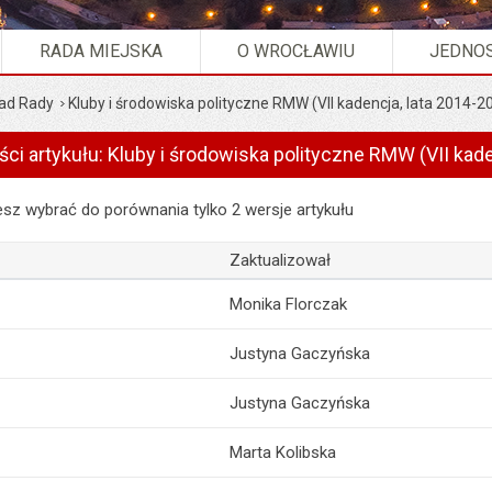
RADA MIEJSKA
O WROCŁAWIU
JEDNOS
ad Rady
Kluby i środowiska polityczne RMW (VII kadencja, lata 2014-2
ści artykułu: Kluby i środowiska polityczne RMW (VII kad
artykułu: Kluby i środowiska polityczne RMW (VII kadencja, lata 2014
z wybrać do porównania tylko 2 wersje artykułu
Zaktualizował
Monika Florczak
Justyna Gaczyńska
Justyna Gaczyńska
Marta Kolibska