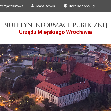
Przejdź do głównego
Przejdź do treści
Wersja tekstowa
Mapa serwisu
Instrukcja obsługi
menu
BIULETYN INFORMACJI PUBLICZNEJ
Urzędu Miejskiego Wrocławia