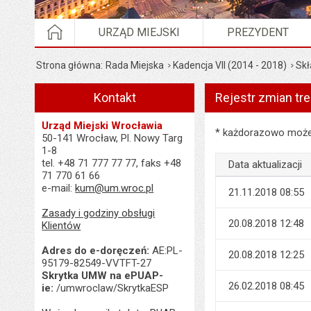
STRONA GŁÓWNA
URZĄD MIEJSKI
PREZYDENT
Strona główna
Rada Miejska
Kadencja VII (2014 - 2018)
Skł
Kontakt
Rejestr zmian tre
Urząd Miejski Wrocławia
Rejestr zmian treści 
* każdorazowo możes
50-141 Wrocław, Pl. Nowy Targ
1-8
tel. +48 71 777 77 77, faks +48
Data aktualizacji
71 770 61 66
e-mail:
kum@um.wroc.pl
21.11.2018 08:55
Zasady i godziny obsługi
20.08.2018 12:48
Klientów
Adres do e-doręczeń:
AE:PL-
20.08.2018 12:25
95179-82549-VVTFT-27
Skrytka UMW na ePUAP-
26.02.2018 08:45
ie:
/umwroclaw/SkrytkaESP