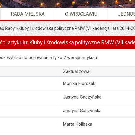
RADA MIEJSKA
O WROCŁAWIU
JEDNOS
ad Rady
Kluby i środowiska polityczne RMW (VII kadencja, lata 2014-2
ści artykułu: Kluby i środowiska polityczne RMW (VII kad
artykułu: Kluby i środowiska polityczne RMW (VII kadencja, lata 2014
z wybrać do porównania tylko 2 wersje artykułu
Zaktualizował
Monika Florczak
Justyna Gaczyńska
Justyna Gaczyńska
Marta Kolibska