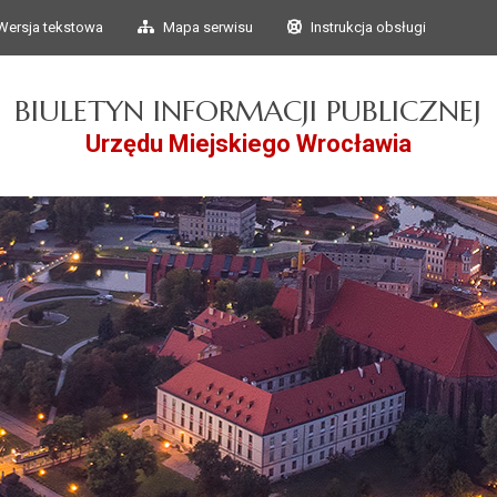
Przejdź do głównego
Przejdź do treści
Wersja tekstowa
Mapa serwisu
Instrukcja obsługi
menu
BIULETYN INFORMACJI PUBLICZNEJ
Urzędu Miejskiego Wrocławia