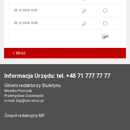
Zaznacz wersję do 
03.12.2014 10:07
Pokaż podgląd wersji z dnia 03
Zaznacz wersję do 
03.12.2014 10:05
Pokaż podgląd wersji z dnia 03
Porównaj
Wróć
Stopka
Informacja Urzędu: tel. +48 71 777 77 77
Główni redaktorzy Biuletynu
Monika Florczak
Przemysław Dziewięcki
e-mail:
bip@um.wroc.pl
Zespół redakcyjny BIP