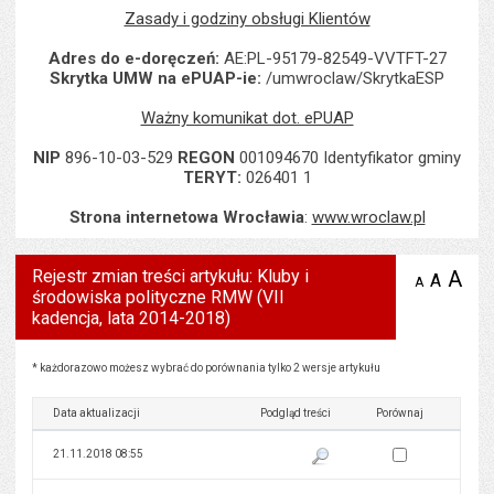
Zasady i godziny obsługi Klientów
Adres do e-doręczeń:
AE:PL-95179-82549-VVTFT-27
Skrytka UMW na ePUAP-ie:
/umwroclaw/SkrytkaESP
Ważny komunikat dot. ePUAP
NIP
896-10-03-529
REGON
001094670 Identyfikator gminy
TERYT:
026401 1
Strona internetowa Wrocławia
:
www.wroclaw.pl
Rejestr zmian treści artykułu: Kluby i
A
po
A
domyś
A
zmniejsz
środowiska polityczne RMW (VII
tekst na
wielk
te
stronie
kadencja, lata 2014-2018)
tekstu
s
stron
Rejestr zmian treści artykułu: Kluby i środowiska polityczne RMW (VII kadencja, lata 2014-2
* każdorazowo możesz wybrać do porównania tylko 2 wersje artykułu
Data aktualizacji
Podgląd treści
Porównaj
Zaznacz wersję do 
21.11.2018 08:55
Pokaż podgląd wersji z dnia 21