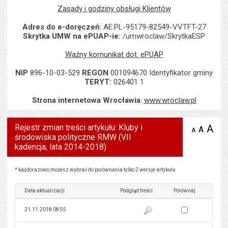
Zasady i godziny obsługi Klientów
Adres do e-doręczeń:
AE:PL-95179-82549-VVTFT-27
Skrytka UMW na ePUAP-ie:
/umwroclaw/SkrytkaESP
Ważny komunikat dot. ePUAP
NIP
896-10-03-529
REGON
001094670 Identyfikator gminy
TERYT:
026401 1
Strona internetowa Wrocławia
:
www.wroclaw.pl
Rejestr zmian treści artykułu: Kluby i
A
po
A
domyś
A
zmniejsz
środowiska polityczne RMW (VII
tekst na
wielk
te
stronie
kadencja, lata 2014-2018)
tekstu
s
stron
Rejestr zmian treści artykułu: Kluby i środowiska polityczne RMW (VII kadencja, lata 2014-2
* każdorazowo możesz wybrać do porównania tylko 2 wersje artykułu
Data aktualizacji
Podgląd treści
Porównaj
Zaznacz wersję do 
21.11.2018 08:55
Pokaż podgląd wersji z dnia 21