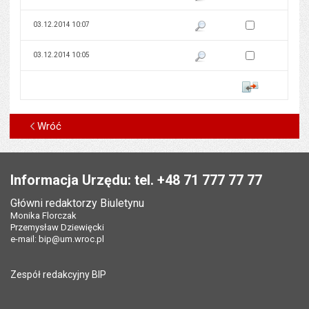
Zaznacz wersję do 
03.12.2014 10:07
Pokaż podgląd wersji z dnia 03
Zaznacz wersję do 
03.12.2014 10:05
Pokaż podgląd wersji z dnia 03
Porównaj
Wróć
Stopka
Informacja Urzędu: tel. +48 71 777 77 77
Główni redaktorzy Biuletynu
Monika Florczak
Przemysław Dziewięcki
e-mail:
bip@um.wroc.pl
Zespół redakcyjny BIP