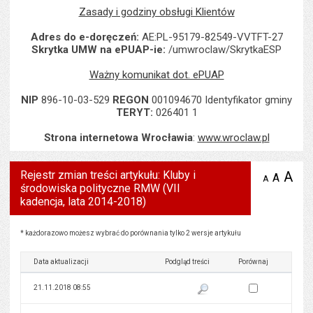
Zasady i godziny obsługi Klientów
Adres do e-doręczeń:
AE:PL-95179-82549-VVTFT-27
Skrytka UMW na ePUAP-ie:
/umwroclaw/SkrytkaESP
Ważny komunikat dot. ePUAP
NIP
896-10-03-529
REGON
001094670 Identyfikator gminy
TERYT:
026401 1
Strona internetowa Wrocławia
:
www.wroclaw.pl
Rejestr zmian treści artykułu: Kluby i
A
po
A
domyś
A
zmniejsz
środowiska polityczne RMW (VII
tekst na
wielk
te
stronie
kadencja, lata 2014-2018)
tekstu
s
stron
Rejestr zmian treści artykułu: Kluby i środowiska polityczne RMW (VII kadencja, lata 2014-2
* każdorazowo możesz wybrać do porównania tylko 2 wersje artykułu
Data aktualizacji
Podgląd treści
Porównaj
Zaznacz wersję do 
21.11.2018 08:55
Pokaż podgląd wersji z dnia 21