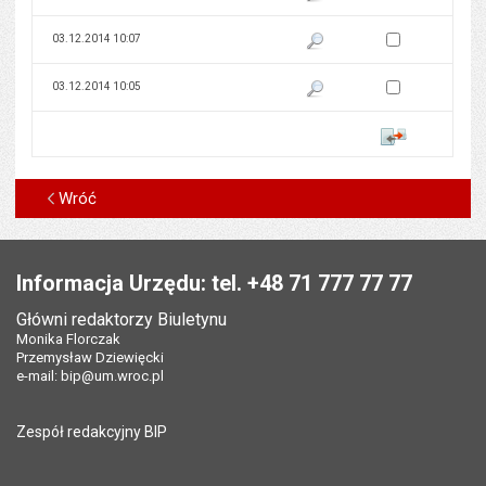
Zaznacz wersję do 
03.12.2014 10:07
Pokaż podgląd wersji z dnia 03
Zaznacz wersję do 
03.12.2014 10:05
Pokaż podgląd wersji z dnia 03
Porównaj
Wróć
Stopka
Informacja Urzędu: tel. +48 71 777 77 77
Główni redaktorzy Biuletynu
Monika Florczak
Przemysław Dziewięcki
e-mail:
bip@um.wroc.pl
Zespół redakcyjny BIP