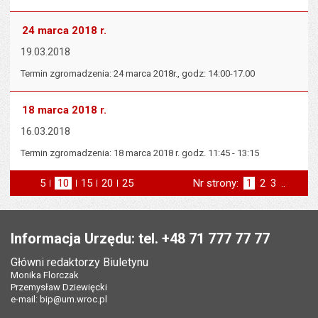
24 marca 2018 r.
19.03.2018
Termin zgromadzenia: 24 marca 2018r., godz: 14:00-17.00
18 marca 2018 r.
16.03.2018
Termin zgromadzenia: 18 marca 2018 r. godz. 11:45 - 13:15
5
elementów na stronie
10
elementów
15
elementów
20
elementów
25
elementów
Nr strony:
Strona
1
Strona
2
Strona
3
..
na stronie
na stronie
na stronie
na stronie
st
następna
Stopka
Informacja Urzędu: tel. +48 71 777 77 77
Główni redaktorzy Biuletynu
Monika Florczak
Przemysław Dziewięcki
e-mail:
bip@um.wroc.pl