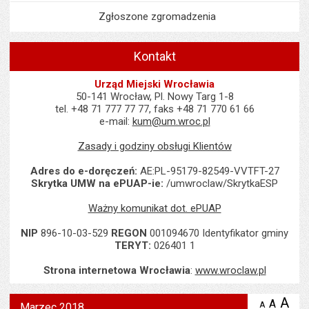
Zgłoszone zgromadzenia
Kontakt
Urząd Miejski Wrocławia
50-141 Wrocław, Pl. Nowy Targ 1-8
tel. +48 71 777 77 77, faks +48 71 770 61 66
e-mail:
kum@um.wroc.pl
Zasady i godziny obsługi Klientów
Adres do e-doręczeń:
AE:PL-95179-82549-VVTFT-27
Skrytka UMW na ePUAP-ie:
/umwroclaw/SkrytkaESP
Ważny komunikat dot. ePUAP
NIP
896-10-03-529
REGON
001094670 Identyfikator gminy
TERYT:
026401 1
Strona internetowa Wrocławia
:
www.wroclaw.pl
Wyświetlono artykuł "Marzec 2018".
A
po
A
domyś
A
zmniejsz
Marzec 2018