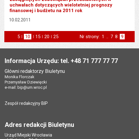
uchwałach dotyczących wielotetniej prognozy
finansowej i budżetu na 2011 rok
10.02.2011
5
elementów na stronie
10
elementów
15
elementów
20
elementów
25
elementów
Nr strony:
Strona
1
..
Strona
7
Strona
8
Strona
9
na stronie
na stronie
na stronie
na stronie
strona
poprzednia
Stopka
Informacja Urzędu: tel. +48 71 777 77 77
Główni redaktorzy Biuletynu
Monika Florczak
Przemysław Dziewięcki
e-mail:
bip@um.wroc.pl
Zespół redakcyjny BIP
Adres redakcji Biuletynu
Urząd Miejski Wrocławia