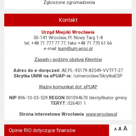
Zgłoszone zgromadzenia
Kontakt
Urząd Miejski Wrocławia
50-141 Wrocław, Pl. Nowy Targ 1-8
tel. +48 71 777 77 77, faks +48 71 770 61 66
e-mail:
kum@um.wroc.pl
Zasady i godziny obsługi Klientów
Adres do e-doręczeń:
AE:PL-95179-82549-VVTFT-27
Skrytka UMW na ePUAP-ie:
/umwroclaw/SkrytkaESP
Ważny komunikat dot. ePUAP
NIP
896-10-03-529
REGON
001094670 Identyfikator gminy
TERYT:
026401 1
Strona internetowa Wrocławia
:
www.wroclaw.pl
Wyświetlono artykuł "Opinie RIO dotyczące finansów".
A
po
A
domyś
A
zmniejsz
Opinie RIO dotyczące finansów
tekst na
wielk
te