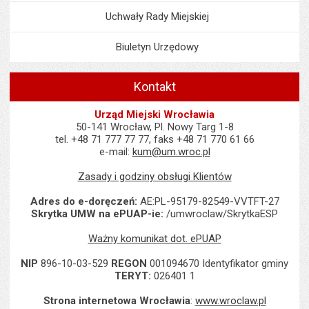
Uchwały Rady Miejskiej
Biuletyn Urzędowy
Kontakt
Urząd Miejski Wrocławia
50-141 Wrocław, Pl. Nowy Targ 1-8
tel. +48 71 777 77 77, faks +48 71 770 61 66
e-mail:
kum@um.wroc.pl
Zasady i godziny obsługi Klientów
Adres do e-doręczeń:
AE:PL-95179-82549-VVTFT-27
Skrytka UMW na ePUAP-ie:
/umwroclaw/SkrytkaESP
Ważny komunikat dot. ePUAP
NIP
896-10-03-529
REGON
001094670 Identyfikator gminy
TERYT:
026401 1
Strona internetowa Wrocławia
:
www.wroclaw.pl