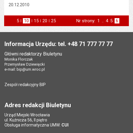
20.12.2010
5
elementów na stronie
10
elementów
15
elementów
20
elementów
25
elementów
Nr strony:
Strona
1
..
Strona
4
Strona
5
Strona
6
na stronie
na stronie
na stronie
na stronie
strona
poprzednia
Stopka
Informacja Urzędu: tel. +48 71 777 77 77
Główni redaktorzy Biuletynu
Monika Florczak
Przemysław Dziewięcki
e-mail:
bip@um.wroc.pl
Zespół redakcyjny BIP
Adres redakcji Biuletynu
Urząd Miejski Wrocławia
ul. Kuźnicza 56, II piętro
Obsługa informatyczna UMW:
CUI