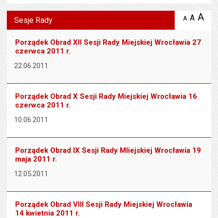
Wyświetlono artykuł "Sesje Rady".
A
po
A
domyś
A
zmniejsz
Sesje Rady
tekst na
wielk
te
stronie
tekstu
s
Porządek Obrad XII Sesji Rady Miejskiej Wrocławia 27
stron
czerwca 2011 r.
22.06.2011
Porządek Obrad X Sesji Rady Miejskiej Wrocławia 16
czerwca 2011 r.
10.06.2011
Porządek Obrad IX Sesji Rady MIiejskiej Wrocławia 19
maja 2011 r.
12.05.2011
Porządek Obrad VIII Sesji Rady Miejskiej Wrocławia
14 kwietnia 2011 r.