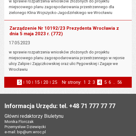
w sprawie rozpatrzenia wniosków złożonych do projektu
miejscowego planu zagospodarowania przestrzennego dla
zielonego Klina Wojszycko-Jagodzińskiego we Wrocławiu
Zarządzenie Nr 10192/23 Prezydenta Wrocławia z
dnia 5 maja 2023 r. (772)
17.05.2023
w sprawie rozpatrzenia wniosków złożonych do projektu
miejscowego planu zagospodarowania przestrzennego w rejonie
ulicy Zalipie i Zajączkowskiej oraz ulic Pęgowskiej i Zagaje we
Wrocławiu
5
elementów na stronie
10
elementów
15
elementów
20
elementów
25
elementów
Nr strony:
Strona
1
Strona
2
Strona
3
Strona
4
Strona
5
Strona
6
..
Strona
56
na stronie
na stronie
na stronie
na stronie
strona
st
poprzednia
następna
Stopka
Informacja Urzędu: tel. +48 71 777 77 77
Główni redaktorzy Biuletynu
Monika Florczak
Przemysław Dziewięcki
e-mail:
bip@um.wroc.pl