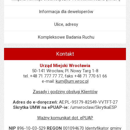
Informacja dla deweloperów
Ulice, adresy
Kompleksowe Badania Ruchu
Kontakt
Urząd Miejski Wrocławia
50-141 Wrocław, Pl. Nowy Targ 1-8
tel. +48 71 777 77 77, faks +48 71 770 61 66
e-mail:
kum@um.wroc.pl
Zasady i godziny obsługi Klientów
Adres do e-doręczeń:
AE:PL-95179-82549-VVTFT-27
Skrytka UMW na ePUAP-ie:
/umwroclaw/SkrytkaESP
Ważny komunikat dot. ePUAP
NIP
896-10-03-529
REGON
001094670 Identyfikator gminy