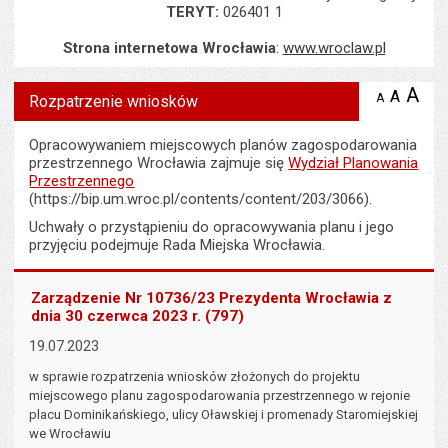
TERYT:
026401 1
Strona internetowa Wrocławia
:
www.wroclaw.pl
Wyświetlono artykuł "Rozpatrzenie wniosków".
A
po
A
domyś
A
zmniejsz
Rozpatrzenie wniosków
tekst na
wielk
te
stronie
tekstu
s
Opracowywaniem miejscowych planów zagospodarowania
stron
przestrzennego Wrocławia zajmuje się
Wydział Planowania
Przestrzennego
(https://bip.um.wroc.pl/contents/content/203/3066).
Uchwały o przystąpieniu do opracowywania planu i jego
przyjęciu podejmuje Rada Miejska Wrocławia.
Zarządzenie Nr 10736/23 Prezydenta Wrocławia z
dnia 30 czerwca 2023 r. (797)
19.07.2023
w sprawie rozpatrzenia wniosków złożonych do projektu
miejscowego planu zagospodarowania przestrzennego w rejonie
placu Dominikańskiego, ulicy Oławskiej i promenady Staromiejskiej
we Wrocławiu