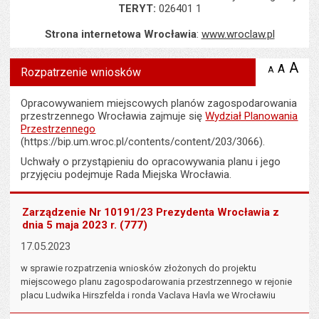
TERYT:
026401 1
Strona internetowa Wrocławia
:
www.wroclaw.pl
Wyświetlono artykuł "Rozpatrzenie wniosków".
A
po
A
domyś
A
zmniejsz
Rozpatrzenie wniosków
tekst na
wielk
te
stronie
tekstu
s
Opracowywaniem miejscowych planów zagospodarowania
stron
przestrzennego Wrocławia zajmuje się
Wydział Planowania
Przestrzennego
(https://bip.um.wroc.pl/contents/content/203/3066).
Uchwały o przystąpieniu do opracowywania planu i jego
przyjęciu podejmuje Rada Miejska Wrocławia.
Zarządzenie Nr 10191/23 Prezydenta Wrocławia z
dnia 5 maja 2023 r. (777)
17.05.2023
w sprawie rozpatrzenia wniosków złożonych do projektu
miejscowego planu zagospodarowania przestrzennego w rejonie
placu Ludwika Hirszfelda i ronda Vaclava Havla we Wrocławiu