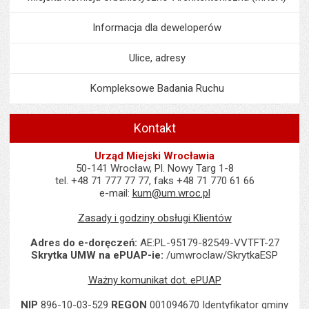
Informacja dla deweloperów
Ulice, adresy
Kompleksowe Badania Ruchu
Kontakt
Urząd Miejski Wrocławia
50-141 Wrocław, Pl. Nowy Targ 1-8
tel. +48 71 777 77 77, faks +48 71 770 61 66
e-mail:
kum@um.wroc.pl
Zasady i godziny obsługi Klientów
Adres do e-doręczeń:
AE:PL-95179-82549-VVTFT-27
Skrytka UMW na ePUAP-ie:
/umwroclaw/SkrytkaESP
Ważny komunikat dot. ePUAP
NIP
896-10-03-529
REGON
001094670 Identyfikator gminy