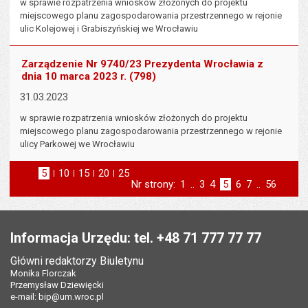
w sprawie rozpatrzenia wniosków złożonych do projektu
miejscowego planu zagospodarowania przestrzennego w rejonie
ulic Kolejowej i Grabiszyńskiej we Wrocławiu
Zarządzenie Nr 9740/23 Prezydenta Wrocławia z
dnia 10 marca 2023 r. (798)
31.03.2023
w sprawie rozpatrzenia wniosków złożonych do projektu
miejscowego planu zagospodarowania przestrzennego w rejonie
ulicy Parkowej we Wrocławiu
5
elementów na stronie
10
elementów
15
elementów
20
elementów
25
elementów
Nr strony:
Strona
1
..
Strona
3
Strona
4
Strona
5
Strona
6
Strona
7
..
Strona
56
na stronie
na stronie
na stronie
na stronie
strona
st
poprzednia
następna
Stopka
Informacja Urzędu: tel. +48 71 777 77 77
Główni redaktorzy Biuletynu
Monika Florczak
Przemysław Dziewięcki
e-mail:
bip@um.wroc.pl