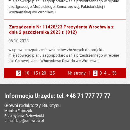
miejscowego planu zagospodarowania przestrzennego w rejonie
ulic: Ignacego Mościckiego, Semaforowej, Pakistańskiej i
Wietnamskiej we Wrocławiu
Zarządzenie Nr 11428/23 Prezydenta Wrocławia z
dnia 2 października 2023 r. (812)
06.10.2023
w sprawie rozpatrzenia wniosków złożonych do projektu
miejscowego planu zagospodarowania przestrzennego w rejonie
ulic Gajowej i Jana Władysława Dawida we Wrocławiu
5
elementów na stronie
10
elementów
15
elementów
20
elementów
25
elementów
Nr strony:
Strona
1
Strona
2
Strona
3
Strona
4
..
Strona
56
na stronie
na stronie
na stronie
na stronie
strona
st
poprzednia
następna
Stopka
Informacja Urzędu: tel. +48 71 777 77 77
Główni redaktorzy Biuletynu
Monika Florczak
Przemysław Dziewięcki
e-mail:
bip@um.wroc.pl