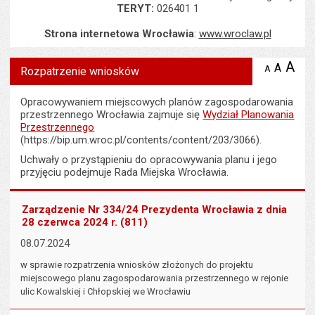
TERYT:
026401 1
Strona internetowa Wrocławia
:
www.wroclaw.pl
Wyświetlono artykuł "Rozpatrzenie wniosków".
A
po
A
domyś
A
zmniejsz
Rozpatrzenie wniosków
tekst na
wielk
te
stronie
tekstu
s
Opracowywaniem miejscowych planów zagospodarowania
stron
przestrzennego Wrocławia zajmuje się
Wydział Planowania
Przestrzennego
(https://bip.um.wroc.pl/contents/content/203/3066).
Uchwały o przystąpieniu do opracowywania planu i jego
przyjęciu podejmuje Rada Miejska Wrocławia.
Zarządzenie Nr 334/24 Prezydenta Wrocławia z dnia
28 czerwca 2024 r. (811)
08.07.2024
w sprawie rozpatrzenia wniosków złożonych do projektu
miejscowego planu zagospodarowania przestrzennego w rejonie
ulic Kowalskiej i Chłopskiej we Wrocławiu