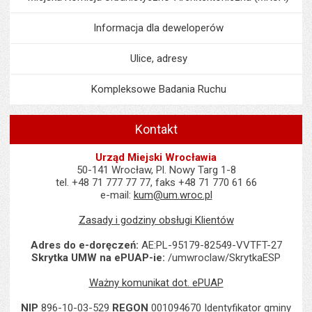
Informacja dla deweloperów
Ulice, adresy
Kompleksowe Badania Ruchu
Kontakt
Urząd Miejski Wrocławia
50-141 Wrocław, Pl. Nowy Targ 1-8
tel. +48 71 777 77 77, faks +48 71 770 61 66
e-mail:
kum@um.wroc.pl
Zasady i godziny obsługi Klientów
Adres do e-doręczeń:
AE:PL-95179-82549-VVTFT-27
Skrytka UMW na ePUAP-ie:
/umwroclaw/SkrytkaESP
Ważny komunikat dot. ePUAP
NIP
896-10-03-529
REGON
001094670 Identyfikator gminy