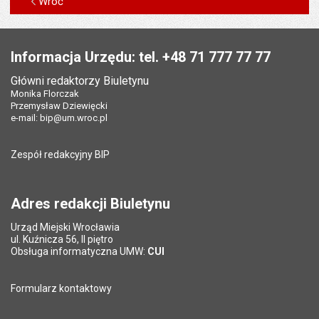
Wróć
Stopka
Informacja Urzędu: tel. +48 71 777 77 77
Główni redaktorzy Biuletynu
Monika Florczak
Przemysław Dziewięcki
e-mail:
bip@um.wroc.pl
Zespół redakcyjny BIP
Adres redakcji Biuletynu
Urząd Miejski Wrocławia
ul. Kuźnicza 56, II piętro
Obsługa informatyczna UMW:
CUI
Formularz kontaktowy