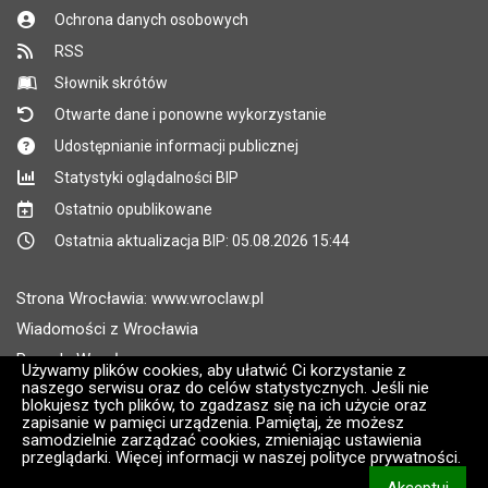
Ochrona danych osobowych
RSS
Słownik skrótów
Otwarte dane i ponowne wykorzystanie
Udostępnianie informacji publicznej
Statystyki oglądalności BIP
Ostatnio opublikowane
Ostatnia aktualizacja BIP: 05.08.2026 15:44
Strona Wrocławia: www.wroclaw.pl
Wiadomości z Wrocławia
Pogoda Wrocław
Używamy plików cookies, aby ułatwić Ci korzystanie z
naszego serwisu oraz do celów statystycznych. Jeśli nie
Rozkłady jazdy MPK Wrocław
blokujesz tych plików, to zgadzasz się na ich użycie oraz
Administratorem wroclaw.pl jest: ARAW
zapisanie w pamięci urządzenia. Pamiętaj, że możesz
samodzielnie zarządzać cookies, zmieniając ustawienia
przeglądarki. Więcej informacji w naszej polityce prywatności.
Wersja systemu: 2.8.30.09