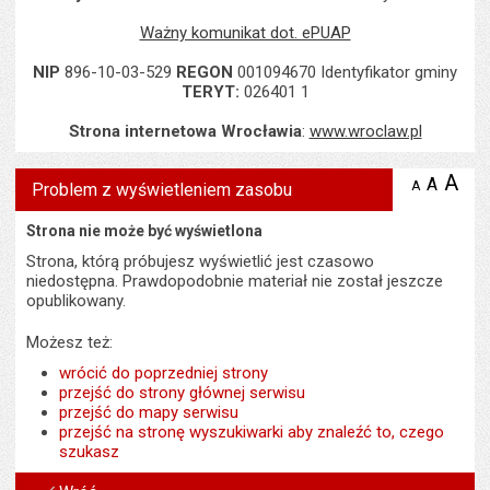
Ważny komunikat dot. ePUAP
NIP
896-10-03-529
REGON
001094670 Identyfikator gminy
TERYT:
026401 1
Strona internetowa Wrocławia
:
www.wroclaw.pl
A
po
A
domyś
A
zmniejsz
Problem z wyświetleniem zasobu
tekst na
wielk
te
stronie
tekstu
Strona nie może być wyświetlona
s
stron
Strona, którą próbujesz wyświetlić jest czasowo
niedostępna. Prawdopodobnie materiał nie został jeszcze
opublikowany.
Możesz też:
wrócić do poprzedniej strony
przejść do strony głównej serwisu
przejść do mapy serwisu
przejść na stronę wyszukiwarki aby znaleźć to, czego
szukasz