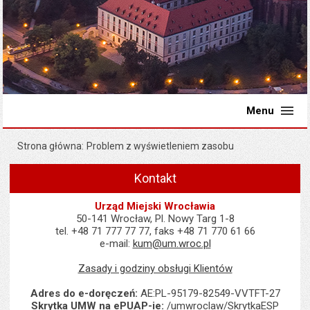
Menu
Strona główna
Problem z wyświetleniem zasobu
Kontakt
Urząd Miejski Wrocławia
50-141 Wrocław, Pl. Nowy Targ 1-8
tel. +48 71 777 77 77, faks +48 71 770 61 66
e-mail:
kum@um.wroc.pl
Zasady i godziny obsługi Klientów
Adres do e-doręczeń:
AE:PL-95179-82549-VVTFT-27
Skrytka UMW na ePUAP-ie:
/umwroclaw/SkrytkaESP