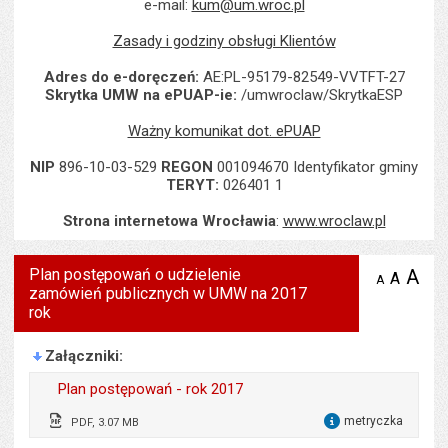
e-mail:
kum@um.wroc.pl
Zasady i godziny obsługi Klientów
Adres do e-doręczeń:
AE:PL-95179-82549-VVTFT-27
Skrytka UMW na ePUAP-ie:
/umwroclaw/SkrytkaESP
Ważny komunikat dot. ePUAP
NIP
896-10-03-529
REGON
001094670 Identyfikator gminy
TERYT:
026401 1
Strona internetowa Wrocławia
:
www.wroclaw.pl
Plan postępowań o udzielenie
A
po
A
domyś
A
zmniejsz
zamówień publicznych w UMW na 2017
tekst na
wielk
te
stronie
rok
tekstu
s
stron
Załączniki
Plan postępowań - rok 2017
metryczka
PDF, 3.07 MB
dla 