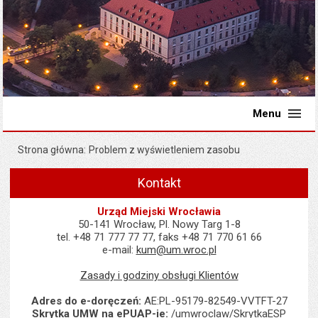
Menu
Strona główna
Problem z wyświetleniem zasobu
Kontakt
Urząd Miejski Wrocławia
50-141 Wrocław, Pl. Nowy Targ 1-8
tel. +48 71 777 77 77, faks +48 71 770 61 66
e-mail:
kum@um.wroc.pl
Zasady i godziny obsługi Klientów
Adres do e-doręczeń:
AE:PL-95179-82549-VVTFT-27
Skrytka UMW na ePUAP-ie:
/umwroclaw/SkrytkaESP