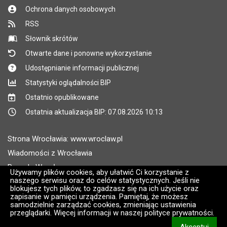
Ochrona danych osobowych
RSS
Słownik skrótów
Otwarte dane i ponowne wykorzystanie
Udostępnianie informacji publicznej
Statystyki oglądalności BIP
Ostatnio opublikowane
Ostatnia aktualizacja BIP: 07.08.2026 10:13
Strona Wrocławia: www.wroclaw.pl
Wiadomości z Wrocławia
Pogoda Wrocław
Używamy plików cookies, aby ułatwić Ci korzystanie z
naszego serwisu oraz do celów statystycznych. Jeśli nie
Rozkłady jazdy MPK Wrocław
blokujesz tych plików, to zgadzasz się na ich użycie oraz
Administratorem wroclaw.pl jest: ARAW
zapisanie w pamięci urządzenia. Pamiętaj, że możesz
samodzielnie zarządzać cookies, zmieniając ustawienia
przeglądarki. Więcej informacji w naszej polityce prywatności.
Wersja systemu: 2.8.30.09