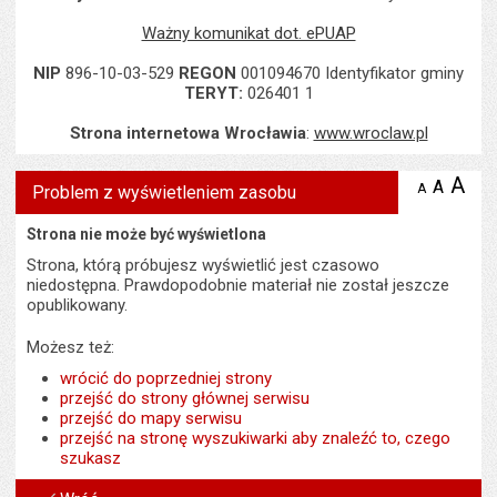
Ważny komunikat dot. ePUAP
NIP
896-10-03-529
REGON
001094670 Identyfikator gminy
TERYT:
026401 1
Strona internetowa Wrocławia
:
www.wroclaw.pl
A
po
A
domyś
A
zmniejsz
Problem z wyświetleniem zasobu
tekst na
wielk
te
stronie
tekstu
Strona nie może być wyświetlona
s
stron
Strona, którą próbujesz wyświetlić jest czasowo
niedostępna. Prawdopodobnie materiał nie został jeszcze
opublikowany.
Możesz też:
wrócić do poprzedniej strony
przejść do strony głównej serwisu
przejść do mapy serwisu
przejść na stronę wyszukiwarki aby znaleźć to, czego
szukasz