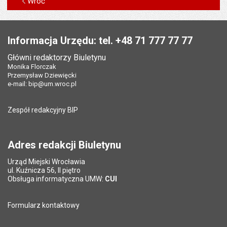
Wróć
Stopka
Informacja Urzędu: tel. +48 71 777 77 77
Główni redaktorzy Biuletynu
Monika Florczak
Przemysław Dziewięcki
e-mail:
bip@um.wroc.pl
Zespół redakcyjny BIP
Adres redakcji Biuletynu
Urząd Miejski Wrocławia
ul. Kuźnicza 56, II piętro
Obsługa informatyczna UMW:
CUI
Formularz kontaktowy