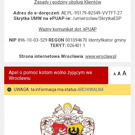
Zasady i godziny obsługi Klientów
Adres do e-doręczeń:
AE:PL-95179-82549-VVTFT-27
Skrytka UMW na ePUAP-ie:
/umwroclaw/SkrytkaESP
Ważny komunikat dot. ePUAP
NIP
896-10-03-529
REGON
001094670 Identyfikator gminy
TERYT:
026401 1
Strona internetowa Wrocławia
:
www.wroclaw.pl
Apel o pomoc kotom wolno żyjącym we
A
po
A
domyś
A
zmniejsz
Wrocławiu
tekst na
wielk
te
stronie
tekstu
s
UWAGA: ta informacja ma status
ARCHIWALNA
stron