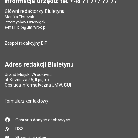
Informacja Urzędu: tel. +48 71 777 77 77
Data opublikowania:
17.12.2024 08:41
Główni redaktorzy Biuletynu
Pole wymagane
Tytuł e-maila
*
Monika Florczak
Ostatnio zaktualizował:
Monika Florczak
Przemysław Dziewięcki
Data ostatniej aktualizacji:
31.01.2025 08:24
e-mail:
bip@um.wroc.pl
Pole wymagane
Adres e-mail znajomego
*
Liczba wyświetleń:
636
Zespół redakcyjny BIP
Pytanie antyspamowe
Podaj słownie
Pole wymagane
wynik działania: 5 plus 7
*
Adres redakcji Biuletynu
Urząd Miejski Wrocławia
*
ul. Kuźnicza 56, II piętro
Pole wymagane
Obsługa informatyczna UMW:
CUI
Formularz kontaktowy
Ochrona danych osobowych
RSS
Słownik skrótów