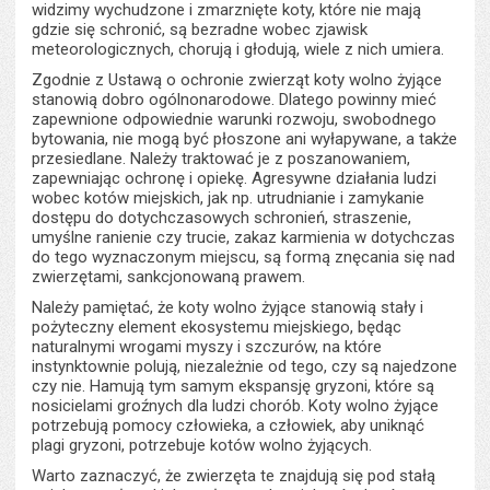
widzimy wychudzone i zmarznięte koty, które nie mają
gdzie się schronić, są bezradne wobec zjawisk
meteorologicznych, chorują i głodują, wiele z nich umiera.
Zgodnie z Ustawą o ochronie zwierząt koty wolno żyjące
stanowią dobro ogólnonarodowe. Dlatego powinny mieć
zapewnione odpowiednie warunki rozwoju, swobodnego
bytowania, nie mogą być płoszone ani wyłapywane, a także
przesiedlane. Należy traktować je z poszanowaniem,
zapewniając ochronę i opiekę. Agresywne działania ludzi
wobec kotów miejskich, jak np. utrudnianie i zamykanie
dostępu do dotychczasowych schronień, straszenie,
umyślne ranienie czy trucie, zakaz karmienia w dotychczas
do tego wyznaczonym miejscu, są formą znęcania się nad
zwierzętami, sankcjonowaną prawem.
Należy pamiętać, że koty wolno żyjące stanowią stały i
pożyteczny element ekosystemu miejskiego, będąc
naturalnymi wrogami myszy i szczurów, na które
instynktownie polują, niezależnie od tego, czy są najedzone
czy nie. Hamują tym samym ekspansję gryzoni, które są
nosicielami groźnych dla ludzi chorób. Koty wolno żyjące
potrzebują pomocy człowieka, a człowiek, aby uniknąć
plagi gryzoni, potrzebuje kotów wolno żyjących.
Warto zaznaczyć, że zwierzęta te znajdują się pod stałą