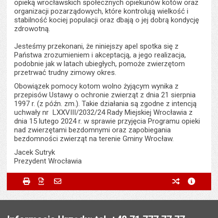
opieką wrocławskich społecznych opiekunów kotów oraz
organizacji pozarządowych, które kontrolują wielkość i
stabilność kociej populacji oraz dbają o jej dobrą kondycję
zdrowotną.
Jesteśmy przekonani, że niniejszy apel spotka się z
Państwa zrozumieniem i akceptacją, a jego realizacja,
podobnie jak w latach ubiegłych, pomoże zwierzętom
przetrwać trudny zimowy okres.
Obowiązek pomocy kotom wolno żyjącym wynika z
przepisów Ustawy o ochronie zwierząt z dnia 21 sierpnia
1997 r. (z późn. zm.). Takie działania są zgodne z intencją
uchwały nr LXXVIII/2032/24 Rady Miejskiej Wrocławia z
dnia 15 lutego 2024 r. w sprawie przyjęcia Programu opieki
nad zwierzętami bezdomnymi oraz zapobiegania
bezdomności zwierząt na terenie Gminy Wrocław.
Jacek Sutryk
Prezydent Wrocławia
Metryczka
Powiadom znajomego
Odpowiedzialny za treść:
Jacek Sutryk
Drukuj
Zapisz do PDF
Powiadom znajomego
poprzednie w
metryc
Powiadom znajomego
Pole wymagane
Twoje imię i nazwisko
*
Data wytworzenia:
17.12.2024
Stopka
Opublikował w BIP:
Monika Florczak
Pole wymagane
Twój adres e-mail
*