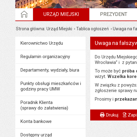
STRONA GŁÓWNA
URZĄD MIEJSKI
PREZYDENT
Strona główna
Urząd Miejski
Tablica ogłoszeń
Uwaga na fa
Uwaga na fałszyw
Menu
Kierownictwo Urzędu
Urząd Miejski
Regulamin organizacyjny
Do Urzędu Miejskieg
Wrocławia” i z pyta
Departamenty, wydziały, biura
To może być
próba 
wizyt.
Wszelka kor
Punkty obsługi mieszkańców i
W związku z powyż
godziny pracy UMW
zgłoszenie sprawy na
Prosimy i
przekazan
Poradnik Klienta
(sprawy do załatwienia)
Metryczka
Powiadom znajome
Odpowiedzialny za 
Drukuj
Zapi
Konta bankowe
Data wytworzenia:
Dostępny urząd
Opublikował w BIP