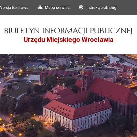
Przejdź do głównego
Przejdź do treści
Wersja tekstowa
Mapa serwisu
Instrukcja obsługi
menu
BIULETYN INFORMACJI PUBLICZNEJ
Urzędu Miejskiego Wrocławia