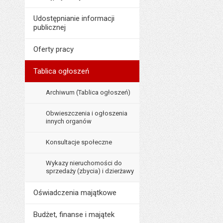
Data opublikowani
Udostępnianie informacji
publicznej
Ostatnio zaktualiz
Data ostatniej aktua
Oferty pracy
Liczba wyświetleń:
Tablica ogłoszeń
Archiwum (Tablica ogłoszeń)
Obwieszczenia i ogłoszenia
innych organów
Konsultacje społeczne
Wykazy nieruchomości do
sprzedaży (zbycia) i dzierżawy
Oświadczenia majątkowe
Budżet, finanse i majątek