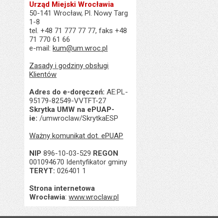
Urząd Miejski Wrocławia
50-141 Wrocław, Pl. Nowy Targ
1-8
tel. +48 71 777 77 77, faks +48
71 770 61 66
e-mail:
kum@um.wroc.pl
Zasady i godziny obsługi
Klientów
Adres do e-doręczeń:
AE:PL-
95179-82549-VVTFT-27
Skrytka UMW na ePUAP-
ie:
/umwroclaw/SkrytkaESP
Ważny komunikat dot. ePUAP
NIP
896-10-03-529
REGON
001094670 Identyfikator gminy
TERYT:
026401 1
Strona internetowa
Wrocławia
:
www.wroclaw.pl