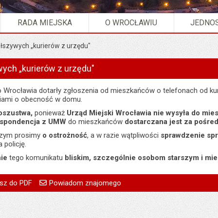
RADA MIEJSKA
O WROCŁAWIU
JEDNOS
łszywych „kurierów z urzędu"
ych „kurierów z urzędu"
o Wrocławia dotarły zgłoszenia od mieszkańców o telefonach od kur
niami o obecność w domu.
oszustwa,
ponieważ
Urząd Miejski Wrocławia nie wysyła do mi
espondencja z UMW
do mieszkańców
dostarczana jest za pośre
szym prosimy
o ostrożność
, a w razie wątpliwości
sprawdzenie sp
 policję.
ie
tego komunikatu
bliskim, szczególnie osobom starszym i mi
go
Powiadom znajomego
Pole wymagane
Twoje imię i nazwisko
treść:
Monika Florczak
sz do PDF
Powiadom znajomego
Pole wymagane
Twój adres e-mail
02.07.2026
Pole wymagane
Tytuł e-maila
:
Monika Florczak