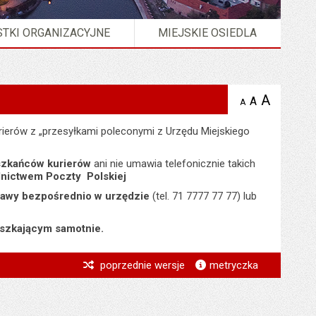
TKI ORGANIZACYJNE
MIEJSKIE OSIEDLA
A
powię
A
domyślna
A
zmniejsz
tekst na
wielkość
tekst 
stronie
tekstu na
ierów z „przesyłkami poleconymi z Urzędu Miejskiego
stron
stronie
eszkańców kurierów
ani nie umawia telefonicznie takich
dnictwem Poczty Polskiej
rawy bezpośrednio w urzędzie
(tel. 71 7777 77 77) lub
eszkającym samotnie.
*
poprzednie wersje
metryczka
*
*