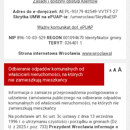
Zasady i godziny obsługi Klientów
Adres do e-doręczeń:
AE:PL-95179-82549-VVTFT-27
Skrytka UMW na ePUAP-ie:
/umwroclaw/SkrytkaESP
Ważny komunikat dot. ePUAP
NIP
896-10-03-529
REGON
001094670 Identyfikator gminy
TERYT:
026401 1
Strona internetowa Wrocławia
:
www.wroclaw.pl
Odbieranie odpadów komunalnych od
A
po
A
domyś
A
zmniejsz
właścicieli nieruchomości, na których
tekst na
wielk
te
stronie
nie zamieszkują mieszkańcy
tekstu
s
stron
Informacja o zamiarze przeprowadzenia postępowania o
udzielenie zamówienia publicznego na odbieranie odpadów
komunalnych od właścicieli nieruchomości, na których nie
zamieszkują mieszkańcy
Na podstawie art. 6c ust. 3c ustawy z dnia 13 września
1996 r. o utrzymaniu czystości i porządku w gminach (Dz.
U. z 2025 r. poz. 733)
Prezydent Wrocławia informuje o