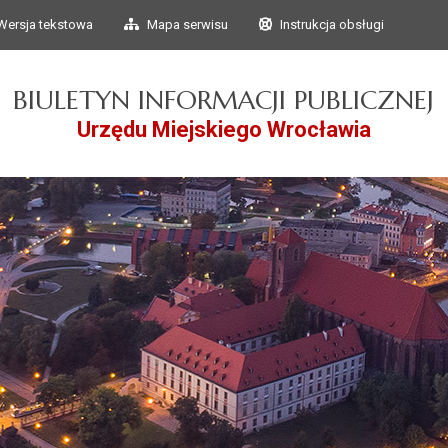
Przejdź do głównego
Przejdź do treści
Wersja tekstowa
Mapa serwisu
Instrukcja obsługi
menu
BIULETYN INFORMACJI PUBLICZNEJ
Urzędu Miejskiego Wrocławia