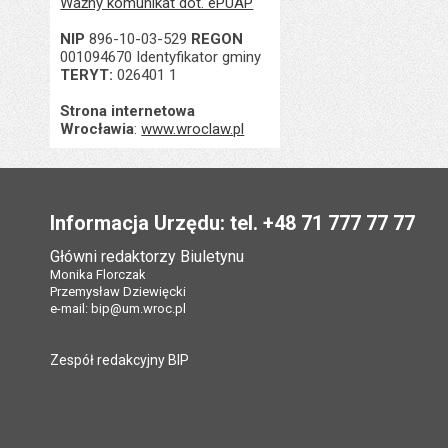
Ważny komunikat dot. ePUAP
NIP
896-10-03-529
REGON
001094670 Identyfikator gminy
TERYT:
026401 1
Strona internetowa
Wrocławia
:
www.wroclaw.pl
Stopka
Informacja Urzędu: tel. +48 71 777 77 77
Główni redaktorzy Biuletynu
Monika Florczak
Przemysław Dziewięcki
e-mail:
bip@um.wroc.pl
Zespół redakcyjny BIP