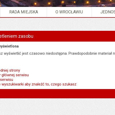
RADA MIEJSKA
O WROCŁAWIU
JEDNOS
etleniem zasobu
wyświetlona
esz wyświetlić jest czasowo niedostępna. Prawdopodobnie materiał n
dniej strony
y głównej serwisu
 serwisu
ę wyszukiwarki aby znaleźć to, czego szukasz