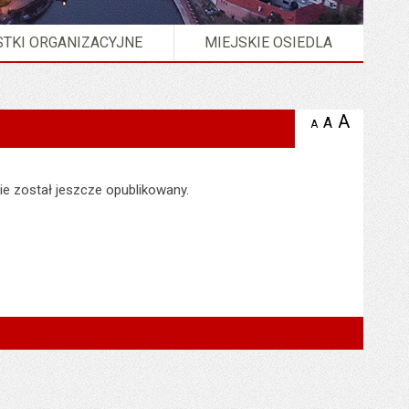
TKI ORGANIZACYJNE
MIEJSKIE OSIEDLA
A
powię
A
domyślna
A
zmniejsz
tekst na
wielkość
tekst 
stronie
tekstu na
stron
stronie
ie został jeszcze opublikowany.