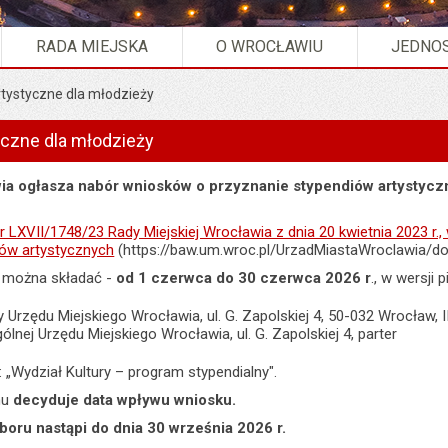
RADA MIEJSKA
O WROCŁAWIU
JEDNOS
rtystyczne dla młodzieży
yczne dla młodzieży
a ogłasza nabór wniosków o przyznanie stypendiów artystyczn
r LXVII/1748/23 Rady Miejskiej Wrocławia z dnia 20 kwietnia 2023 r
iów artystycznych
(https://baw.um.wroc.pl/UrzadMiastaWroclawia/d
 można składać -
od 1 czerwca do 30 czerwca 2026 r
., w wersji 
 Urzędu Miejskiego Wrocławia, ul. G. Zapolskiej 4, 50-032 Wrocław, II
 Ogólnej Urzędu Miejskiego Wrocławia, ul. G. Zapolskiej 4, parter
: „Wydział Kultury – program stypendialny".
nu
decyduje data wpływu wniosku.
boru nastąpi do dnia 30 września 2026 r.