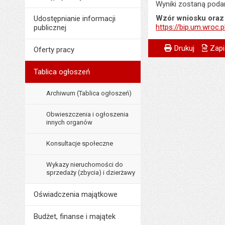
Wyniki zostaną podan
Wzór wniosku oraz
Udostępnianie informacji
https://bip.um.wroc
publicznej
Metryczka
Powiadom znajome
Odpowiedzialny za 
Drukuj
Zapi
Oferty pracy
Data wytworzenia:
Tablica ogłoszeń
Opublikował w BIP
Archiwum (Tablica ogłoszeń)
Data opublikowani
Liczba wyświetleń:
Obwieszczenia i ogłoszenia
innych organów
Konsultacje społeczne
Wykazy nieruchomości do
sprzedaży (zbycia) i dzierżawy
Oświadczenia majątkowe
Budżet, finanse i majątek