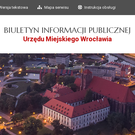
Przejdź do głównego
Przejdź do treści
Wersja tekstowa
Mapa serwisu
Instrukcja obsługi
menu
BIULETYN INFORMACJI PUBLICZNEJ
Urzędu Miejskiego Wrocławia