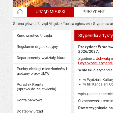
STRONA GŁÓWNA
URZĄD MIEJSKI
PREZYDENT
Strona główna
Urząd Miejski
Tablica ogłoszeń
Stypendia a
Stypendia artyst
Menu
Kierownictwo Urzędu
Urząd Miejski
Regulamin organizacyjny
Prezydent Wrocławi
2026/2027.
Departamenty, wydziały, biura
Zgodnie z
Uchwałą n
i wysokości stypend
Punkty obsługi mieszkańców i
Wnioski
o stypendia
godziny pracy UMW
w Wydziale Kultury
w filii Kancelarii
Poradnik Klienta
(sprawy do załatwienia)
wpisując na kopercie
Konta bankowe
O zachowaniu termi
Rozstrzygnięcie na
Dostępny urząd