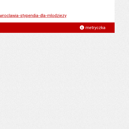
-wroclawia-stypendia-dla-mlodziezy
*
metryczka
*
*
*
*