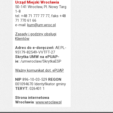
Urząd Miejski Wrocławia
50-141 Wrocław, Pl. Nowy Targ
1-8
tel. +48 71 777 77 77, faks +48
71 770 61 66
e-mail:
kum@um.wroc.pl
Zasady i godziny obsługi
Klientów
Adres do e-doręczeń:
AE:PL-
95179-82549-VVTFT-27
Skrytka UMW na ePUAP-
ie:
/umwroclaw/SkrytkaESP
Ważny komunikat dot. ePUAP
NIP
896-10-03-529
REGON
001094670 Identyfikator gminy
TERYT:
026401 1
Strona internetowa
Wrocławia
:
www.wroclaw.pl