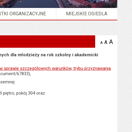
TKI ORGANIZACYJNE
MIEJSKIE OSIEDLA
A
powię
A
domyślna
A
zmniejsz
tekst na
wielkość
tekst 
stronie
tekstu na
ych dla młodzieży na rok szkolny i akademicki
stron
stronie
., w sprawie szczegółowych warunków, trybu przyznawania
ocument/67833),
pisemnej:
I piętro, pokój 304 oraz