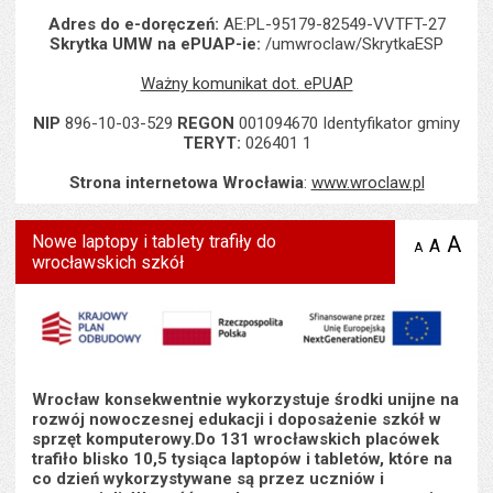
Adres do e-doręczeń:
AE:PL-95179-82549-VVTFT-27
Skrytka UMW na ePUAP-ie:
/umwroclaw/SkrytkaESP
Ważny komunikat dot. ePUAP
NIP
896-10-03-529
REGON
001094670 Identyfikator gminy
TERYT:
026401 1
Strona internetowa Wrocławia
:
www.wroclaw.pl
Nowe laptopy i tablety trafiły do
A
po
A
domyś
A
zmniejsz
wrocławskich szkół
tekst na
wielk
te
stronie
tekstu
s
stron
Wrocław konsekwentnie wykorzystuje środki unijne na
rozwój nowoczesnej edukacji i doposażenie szkół w
sprzęt komputerowy.Do 131 wrocławskich placówek
trafiło blisko 10,5 tysiąca laptopów i tabletów, które na
co dzień wykorzystywane są przez uczniów i