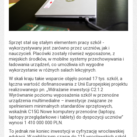
Sprzęt stał się stałym elementem pracy szkół -
wykorzystywany jest zarówno przez uczniów, jak i
nauczycieli. Placówki zostały również wyposażone, z
miejskich środków, w mobilne systemy przechowywania i
ładowania urządzeń, co umożliwia ich wygodne
wykorzystanie w różnych salach lekcyjnych.
W skali kraju takie wsparcie objęło ponad 17 tys. szkół, a
łączna wartość dofinansowania z Unii Europejskiej projektu
realizowanego pn. „Wdrażanie inwestycji C2.1.2
Wyrównanie poziomu wyposażenia szkół w przenośne
urządzenia multimedialne – inwestycje związane ze
spełnieniem minimalnych standardów sprzętowych,
wskaźnik C15G Nowe komputery przenośne (laptopy,
laptopy przeglądarkowe i tablety) do dyspozycji uczniów”
wynosi 1 410 000 000 PLN.
To jednak nie koniec inwestycji w cyfryzację wrocławskiej
edukacji. W najbliższym czasie do 115 wrocławskich szkół