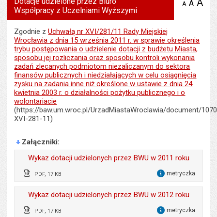
Dotacje udzielone przez Biuro
A
po
A
domyś
A
zmniejsz
Współpracy z Uczelniami Wyższymi
tekst na
wielk
te
stronie
tekstu
s
stron
Zgodnie z
Uchwałą nr XVI/281/11 Rady Miejskiej
Wrocławia z dnia 15 września 2011 r. w sprawie określenia
trybu postępowania o udzielenie dotacji z budżetu Miasta,
sposobu jej rozliczania oraz sposobu kontroli wykonania
zadań zlecanych podmiotom niezaliczanym do sektora
finansów publicznych i niedziałających w celu osiągnięcia
zysku na zadania inne niż określone w ustawie z dnia 24
kwietnia 2003 r. o działalności pożytku publicznego i o
wolontariacie
(https://baw.um.wroc.pl/UrzadMiastaWroclawia/document/107
XVI-281-11)
Załączniki
Wykaz dotacji udzielonych przez BWU w 2011 roku
metryczka
PDF, 17 KB
dla 
Wytworzył:
Wioletta Kołodziej
Wykaz dotacji udzielonych przez BWU w 2012 roku
Data wytworzenia:
18.04.2012
metryczka
PDF, 17 KB
dla 