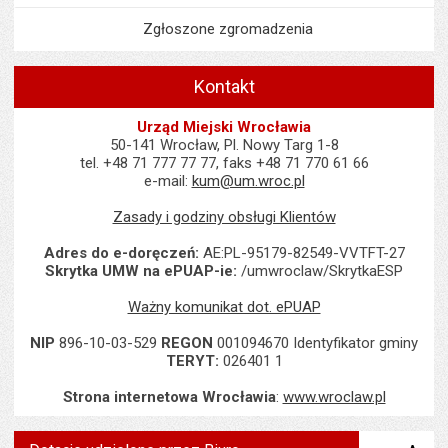
Zgłoszone zgromadzenia
Kontakt
Urząd Miejski Wrocławia
50-141 Wrocław, Pl. Nowy Targ 1-8
tel. +48 71 777 77 77, faks +48 71 770 61 66
e-mail:
kum@um.wroc.pl
Zasady i godziny obsługi Klientów
Adres do e-doręczeń:
AE:PL-95179-82549-VVTFT-27
Skrytka UMW na ePUAP-ie:
/umwroclaw/SkrytkaESP
Ważny komunikat dot. ePUAP
NIP
896-10-03-529
REGON
001094670 Identyfikator gminy
TERYT:
026401 1
Strona internetowa Wrocławia
:
www.wroclaw.pl