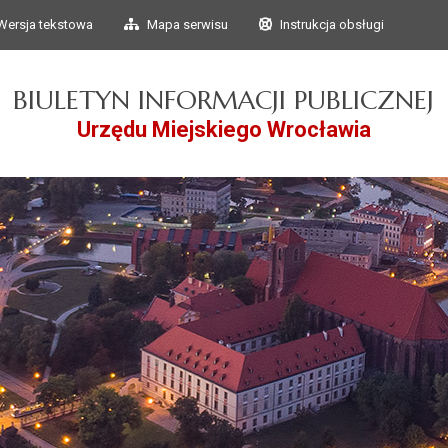
Przejdź do głównego
Przejdź do treści
Wersja tekstowa
Mapa serwisu
Instrukcja obsługi
menu
BIULETYN INFORMACJI PUBLICZNEJ
Urzędu Miejskiego Wrocławia