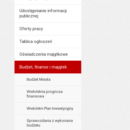
Liczba pobrań:
Liczba wyświetleń:
Udostępnianie informacji
publicznej
Oferty pracy
Tablica ogłoszeń
Oświadczenia majątkowe
Budżet, finanse i majątek
Budżet Miasta
Wieloletnia prognoza
finansowa
Wieloletni Plan Inwestycyjny
Sprawozdania z wykonania
budżetu