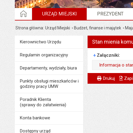
STRONA GŁÓWNA
URZĄD MIEJSKI
PREZYDENT
Strona główna
Urząd Miejski
Budżet, finanse i majątek
Maj
Stan mienia komu
Menu
Kierownictwo Urzędu
Urząd Miejski
Regulamin organizacyjny
Załączniki
Informacja o sta
Departamenty, wydziały, biura
Wytworzył:
Metryczka
Powiadom znajome
Odpowiedzialny za 
Drukuj
Zapi
Punkty obsługi mieszkańców i
Data wytworzenia:
godziny pracy UMW
Data wytworzenia:
Opublikował w BIP
Opublikował w BIP
Poradnik Klienta
Data opublikowani
(sprawy do załatwienia)
Data opublikowani
Ostatnio zaktualiz
Ostatnio zaktualiz
Konta bankowe
Data ostatniej aktua
Data ostatniej aktua
Dostępny urząd