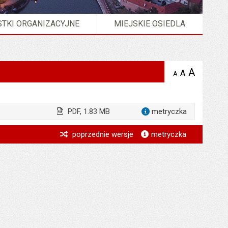
TKI ORGANIZACYJNE
MIEJSKIE OSIEDLA
A
powię
A
domyślna
A
zmniejsz
tekst na
wielkość
tekst 
stronie
tekstu na
stron
stronie
PDF, 1.83 MB
metryczka
dla załąc
*
poprzednie wersje
metryczka
*
*
*
*