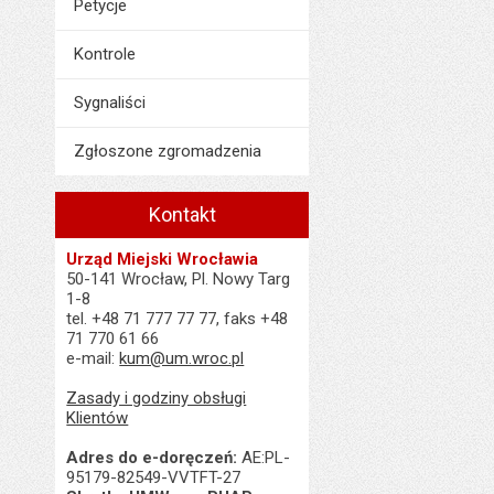
Petycje
Kontrole
Sygnaliści
Zgłoszone zgromadzenia
Kontakt
Urząd Miejski Wrocławia
50-141 Wrocław, Pl. Nowy Targ
1-8
tel. +48 71 777 77 77, faks +48
71 770 61 66
e-mail:
kum@um.wroc.pl
Zasady i godziny obsługi
Klientów
Adres do e-doręczeń:
AE:PL-
95179-82549-VVTFT-27