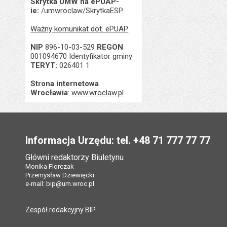
Skrytka UMW na ePUAP-
ie:
/umwroclaw/SkrytkaESP
Ważny komunikat dot. ePUAP
NIP
896-10-03-529
REGON
001094670 Identyfikator gminy
TERYT:
026401 1
Strona internetowa
Wrocławia
:
www.wroclaw.pl
Stopka
Informacja Urzędu: tel. +48 71 777 77 77
Główni redaktorzy Biuletynu
Monika Florczak
Przemysław Dziewięcki
e-mail:
bip@um.wroc.pl
Zespół redakcyjny BIP