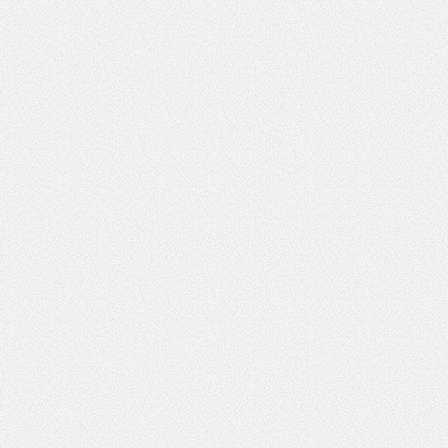
521
1303
*
Pole wymagane