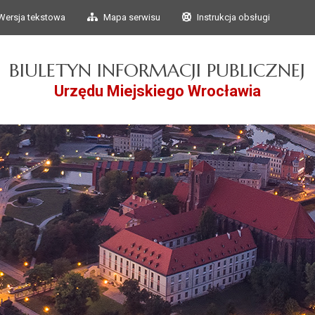
Przejdź do głównego
Przejdź do treści
Wersja tekstowa
Mapa serwisu
Instrukcja obsługi
menu
BIULETYN INFORMACJI PUBLICZNEJ
Urzędu Miejskiego Wrocławia