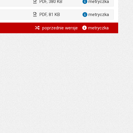
PDF, 380 KB
metryczka
dla załącz
PDF, 81 KB
metryczka
dla załąc
*
poprzednie wersje
metryczka
*
*
*
*