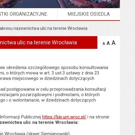
TKI ORGANIZACYJNE
MIEJSKIE OSIEDLA
zakresu nazewnictwa ulic na terenie Wrocławia
ictwa ulic na terenie Wrocławia
A
powię
A
domyślna
A
zmniejsz
tekst na
wielkość
tekst 
stronie
tekstu na
stron
stronie
rawie określenia szczegółowego sposobu konsultowania
i, o których mowa w art. 3 ust.3 ustawy z dnia 23
ów prawa miejscowego w dziedzinach dotyczących
asad postępowania w celu przeprowadzania konsultacji
anizacjami pozarządowymi i podmiotami, o których
nego i o wolontariacie, w dziedzinach dotyczących
Informacji Publicznej
https://bip.um.wroc.pl/
i na stronie
zewnictwa ulic na terenie Wrocławia:
nie Wrocławia (skwer Siemianowski)