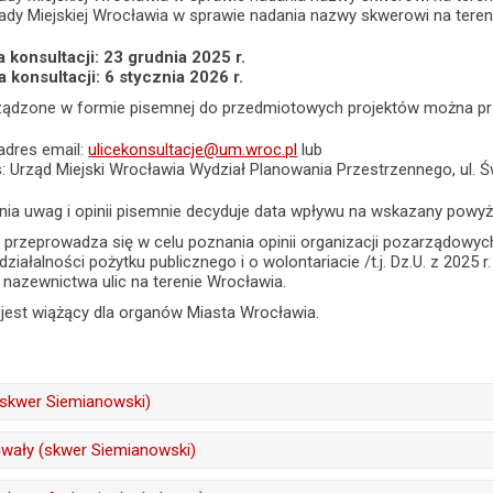
Rady Miejskiej Wrocławia w sprawie nadania nazwy skwerowi na tere
konsultacji: 23 grudnia 2025 r.
konsultacji: 6 stycznia 2026 r.
ądzone w formie pisemnej do przedmiotowych projektów można prz
 adres email:
ulicekonsultacje@um.wroc.pl
lub
: Urząd Miejski Wrocławia Wydział Planowania Przestrzennego, ul. Ś
nia uwag i opinii pisemnie decyduje data wpływu na wskazany powyż
e przeprowadza się w celu poznania opinii organizacji pozarządowyc
 działalności pożytku publicznego i o wolontariacie /t.j. Dz.U. z 2025
nazewnictwa ulic na terenie Wrocławia.
e jest wiążący dla organów Miasta Wrocławia.
(skwer Siemianowski)
treść:
Sławomir Górowski
hwały (skwer Siemianowski)
18.12.2025
treść:
Sławomir Górowski