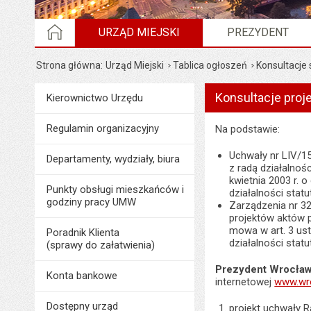
STRONA GŁÓWNA
URZĄD MIEJSKI
PREZYDENT
Strona główna
Urząd Miejski
Tablica ogłoszeń
Konsultacje
Konsultacje proj
Menu
Kierownictwo Urzędu
Urząd Miejski
Regulamin organizacyjny
Na podstawie:
Uchwały nr LIV/1
Departamenty, wydziały, biura
z radą działalnoś
kwietnia 2003 r. 
Punkty obsługi mieszkańców i
działalności statu
godziny pracy UMW
Zarządzenia nr 32
projektów aktów 
mowa w art. 3 ust
Poradnik Klienta
działalności statu
(sprawy do załatwienia)
Prezydent Wrocławi
Konta bankowe
internetowej
www.wro
Dostępny urząd
projekt uchwały 