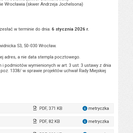
nie Wrocławia (skwer Andrzeja Jochelsona)
esłać w terminie do dnia:
6 stycznia 2026 r.
widnicka 53, 50-030 Wrocław.
ej adres, a nie data stempla pocztowego.
h i podmiotów wymienionych w art. 3 ust. 3 ustawy z dnia
 r. poz. 1338/ w sprawie projektów uchwał Rady Miejskiej
PDF, 371 KB
metryczka
dla załąc
PDF, 82 KB
metryczka
dla załąc