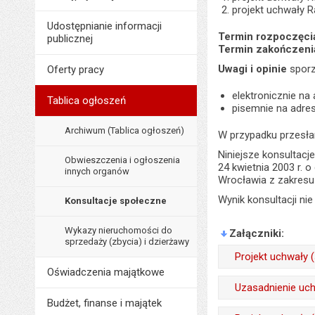
projekt uchwały 
Udostępnianie informacji
Termin rozpoczęcia 
publicznej
Termin zakończenia 
Uwagi i opinie
sporz
Oferty pracy
elektronicznie na
Tablica ogłoszeń
pisemnie na adres
Archiwum (Tablica ogłoszeń)
W przypadku przesła
Niniejsze konsultacj
Obwieszczenia i ogłoszenia
24 kwietnia 2003 r. o
innych organów
Wrocławia z zakresu 
Wynik konsultacji ni
Konsultacje społeczne
Wykazy nieruchomości do
Załączniki
sprzedaży (zbycia) i dzierżawy
Projekt uchwały 
Oświadczenia majątkowe
Odpowiedzialny za 
Uzasadnienie uc
Budżet, finanse i majątek
Data wytworzenia:
Odpowiedzialny za 