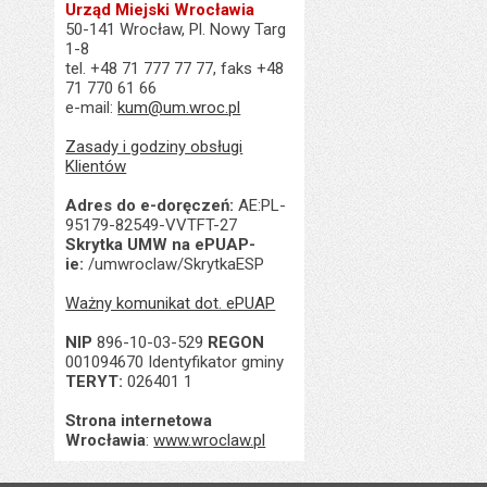
Urząd Miejski Wrocławia
50-141 Wrocław, Pl. Nowy Targ
1-8
tel. +48 71 777 77 77, faks +48
71 770 61 66
e-mail:
kum@um.wroc.pl
Zasady i godziny obsługi
Klientów
Adres do e-doręczeń:
AE:PL-
95179-82549-VVTFT-27
Skrytka UMW na ePUAP-
ie:
/umwroclaw/SkrytkaESP
Ważny komunikat dot. ePUAP
NIP
896-10-03-529
REGON
001094670 Identyfikator gminy
TERYT:
026401 1
Strona internetowa
Wrocławia
:
www.wroclaw.pl