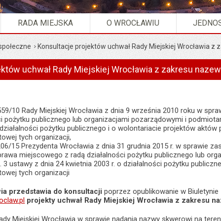
RADA MIEJSKA
O WROCŁAWIU
JEDNOS
 społeczne
Konsultacje projektów uchwał Rady Miejskiej Wrocławia z 
ektów uchwał Rady Miejskiej Wrocławia z zakresu nazewn
559/10 Rady Miejskiej Wrocławia z dnia 9 września 2010 roku w sp
ci pożytku publicznego lub organizacjami pozarządowymi i podmiotam
o działalności pożytku publicznego i o wolontariacie projektów akt
towej tych organizacji,
06/15 Prezydenta Wrocławia z dnia 31 grudnia 2015 r. w sprawie z
prawa miejscowego z radą działalności pożytku publicznego lub org
. 3 ustawy z dnia 24 kwietnia 2003 r. o działalności pożytku publicz
towej tych organizacji
a przedstawia do konsultacji
poprzez opublikowanie w Biuletynie 
claw.pl
projekty uchwał Rady Miejskiej Wrocławia z zakresu na
Rady Miejskiej Wrocławia w sprawie nadania nazwy skwerowi na tere