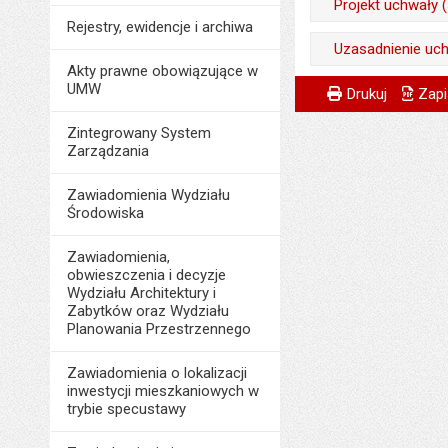
Projekt uchwały 
Opublikował w BIP
Rejestry, ewidencje i archiwa
Data wytworzenia:
Odpowiedzialny za 
Uzasadnienie uch
Data opublikowani
Opublikował w BIP
Akty prawne obowiązujące w
Data wytworzenia:
Liczba pobrań:
Odpowiedzialny za 
Metryczka
Powiadom znajome
UMW
Odpowiedzialny za 
Data opublikowani
Drukuj
Zapi
Opublikował w BIP
Data wytworzenia:
Data wytworzenia:
Liczba pobrań:
Zintegrowany System
Data opublikowani
Opublikował w BIP
Zarządzania
Opublikował w BIP
Liczba pobrań:
Data opublikowani
Data opublikowani
Zawiadomienia Wydziału
Środowiska
Liczba pobrań:
Ostatnio zaktualiz
Zawiadomienia,
Data ostatniej aktua
obwieszczenia i decyzje
Liczba wyświetleń:
Wydziału Architektury i
Zabytków oraz Wydziału
Planowania Przestrzennego
Zawiadomienia o lokalizacji
inwestycji mieszkaniowych w
trybie specustawy