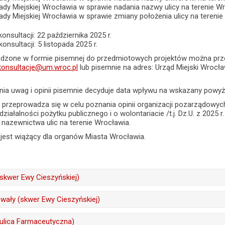
ady Miejskiej Wrocławia w sprawie nadania nazwy ulicy na terenie 
ady Miejskiej Wrocławia w sprawie zmiany położenia ulicy na teren
nsultacji: 22 października 2025 r.
nsultacji: 5 listopada 2025 r.
ądzone w formie pisemnej do przedmiotowych projektów można przesła
ekonsultacje@um.wroc.pl
lub pisemnie na adres: Urząd Miejski Wrocła
nia uwag i opinii pisemnie decyduje data wpływu na wskazany powyż
e przeprowadza się w celu poznania opinii organizacji pozarządowyc
 działalności pożytku publicznego i o wolontariacie /t.j. Dz.U. z 2025
nazewnictwa ulic na terenie Wrocławia.
e jest wiążący dla organów Miasta Wrocławia.
(skwer Ewy Cieszyńskiej)
Sławomir Górowski
wały (skwer Ewy Cieszyńskiej)
22.10.2025
Sławomir Górowski
(ulica Farmaceutyczna)