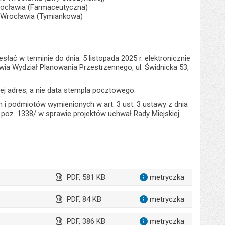
Wrocławia (Farmaceutyczna)
ie Wrocławia (Tymiankowa)
ć w terminie do dnia: 5 listopada 2025 r. elektronicznie
wia Wydział Planowania Przestrzennego, ul. Świdnicka 53,
ej adres, a nie data stempla pocztowego.
h i podmiotów wymienionych w art. 3 ust. 3 ustawy z dnia
 r. poz. 1338/ w sprawie projektów uchwał Rady Miejskiej
PDF, 581 KB
metryczka
dla załącz
PDF, 84 KB
metryczka
dla załąc
PDF, 386 KB
metryczka
dla załącz