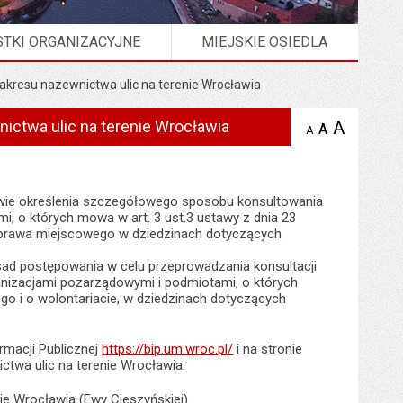
TKI ORGANIZACYJNE
MIEJSKIE OSIEDLA
zakresu nazewnictwa ulic na terenie Wrocławia
ictwa ulic na terenie Wrocławia
A
powię
A
domyślna
A
zmniejsz
tekst na
wielkość
tekst 
stronie
tekstu na
stron
stronie
rawie określenia szczegółowego sposobu konsultowania
i, o których mowa w art. 3 ust.3 ustawy z dnia 23
ów prawa miejscowego w dziedzinach dotyczących
asad postępowania w celu przeprowadzania konsultacji
anizacjami pozarządowymi i podmiotami, o których
nego i o wolontariacie, w dziedzinach dotyczących
rmacji Publicznej
https://bip.um.wroc.pl/
i na stronie
ctwa ulic na terenie Wrocławia:
ie Wrocławia (Ewy Cieszyńskiej)