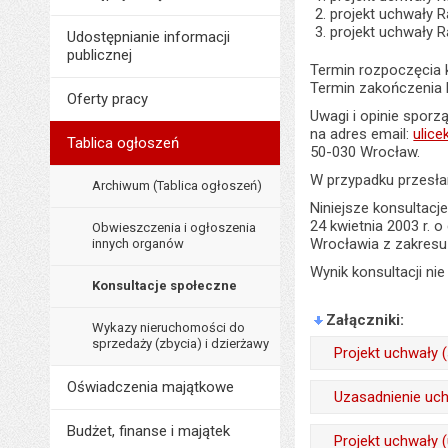
projekt uchwały R
projekt uchwały R
Udostępnianie informacji
publicznej
Termin rozpoczęcia ko
Termin zakończenia ko
Oferty pracy
Uwagi i opinie sporz
na adres email:
ulic
Tablica ogłoszeń
50-030 Wrocław.
W przypadku przesła
Archiwum (Tablica ogłoszeń)
Niniejsze konsultacj
24 kwietnia 2003 r. o
Obwieszczenia i ogłoszenia
Wrocławia z zakresu 
innych organów
Wynik konsultacji ni
Konsultacje społeczne
Załączniki
Wykazy nieruchomości do
sprzedaży (zbycia) i dzierżawy
Projekt uchwały 
Oświadczenia majątkowe
Wytworzył:
Uzasadnienie uch
Data wytworzenia:
Budżet, finanse i majątek
Wytworzył:
Projekt uchwały 