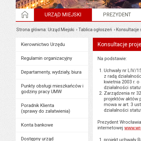
STRONA GŁÓWNA
URZĄD MIEJSKI
PREZYDENT
Strona główna
Urząd Miejski
Tablica ogłoszeń
Konsultacje
Konsultacje proj
Menu
Kierownictwo Urzędu
Urząd Miejski
Regulamin organizacyjny
Na podstawie:
Uchwały nr LIV/1
Departamenty, wydziały, biura
z radą działalnoś
kwietnia 2003 r. 
Punkty obsługi mieszkańców i
działalności statu
godziny pracy UMW
Zarządzenia nr 32
projektów aktów 
mowa w art. 3 ust
Poradnik Klienta
działalności statu
(sprawy do załatwienia)
Prezydent Wrocławia 
Konta bankowe
internetowej
www.wro
Dostępny urząd
projekt uchwały R