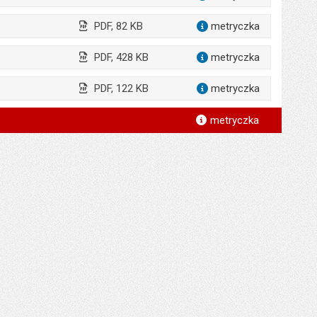
PDF, 82 KB
metryczka
dla załąc
PDF, 428 KB
metryczka
dla załącz
PDF, 122 KB
metryczka
dla załąc
*
metryczka
*
*
*
*