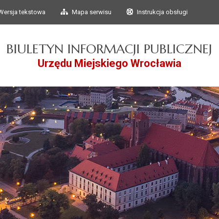
Przejdź do głównego
Przejdź do treści
Wersja tekstowa
Mapa serwisu
Instrukcja obsługi
menu
BIULETYN INFORMACJI PUBLICZNEJ
Urzędu Miejskiego Wrocławia