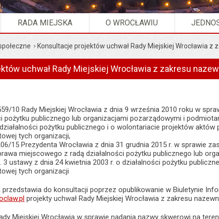
RADA MIEJSKA
O WROCŁAWIU
JEDNOS
 społeczne
Konsultacje projektów uchwał Rady Miejskiej Wrocławia z 
ektów uchwał Rady Miejskiej Wrocławia z zakresu nazewn
559/10 Rady Miejskiej Wrocławia z dnia 9 września 2010 roku w sp
ci pożytku publicznego lub organizacjami pozarządowymi i podmiotam
o działalności pożytku publicznego i o wolontariacie projektów akt
towej tych organizacji,
06/15 Prezydenta Wrocławia z dnia 31 grudnia 2015 r. w sprawie z
prawa miejscowego z radą działalności pożytku publicznego lub org
. 3 ustawy z dnia 24 kwietnia 2003 r. o działalności pożytku publicz
towej tych organizacji
przedstawia do konsultacji poprzez opublikowanie w Biuletynie Info
claw.pl
projekty uchwał Rady Miejskiej Wrocławia z zakresu nazewni
ady Miejskiej Wrocławia w sprawie nadania nazwy skwerowi na teren