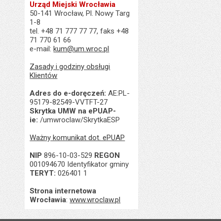
Urząd Miejski Wrocławia
50-141 Wrocław, Pl. Nowy Targ
1-8
tel. +48 71 777 77 77, faks +48
71 770 61 66
e-mail:
kum@um.wroc.pl
Zasady i godziny obsługi
Klientów
Adres do e-doręczeń:
AE:PL-
95179-82549-VVTFT-27
Skrytka UMW na ePUAP-
ie:
/umwroclaw/SkrytkaESP
Ważny komunikat dot. ePUAP
NIP
896-10-03-529
REGON
001094670 Identyfikator gminy
TERYT:
026401 1
Strona internetowa
Wrocławia
:
www.wroclaw.pl