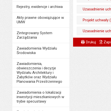
Opublikował w BIP
Data wytworzenia:
Rejestry, ewidencje i archiwa
Wytworzył:
Uzasadnienie uch
Data opublikowani
Opublikował w BIP
Data wytworzenia:
Akty prawne obowiązujące w
Liczba pobrań:
Wytworzył:
Projekt uchwały 
Data opublikowani
UMW
Opublikował w BIP
Data wytworzenia:
Liczba pobrań:
Wytworzył:
Uzasadnienie uch
Data opublikowani
Zintegrowany System
Opublikował w BIP
Data wytworzenia:
Zarządzania
Liczba pobrań:
Wytworzył:
Metryczka
Powiadom znajome
Odpowiedzialny za 
Data opublikowani
Drukuj
Zapi
Opublikował w BIP
Data wytworzenia:
Zawiadomienia Wydziału
Data wytworzenia:
Liczba pobrań:
Środowiska
Data opublikowani
Opublikował w BIP
Opublikował w BIP
Liczba pobrań:
Zawiadomienia,
Data opublikowani
Data opublikowani
obwieszczenia i decyzje
Liczba pobrań:
Wydziału Architektury i
Liczba wyświetleń:
Zabytków oraz Wydziału
Planowania Przestrzennego
Zawiadomienia o lokalizacji
inwestycji mieszkaniowych w
trybie specustawy