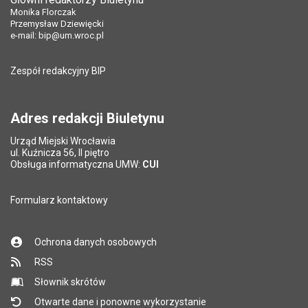
Pole wymagane
Liczba pobrań:
Tytuł e-maila
*
121
Monika Florczak
Ostatnio zaktualizował:
Monika Florczak
Przemysław Dziewięcki
Data ostatniej aktualizacji:
05.08.2024 12:54
e-mail:
bip@um.wroc.pl
Pole wymagane
Adres e-mail znajomego
*
Liczba wyświetleń:
693
Zespół redakcyjny BIP
Pytanie antyspamowe
Podaj słownie
Pole wymagane
wynik działania: 2 plus 8
*
Adres redakcji Biuletynu
Urząd Miejski Wrocławia
*
ul. Kuźnicza 56, II piętro
Pole wymagane
Obsługa informatyczna UMW:
CUI
Formularz kontaktowy
Ochrona danych osobowych
RSS
Słownik skrótów
Otwarte dane i ponowne wykorzystanie