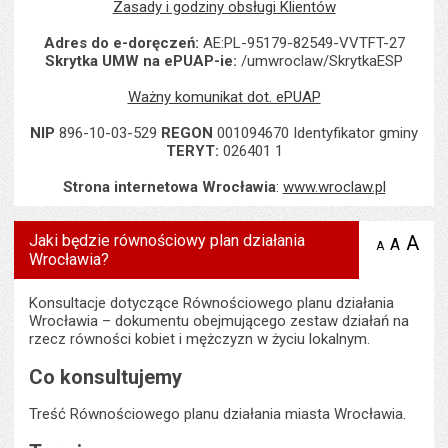
Zasady i godziny obsługi Klientów
Adres do e-doręczeń:
AE:PL-95179-82549-VVTFT-27
Skrytka UMW na ePUAP-ie:
/umwroclaw/SkrytkaESP
Ważny komunikat dot. ePUAP
NIP
896-10-03-529
REGON
001094670 Identyfikator gminy
TERYT:
026401 1
Strona internetowa Wrocławia
:
www.wroclaw.pl
Jaki będzie równościowy plan działania
A
po
A
domyś
A
zmniejsz
Wrocławia?
tekst na
wielk
te
stronie
tekstu
s
stron
Konsultacje dotyczące Równościowego planu działania
Wrocławia – dokumentu obejmującego zestaw działań na
rzecz równości kobiet i mężczyzn w życiu lokalnym.
Co konsultujemy
Treść Równościowego planu działania miasta Wrocławia.