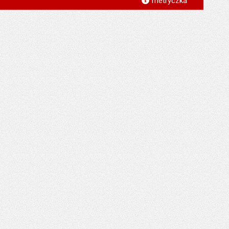
metryczka
*
*
*
*