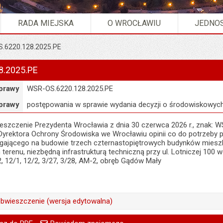
RADA MIEJSKA
O WROCŁAWIU
JEDNOS
.6220.128.2025.PE
8.2025.PE
prawy
WSR-OS.6220.128.2025.PE
prawy
postępowania w sprawie wydania decyzji o środowiskowy
szczenie Prezydenta Wrocławia z dnia 30 czerwca 2026 r., znak: W
Dyrektora Ochrony Środowiska we Wrocławiu opinii co do potrzeby 
egającego na budowie trzech czternastopiętrowych budynków mieszk
renu, niezbędną infrastrukturą techniczną przy ul. Lotniczej 100 we
32, 12/1, 12/2, 3/27, 3/28, AM-2, obręb Gądów Mały
bwieszczenie (wersja edytowalna)
Małgorzata Demianowicz
go
Powiadom znajomego
Pole wymagane
Twoje imię i nazwisko