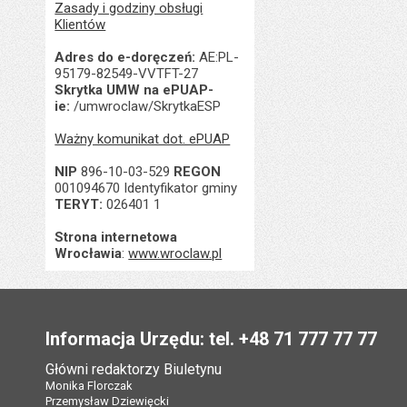
Zasady i godziny obsługi
Klientów
Adres do e-doręczeń:
AE:PL-
95179-82549-VVTFT-27
Skrytka UMW na ePUAP-
ie:
/umwroclaw/SkrytkaESP
Ważny komunikat dot. ePUAP
NIP
896-10-03-529
REGON
001094670 Identyfikator gminy
TERYT:
026401 1
Strona internetowa
Wrocławia
:
www.wroclaw.pl
Stopka
Informacja Urzędu: tel. +48 71 777 77 77
Główni redaktorzy Biuletynu
Monika Florczak
Przemysław Dziewięcki