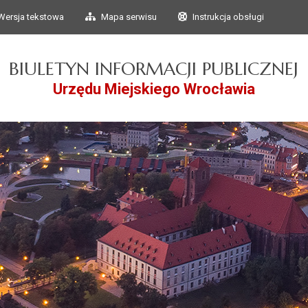
Przejdź do głównego
Przejdź do treści
Wersja tekstowa
Mapa serwisu
Instrukcja obsługi
menu
BIULETYN INFORMACJI PUBLICZNEJ
Urzędu Miejskiego Wrocławia