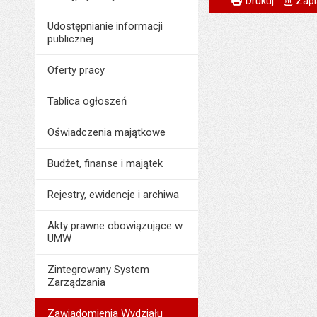
Odpowiedzialny za 
Drukuj
Zapi
Data wytworzenia:
Data wytworzenia:
Udostępnianie informacji
publicznej
Opublikował w BIP
Opublikował w BIP
Data opublikowani
Oferty pracy
Data opublikowani
Liczba pobrań:
Liczba wyświetleń:
Tablica ogłoszeń
Oświadczenia majątkowe
Budżet, finanse i majątek
Rejestry, ewidencje i archiwa
Akty prawne obowiązujące w
UMW
Zintegrowany System
Zarządzania
Zawiadomienia Wydziału