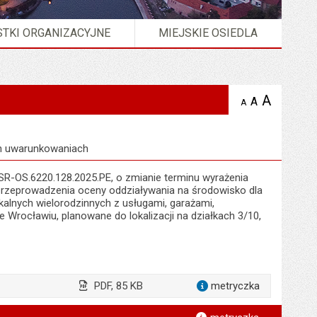
TKI ORGANIZACYJNE
MIEJSKIE OSIEDLA
A
powię
A
domyślna
Wersja strony w formacie
XML
A
zmniejsz
tekst na
wielkość
tekst 
stronie
tekstu na
stron
stronie
ch uwarunkowaniach
SR-OS.6220.128.2025.PE, o zmianie terminu wyrażenia
przeprowadzenia oceny oddziaływania na środowisko dla
alnych wielorodzinnych z usługami, garażami,
 Wrocławiu, planowane do lokalizacji na działkach 3/10,
PDF, 85 KB
metryczka
dla załąc
*