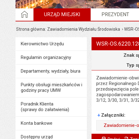
STRONA GŁÓWNA
URZĄD MIEJSKI
PREZYDENT
Strona główna
Zawiadomienia Wydziału Środowiska
WSR-OS
WSR-OS.6220.12
Menu
Kierownictwo Urzędu
Urząd Miejski
Szczegóły
Znak s
Regulamin organizacyjny
Typ s
Departamenty, wydziały, biura
Zawiadomienie-obwie
przez Regionalnego 
Punkty obsługi mieszkańców i
przedsięwzięcia pol
godziny pracy UMW
zagospodarowaniem te
3/12, 3/30, 3/31, 3/
Poradnik Klienta
(sprawy do załatwienia)
Załączniki
Konta bankowe
Zawiadomienie-o
Wytworzył:
Metryczka
Powiadom znajome
Dostępny urząd