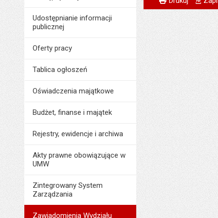
Odpowiedzialny za 
Drukuj
Zapi
Data wytworzenia:
Data wytworzenia:
Udostępnianie informacji
publicznej
Opublikował w BIP
Opublikował w BIP
Data opublikowani
Oferty pracy
Data opublikowani
Liczba pobrań:
Liczba wyświetleń:
Tablica ogłoszeń
Oświadczenia majątkowe
Budżet, finanse i majątek
Rejestry, ewidencje i archiwa
Akty prawne obowiązujące w
UMW
Zintegrowany System
Zarządzania
Zawiadomienia Wydziału