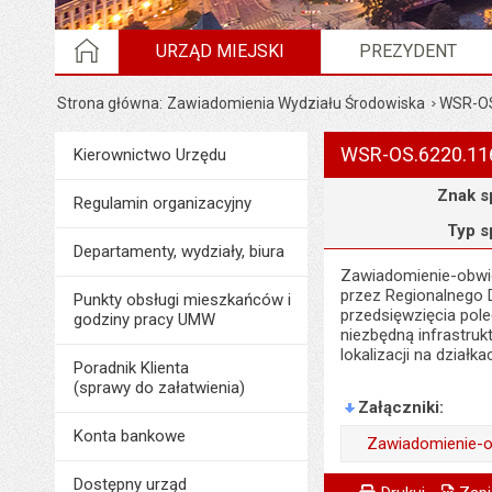
STRONA GŁÓWNA
URZĄD MIEJSKI
PREZYDENT
Strona główna
Zawiadomienia Wydziału Środowiska
WSR-OS
WSR-OS.6220.11
Menu
Kierownictwo Urzędu
Urząd Miejski
Szczegóły
Znak s
Regulamin organizacyjny
Typ s
Departamenty, wydziały, biura
Zawiadomienie-obwie
przez Regionalnego 
Punkty obsługi mieszkańców i
przedsięwzięcia pol
godziny pracy UMW
niezbędną infrastruk
lokalizacji na dział
Poradnik Klienta
(sprawy do załatwienia)
Załączniki
Konta bankowe
Zawiadomienie-o
Wytworzył:
Metryczka
Powiadom znajome
Dostępny urząd