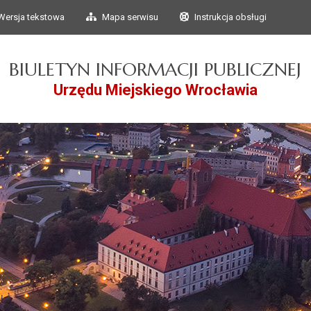
Przejdź do głównego
Przejdź do treści
Wersja tekstowa
Mapa serwisu
Instrukcja obsługi
menu
BIULETYN INFORMACJI PUBLICZNEJ
Urzędu Miejskiego Wrocławia