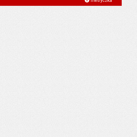
metryczka
*
*
*
*