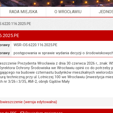
RADA MIEJSKA
O WROCŁAWIU
JEDNOS
.6220.116.2025.PE
6.2025.PE
prawy
WSR-OS.6220.116.2025.PE
prawy
postępowania w sprawie wydania decyzji o środowiskowy
szczenie Prezydenta Wrocławia z dnia 30 czerwca 2026 r., znak: W
Dyrektora Ochrony Środowiska we Wrocławiu opinii co do potrzeby 
egającego na budowie czternastu budynków mieszkalnych wielorodz
turą techniczną przy ul. Lotniczej 100 we Wrocławiu (inwestycja mi
kach nr 3/26 i 3/35, AM-2, obręb Gądów Mały
bwieszczenie (wersja edytowalna)
Małgorzata Demianowicz
go
Powiadom znajomego
Pole wymagane
Twoje imię i nazwisko