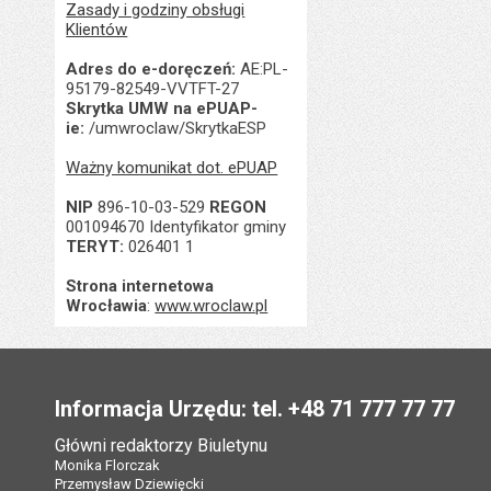
Zasady i godziny obsługi
Klientów
Adres do e-doręczeń:
AE:PL-
95179-82549-VVTFT-27
Skrytka UMW na ePUAP-
ie:
/umwroclaw/SkrytkaESP
Ważny komunikat dot. ePUAP
NIP
896-10-03-529
REGON
001094670 Identyfikator gminy
TERYT:
026401 1
Strona internetowa
Wrocławia
:
www.wroclaw.pl
Stopka
Informacja Urzędu: tel. +48 71 777 77 77
Główni redaktorzy Biuletynu
Monika Florczak
Przemysław Dziewięcki