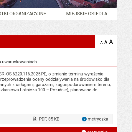
TKI ORGANIZACYJNE
MIEJSKIE OSIEDLA
A
powię
A
domyślna
Wersja strony w formacie
XML
A
zmniejsz
tekst na
wielkość
tekst 
stronie
tekstu na
stron
stronie
ch uwarunkowaniach
SR-OS.6220.116.2025.PE, o zmianie terminu wyrażenia
przeprowadzenia oceny oddziaływania na środowisko dla
innych z usługami, garażami, zagospodarowaniem terenu,
eszkaniowa Lotnicza 100 – Południe), planowane do
PDF, 85 KB
metryczka
dla załąc
*