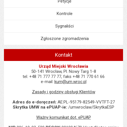
Petycje
Kontrole
Sygnaliści
Zgłoszone zgromadzenia
Kontakt
Urząd Miejski Wrocławia
50-141 Wrocław, Pl. Nowy Targ 1-8
tel. +48 71 777 77 77, faks +48 71 770 61 66
e-mail:
kum@um.wroc.pl
Zasady i godziny obsługi Klientów
Adres do e-doręczeń:
AE:PL-95179-82549-VVTFT-27
Skrytka UMW na ePUAP-ie:
/umwroclaw/SkrytkaESP
Ważny komunikat dot. ePUAP