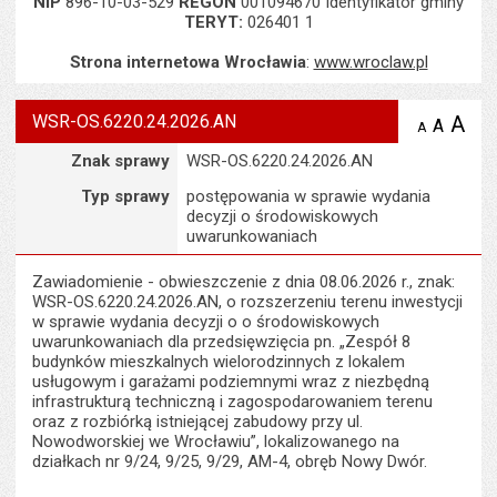
NIP
896-10-03-529
REGON
001094670 Identyfikator gminy
TERYT:
026401 1
Strona internetowa Wrocławia
:
www.wroclaw.pl
WSR-OS.6220.24.2026.AN
A
po
A
domyś
A
zmniejsz
tekst na
wielk
te
Szczegóły
Znak sprawy
WSR-OS.6220.24.2026.AN
stronie
tekstu
s
stron
Typ sprawy
postępowania w sprawie wydania
decyzji o środowiskowych
uwarunkowaniach
Zawiadomienie - obwieszczenie z dnia 08.06.2026 r., znak:
WSR-OS.6220.24.2026.AN, o rozszerzeniu terenu inwestycji
w sprawie wydania decyzji o o środowiskowych
uwarunkowaniach dla przedsięwzięcia pn. „Zespół 8
budynków mieszkalnych wielorodzinnych z lokalem
usługowym i garażami podziemnymi wraz z niezbędną
infrastrukturą techniczną i zagospodarowaniem terenu
oraz z rozbiórką istniejącej zabudowy przy ul.
Nowodworskiej we Wrocławiu”, lokalizowanego na
działkach nr 9/24, 9/25, 9/29, AM-4, obręb Nowy Dwór.