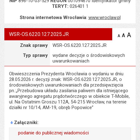
NIP
896-10-03-529
REGON
001094670 Identyfikator gminy
TERYT:
026401 1
Strona internetowa Wrocławia
:
www.wroclaw.pl
WSR-OS.6220.127.2025.JR
A
po
A
domyś
A
zmniejsz
tekst na
wielk
te
Szczegóły
Znak sprawy
WSR-OS.6220.127.2025.JR
stronie
tekstu
s
stron
Typ sprawy
wydane decyzje o środowiskowych
uwarunkowaniach
Obwieszczenia Prezydenta Wrocławia o wydaniu w dniu
28.05.2026 r. decyzji znak: WSR-OS.6220.127.2025.JR, o
środowiskowych uwarunkowaniach dla przedsięwzięcia
pn.:„Przebudowa układu zasilania paliwem dla istniejącego
awaryjnego agregatu prądotwórczego w obiekcie T-Mobile,
ul. Na Ostatnim Groszu 112A, 54-215 Wrocław, na terenie
działki nr 10/14, AM-19, obręb Popowice”
Załączniki
podanie do publicznej wiadomości