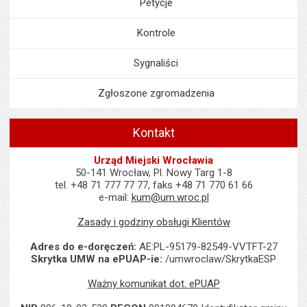
Petycje
Kontrole
Sygnaliści
Zgłoszone zgromadzenia
Kontakt
Urząd Miejski Wrocławia
50-141 Wrocław, Pl. Nowy Targ 1-8
tel. +48 71 777 77 77, faks +48 71 770 61 66
e-mail:
kum@um.wroc.pl
Zasady i godziny obsługi Klientów
Adres do e-doręczeń:
AE:PL-95179-82549-VVTFT-27
Skrytka UMW na ePUAP-ie:
/umwroclaw/SkrytkaESP
Ważny komunikat dot. ePUAP