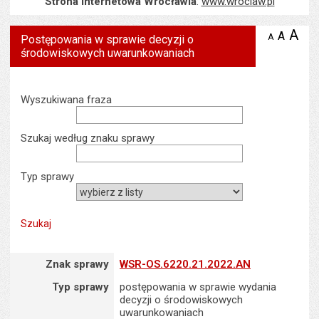
Strona internetowa Wrocławia
:
www.wroclaw.pl
A
po
A
domyś
A
zmniejsz
Postępowania w sprawie decyzji o
tekst na
wielk
te
środowiskowych uwarunkowaniach
stronie
tekstu
s
stron
Wyszukiwarka
Wyszukiwana fraza
Szukaj według znaku sprawy
Typ sprawy
Znak sprawy
Znak sprawy
WSR-OS.6220.21.2022.AN
Typ sprawy
postępowania w sprawie wydania
decyzji o środowiskowych
uwarunkowaniach