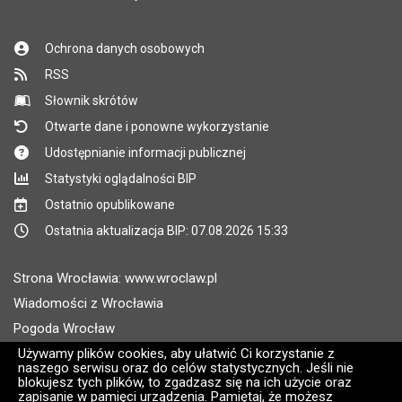
Ochrona danych osobowych
RSS
Słownik skrótów
Otwarte dane i ponowne wykorzystanie
Udostępnianie informacji publicznej
Statystyki oglądalności BIP
Ostatnio opublikowane
Ostatnia aktualizacja BIP: 07.08.2026 15:33
Strona Wrocławia: www.wroclaw.pl
Wiadomości z Wrocławia
Pogoda Wrocław
Rozkłady jazdy MPK Wrocław
Używamy plików cookies, aby ułatwić Ci korzystanie z
naszego serwisu oraz do celów statystycznych. Jeśli nie
Administratorem wroclaw.pl jest: ARAW
blokujesz tych plików, to zgadzasz się na ich użycie oraz
zapisanie w pamięci urządzenia. Pamiętaj, że możesz