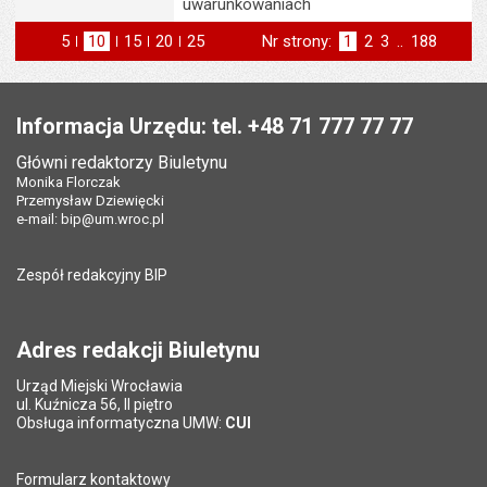
uwarunkowaniach
5
elementów na stronie
10
elementów
15
elementów
20
elementów
25
elementów
Nr strony:
Strona
1
Strona
2
Strona
3
..
Strona
188
na stronie
na stronie
na stronie
na stronie
st
następna
Stopka
Informacja Urzędu: tel. +48 71 777 77 77
Główni redaktorzy Biuletynu
Monika Florczak
Przemysław Dziewięcki
e-mail:
bip@um.wroc.pl
Zespół redakcyjny BIP
Adres redakcji Biuletynu
Urząd Miejski Wrocławia
ul. Kuźnicza 56, II piętro
Obsługa informatyczna UMW:
CUI
Formularz kontaktowy