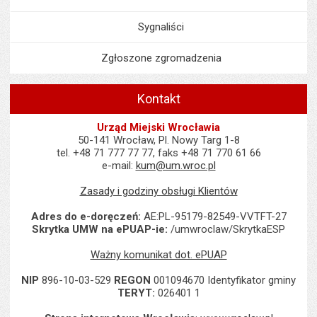
Sygnaliści
Zgłoszone zgromadzenia
Kontakt
Urząd Miejski Wrocławia
50-141 Wrocław, Pl. Nowy Targ 1-8
tel. +48 71 777 77 77, faks +48 71 770 61 66
e-mail:
kum@um.wroc.pl
Zasady i godziny obsługi Klientów
Adres do e-doręczeń:
AE:PL-95179-82549-VVTFT-27
Skrytka UMW na ePUAP-ie:
/umwroclaw/SkrytkaESP
Ważny komunikat dot. ePUAP
NIP
896-10-03-529
REGON
001094670 Identyfikator gminy
TERYT:
026401 1